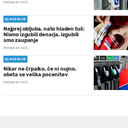
PREBERI VEČ…
SLOVENIJA
Najprej obljuba, nato hladen tuš:
Nismo izgubili denarja, izgubili
smo zaupanje
PREBERI VEČ…
SLOVENIJA
Nikar ne črpalko, če ni nujno,
obeta se velika pocenitev
PREBERI VEČ…