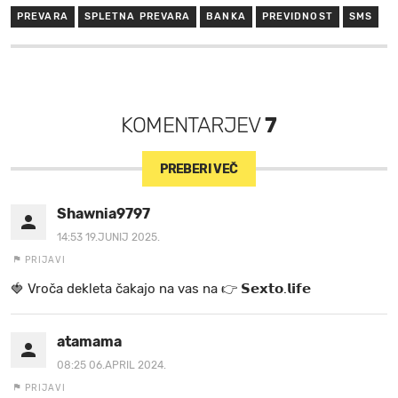
PREVARA
SPLETNA PREVARA
BANKA
PREVIDNOST
SMS
KOMENTARJEV
7
PREBERI VEČ
Shawnia9797
14:53 19.JUNIJ 2025.
PRIJAVI
🍓 V r o č a d e k l e t a ča k a jo na va s n a 👉 𝗦𝗲𝘅𝘁𝗼.𝗹𝗶𝗳𝗲
atamama
08:25 06.APRIL 2024.
PRIJAVI