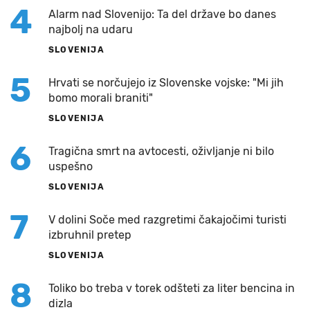
4
Alarm nad Slovenijo: Ta del države bo danes
najbolj na udaru
SLOVENIJA
5
Hrvati se norčujejo iz Slovenske vojske: "Mi jih
bomo morali braniti"
SLOVENIJA
6
Tragična smrt na avtocesti, oživljanje ni bilo
uspešno
SLOVENIJA
7
V dolini Soče med razgretimi čakajočimi turisti
izbruhnil pretep
SLOVENIJA
8
Toliko bo treba v torek odšteti za liter bencina in
dizla