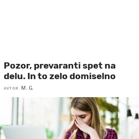
MOJ SANJ
Pozor, prevaranti spet na
delu. In to zelo domiselno
M. G.
AVTOR