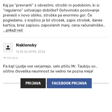
Kaj pa ''prevranti'' z obrestmi, stroški in podobnim, ki si
''regularno'' ustvarjajo dobičke? Gotovinsko poslovanje
prenesli v novo obliko, stroške pa enormno gor. Če
pogledamo, s knjižico je bil strošek, zapis strošek, danes
kartica, brez zapisov, zaposlenih manj, cena računalniške
…
...prikaži več
Naklonsky
13:35 05.APRIL 2024.
PRIJAVI
Pa kaj! Ljudje vse verjamejo, celo ptiču Mr. Taubiju so…
očitno človeška neumnost še vedno ne pozna meja!
PRIJAVA
FACEBOOK PRIJAVA