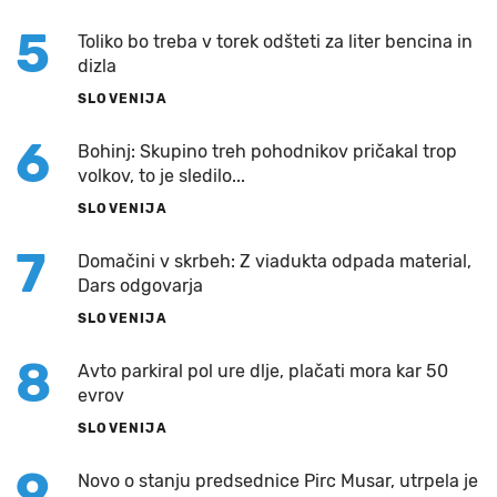
5
Toliko bo treba v torek odšteti za liter bencina in
dizla
SLOVENIJA
6
Bohinj: Skupino treh pohodnikov pričakal trop
volkov, to je sledilo...
SLOVENIJA
7
Domačini v skrbeh: Z viadukta odpada material,
Dars odgovarja
SLOVENIJA
8
Avto parkiral pol ure dlje, plačati mora kar 50
evrov
SLOVENIJA
9
Novo o stanju predsednice Pirc Musar, utrpela je