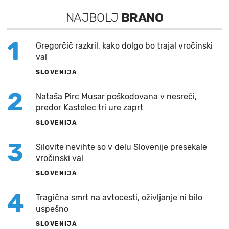
NAJBOLJ
BRANO
1
Gregorčič razkril, kako dolgo bo trajal vročinski
val
SLOVENIJA
2
Nataša Pirc Musar poškodovana v nesreči,
predor Kastelec tri ure zaprt
SLOVENIJA
3
Silovite nevihte so v delu Slovenije presekale
vročinski val
SLOVENIJA
4
Tragična smrt na avtocesti, oživljanje ni bilo
uspešno
SLOVENIJA