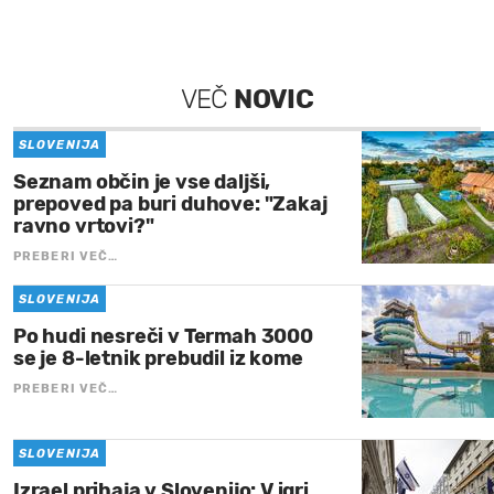
VEČ
NOVIC
SLOVENIJA
Seznam občin je vse daljši,
prepoved pa buri duhove: "Zakaj
ravno vrtovi?"
PREBERI VEČ…
SLOVENIJA
Po hudi nesreči v Termah 3000
se je 8-letnik prebudil iz kome
PREBERI VEČ…
SLOVENIJA
Izrael prihaja v Slovenijo: V igri