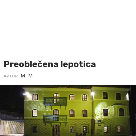
MOJ SANJ
Preoblečena lepotica
M. M.
AVTOR