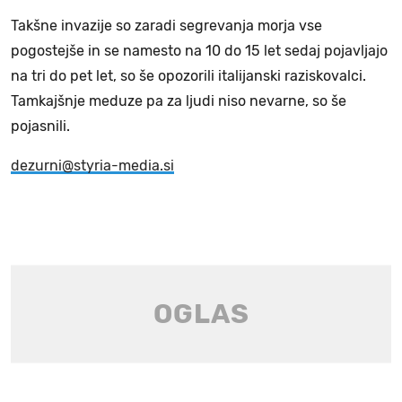
Takšne invazije so zaradi segrevanja morja vse
pogostejše in se namesto na 10 do 15 let sedaj pojavljajo
na tri do pet let, so še opozorili italijanski raziskovalci.
Tamkajšnje meduze pa za ljudi niso nevarne, so še
pojasnili.
dezurni@styria-media.si