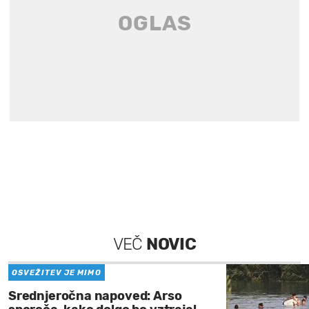
VEČ
NOVIC
OSVEŽITEV JE MIMO
Srednjeročna napoved: Arso