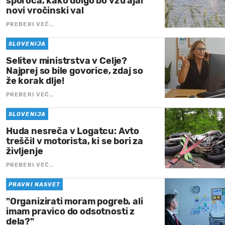
sporoča, kako dolgo bo vztrajal
novi vročinski val
PREBERI VEČ…
SLOVENIJA
Selitev ministrstva v Celje?
Najprej so bile govorice, zdaj so
že korak dlje!
PREBERI VEČ…
SLOVENIJA
Huda nesreča v Logatcu: Avto
treščil v motorista, ki se bori za
življenje
PREBERI VEČ…
PRAVNI NASVET
"Organizirati moram pogreb, ali
imam pravico do odsotnosti z
dela?"