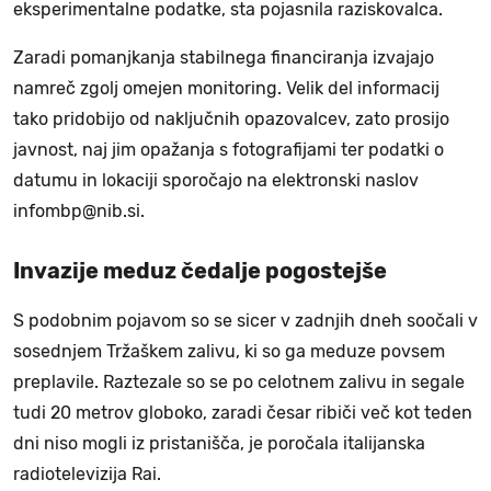
eksperimentalne podatke, sta pojasnila raziskovalca.
Zaradi pomanjkanja stabilnega financiranja izvajajo
namreč zgolj omejen monitoring. Velik del informacij
tako pridobijo od naključnih opazovalcev, zato prosijo
javnost, naj jim opažanja s fotografijami ter podatki o
datumu in lokaciji sporočajo na elektronski naslov
infombp@nib.si.
Invazije meduz čedalje pogostejše
S podobnim pojavom so se sicer v zadnjih dneh soočali v
sosednjem Tržaškem zalivu, ki so ga meduze povsem
preplavile. Raztezale so se po celotnem zalivu in segale
tudi 20 metrov globoko, zaradi česar ribiči več kot teden
dni niso mogli iz pristanišča, je poročala italijanska
radiotelevizija Rai.