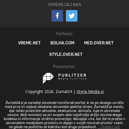
SPREMLJAJ NAS
Partnerji:
VREME.NET
BOLHA.COM
MED.OVER.NET
STYLE.OVER.NET
Powered by:
Copyright 2026. Zurnal24 |
Styria Media si
Žurnal24.si je osrednji slovenski novičarski portal, ki se po dosegu uvršča
med prve tri najbolj obiskane slovenske spletne strani. Žurnal24 je mesto,
kjer lahko prebirate aktualne, ekskluzivne, domače, tuje in slovenske
novice. Naši novinarji se pri svojem delu najstrožje držijo novinarskega
kodeksa in informacije striktno preverjajo. Navajajo vire, kar žal ni praksa v
slovenskem medijskem prostoru in dajejo v svojih novicah prostor vsem,
ne glede na politično ali kakršno koli drugo pripadnost.
... Preberi več