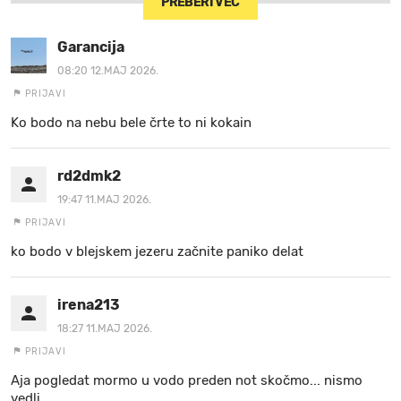
PREBERI VEČ
Garancija
08:20 12.MAJ 2026.
PRIJAVI
Ko bodo na nebu bele črte to ni kokain
rd2dmk2
19:47 11.MAJ 2026.
PRIJAVI
ko bodo v blejskem jezeru začnite paniko delat
irena213
18:27 11.MAJ 2026.
PRIJAVI
Aja pogledat mormo u vodo preden not skočmo... nismo
vedli....