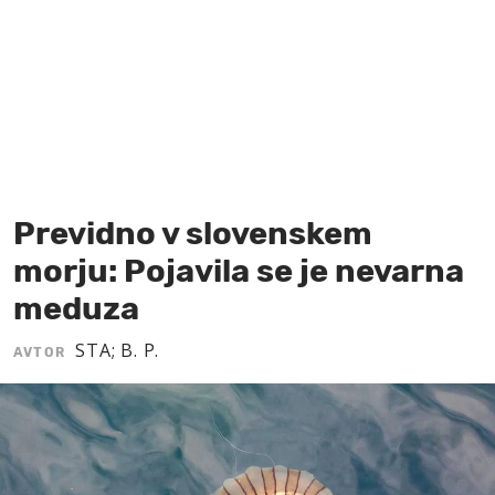
MOJ SANJ
Previdno v slovenskem
morju: Pojavila se je nevarna
meduza
STA; B. P.
AVTOR