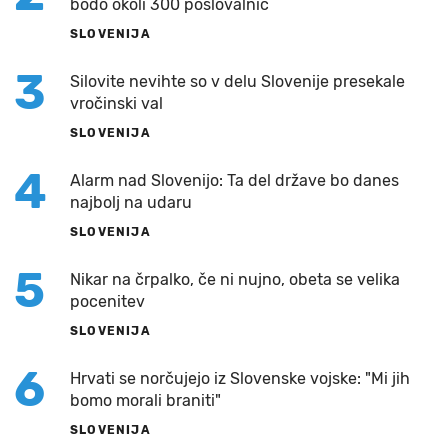
bodo okoli 300 poslovalnic
SLOVENIJA
3
Silovite nevihte so v delu Slovenije presekale
vročinski val
SLOVENIJA
4
Alarm nad Slovenijo: Ta del države bo danes
najbolj na udaru
SLOVENIJA
5
Nikar na črpalko, če ni nujno, obeta se velika
pocenitev
SLOVENIJA
6
Hrvati se norčujejo iz Slovenske vojske: "Mi jih
bomo morali braniti"
SLOVENIJA