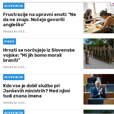
SLOVENIJA
Frustracije na upravni enoti: "Ne
da ne znajo. Nočejo govoriti
angleško"
PREBERI VEČ…
VIDEO
Hrvati se norčujejo iz Slovenske
vojske: "Mi jih bomo morali
braniti"
PREBERI VEČ…
SLOVENIJA
Kdo vse je dobil službo pri
Janševih ministrih? Med njimi
tudi znana imena
PREBERI VEČ…
SLOVENIJA