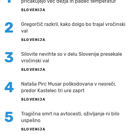
pričakujejo več dežja in padec temperatur
SLOVENIJA
2
Gregorčič razkril, kako dolgo bo trajal vročinski
val
SLOVENIJA
3
Silovite nevihte so v delu Slovenije presekale
vročinski val
SLOVENIJA
4
Nataša Pirc Musar poškodovana v nesreči,
predor Kastelec tri ure zaprt
SLOVENIJA
5
Tragična smrt na avtocesti, oživljanje ni bilo
uspešno
SLOVENIJA