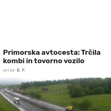
MOJ SANJ
Primorska avtocesta: Trčila
kombi in tovorno vozilo
B. P.
AVTOR