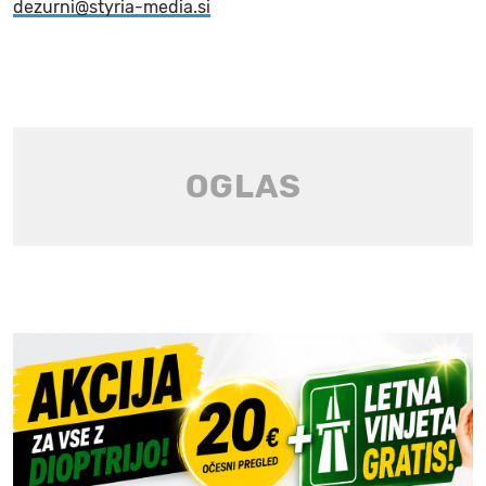
dezurni@styria-media.si