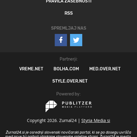
PRAVILA ZASEBNOSTI
RSS
SPREMLJAJ NAS
Partnerji:
VREME.NET
BOLHA.COM
MED.OVER.NET
STYLE.OVER.NET
Powered by:
Copyright 2026. Zurnal24 |
Styria Media si
Žurnal24.si je osrednji slovenski novičarski portal, ki se po dosegu uvršča
med prve tri najbolj obiskane slovenske spletne strani. Žurnal24 je mesto,