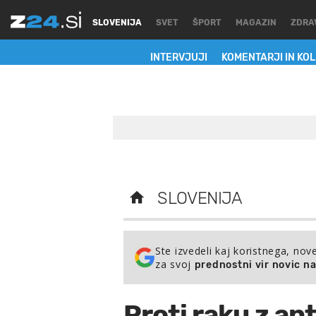
SLOVENIJA
SVET
ŠPORT
MAGAZIN
ZDRA
INTERVJUJI
KOMENTARJI IN KO
SLOVENIJA
Ste izvedeli kaj koristnega, nov
za svoj
prednostni vir novic n
Proti raku z an