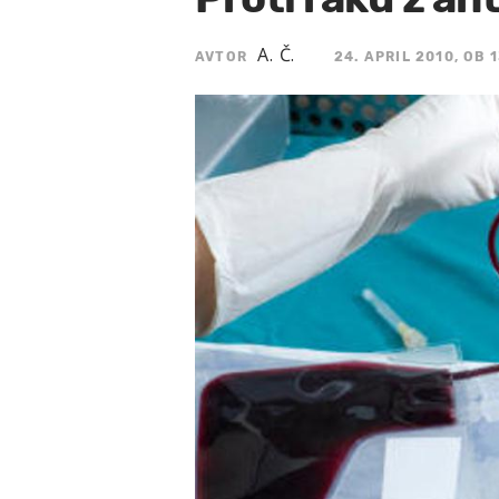
A. Č.
AVTOR
24. APRIL 2010, OB 