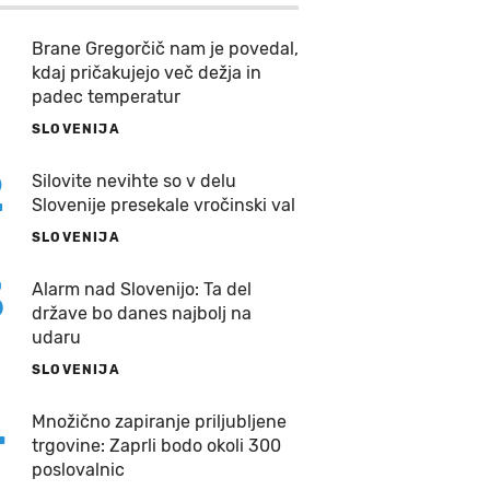
Brane Gregorčič nam je povedal,
kdaj pričakujejo več dežja in
padec temperatur
SLOVENIJA
2
Silovite nevihte so v delu
Slovenije presekale vročinski val
SLOVENIJA
3
Alarm nad Slovenijo: Ta del
države bo danes najbolj na
udaru
SLOVENIJA
4
Množično zapiranje priljubljene
trgovine: Zaprli bodo okoli 300
poslovalnic