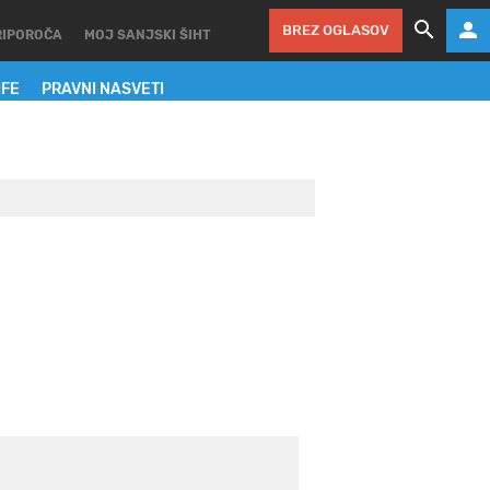
BREZ OGLASOV
RIPOROČA
MOJ SANJSKI ŠIHT
IFE
PRAVNI NASVETI