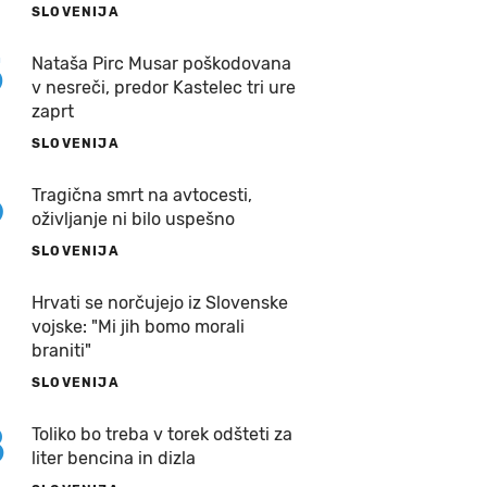
SLOVENIJA
5
Nataša Pirc Musar poškodovana
v nesreči, predor Kastelec tri ure
zaprt
SLOVENIJA
6
Tragična smrt na avtocesti,
oživljanje ni bilo uspešno
SLOVENIJA
7
Hrvati se norčujejo iz Slovenske
vojske: "Mi jih bomo morali
braniti"
SLOVENIJA
8
Toliko bo treba v torek odšteti za
liter bencina in dizla