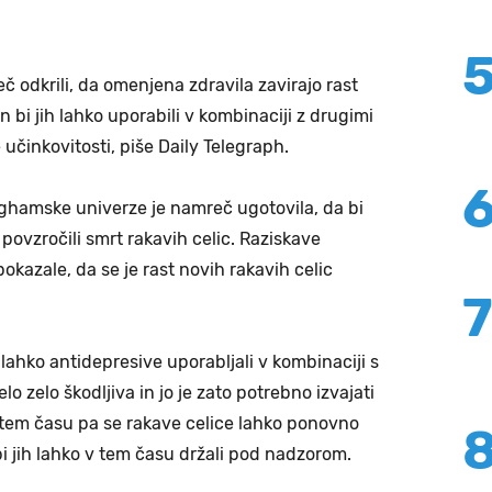
č odkrili, da omenjena zdravila zavirajo rast
 bi jih lahko uporabili v kombinaciji z drugimi
 učinkovitosti, piše Daily Telegraph.
ghamske univerze je namreč ugotovila, da bi
 povzročili smrt rakavih celic. Raziskave
okazale, da se je rast novih rakavih celic
 lahko antidepresive uporabljali v kombinaciji s
lo zelo škodljiva in jo je zato potrebno izvajati
V tem času pa se rakave celice lahko ponovno
bi jih lahko v tem času držali pod nadzorom.