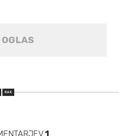
RAK
MENTARJEV
1