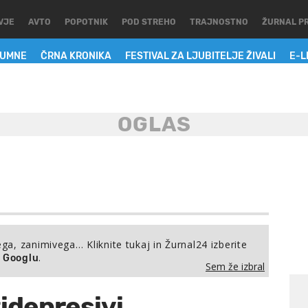
VJE
AVTO
POPOTNIK
POD STREHO
TRAJNOSTNO
ŽURNAL P
LUMNE
ČRNA KRONIKA
FESTIVAL ZA LJUBITELJE ŽIVALI
E-L
ega, zanimivega… Kliknite tukaj in Žurnal24 izberite
.
a Googlu
Sem že izbral
tidepresivi