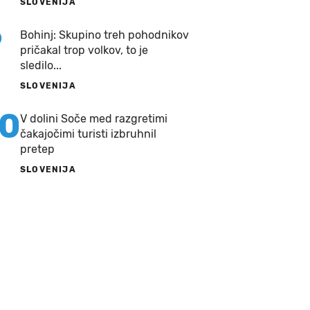
SLOVENIJA
9
Bohinj: Skupino treh pohodnikov
pričakal trop volkov, to je
sledilo...
SLOVENIJA
10
V dolini Soče med razgretimi
čakajočimi turisti izbruhnil
pretep
SLOVENIJA