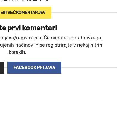
ERI VEČ
KOMENTARJEV
te prvi komentar!
prijava/registracija. Če nimate uporabniškega
jenih načinov in se registrirajte v nekaj hitrih
korakih.
FACEBOOK PRIJAVA