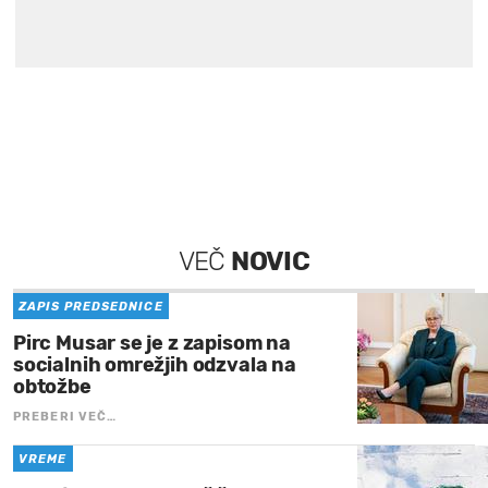
VEČ
NOVIC
ZAPIS PREDSEDNICE
Pirc Musar se je z zapisom na
socialnih omrežjih odzvala na
obtožbe
PREBERI VEČ…
VREME