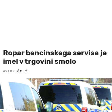
MOJ SANJ
Ropar bencinskega servisa je
imel v trgovini smolo
An. H.
AVTOR