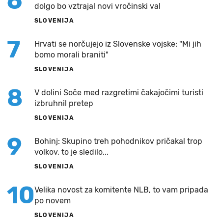
6
dolgo bo vztrajal novi vročinski val
SLOVENIJA
7
Hrvati se norčujejo iz Slovenske vojske: "Mi jih
bomo morali braniti"
SLOVENIJA
8
V dolini Soče med razgretimi čakajočimi turisti
izbruhnil pretep
SLOVENIJA
9
Bohinj: Skupino treh pohodnikov pričakal trop
volkov, to je sledilo...
SLOVENIJA
10
Velika novost za komitente NLB, to vam pripada
po novem
SLOVENIJA