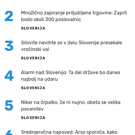
2
Množično zapiranje priljubljene trgovine: Zaprli
bodo okoli 300 poslovalnic
SLOVENIJA
3
Silovite nevihte so v delu Slovenije presekale
vročinski val
SLOVENIJA
4
Alarm nad Slovenijo: Ta del države bo danes
najbolj na udaru
SLOVENIJA
5
Nikar na črpalko, če ni nujno, obeta se velika
pocenitev
SLOVENIJA
Srednjeročna napoved: Arso sporoča, kako