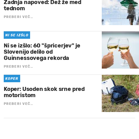
Zadnja napoved: Dež že med
tednom
PREBERI VEČ…
NI SE IZŠLO
Ni se izšlo: 60 "špricerjev" je
Slovenijo delilo od
Guinnessovega rekorda
PREBERI VEČ…
KOPER
Koper: Usoden skok srne pred
motoristom
PREBERI VEČ…