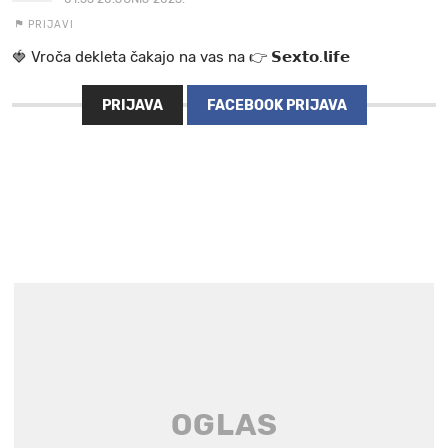
PRIJAVI
🍓 V r o č a d e k l e t a ča k a jo na va s n a 👉 𝗦𝗲𝘅𝘁𝗼.𝗹𝗶𝗳𝗲
PRIJAVA
FACEBOOK PRIJAVA