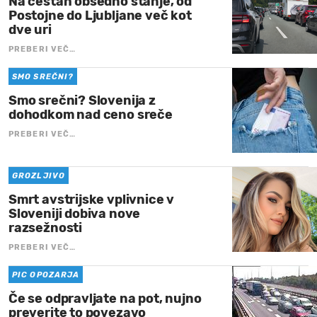
Na cestah obsedno stanje, od
Postojne do Ljubljane več kot
dve uri
PREBERI VEČ…
SMO SREČNI?
Smo srečni? Slovenija z
dohodkom nad ceno sreče
PREBERI VEČ…
GROZLJIVO
Smrt avstrijske vplivnice v
Sloveniji dobiva nove
razsežnosti
PREBERI VEČ…
PIC OPOZARJA
Če se odpravljate na pot, nujno
preverite to povezavo