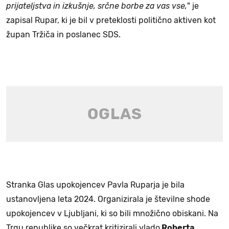
prijateljstva in izkušnje, srčne borbe za vas vse,
" je
zapisal Rupar, ki je bil v preteklosti politično aktiven kot
župan Tržiča in poslanec SDS.
Stranka Glas upokojencev Pavla Ruparja je bila
ustanovljena leta 2024. Organizirala je številne shode
upokojencev v Ljubljani, ki so bili množično obiskani. Na
Trgu republike so večkrat kritizirali vlado
Roberta