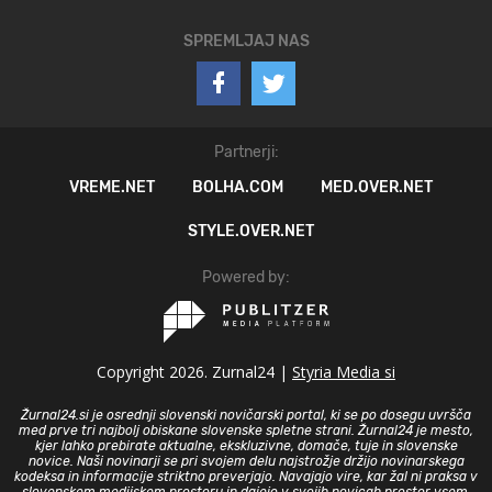
SPREMLJAJ NAS
Partnerji:
VREME.NET
BOLHA.COM
MED.OVER.NET
STYLE.OVER.NET
Powered by:
Copyright 2026. Zurnal24 |
Styria Media si
Žurnal24.si je osrednji slovenski novičarski portal, ki se po dosegu uvršča
med prve tri najbolj obiskane slovenske spletne strani. Žurnal24 je mesto,
kjer lahko prebirate aktualne, ekskluzivne, domače, tuje in slovenske
novice. Naši novinarji se pri svojem delu najstrožje držijo novinarskega
kodeksa in informacije striktno preverjajo. Navajajo vire, kar žal ni praksa v
slovenskem medijskem prostoru in dajejo v svojih novicah prostor vsem,