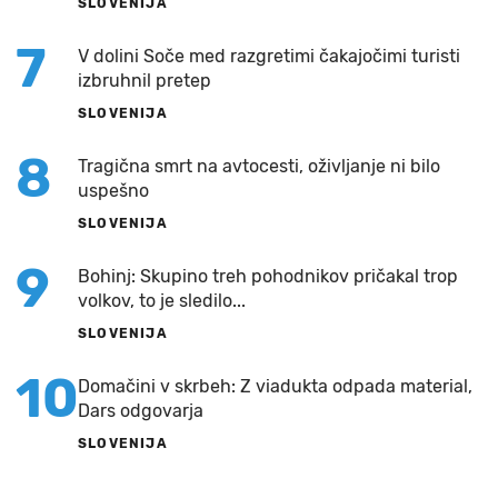
SLOVENIJA
7
V dolini Soče med razgretimi čakajočimi turisti
izbruhnil pretep
SLOVENIJA
8
Tragična smrt na avtocesti, oživljanje ni bilo
uspešno
SLOVENIJA
9
Bohinj: Skupino treh pohodnikov pričakal trop
volkov, to je sledilo...
SLOVENIJA
10
Domačini v skrbeh: Z viadukta odpada material,
Dars odgovarja
SLOVENIJA