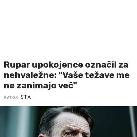
MOJ SANJ
Rupar upokojence označil za
nehvaležne: "Vaše težave me
ne zanimajo več"
STA
AVTOR