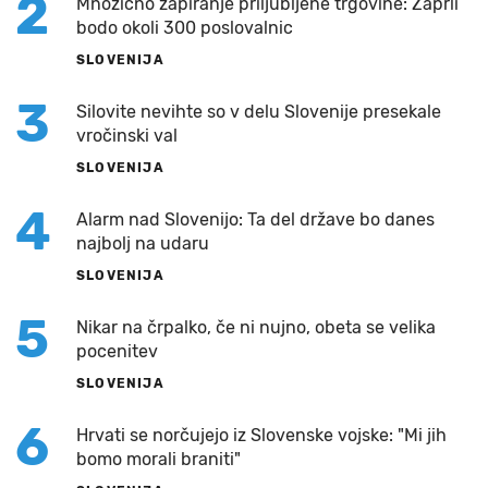
2
Množično zapiranje priljubljene trgovine: Zaprli
bodo okoli 300 poslovalnic
SLOVENIJA
3
Silovite nevihte so v delu Slovenije presekale
vročinski val
SLOVENIJA
4
Alarm nad Slovenijo: Ta del države bo danes
najbolj na udaru
SLOVENIJA
5
Nikar na črpalko, če ni nujno, obeta se velika
pocenitev
SLOVENIJA
6
Hrvati se norčujejo iz Slovenske vojske: "Mi jih
bomo morali braniti"