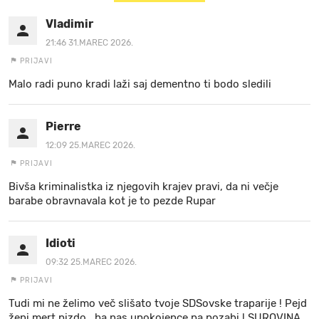
Vladimir
21:46 31.MAREC 2026.
PRIJAVI
Malo radi puno kradi laži saj dementno ti bodo sledili
Pierre
12:09 25.MAREC 2026.
PRIJAVI
Bivša kriminalistka iz njegovih krajev pravi, da ni večje
barabe obravnavala kot je to pezde Rupar
Idioti
09:32 25.MAREC 2026.
PRIJAVI
Tudi mi ne želimo več slišato tvoje SDSovske traparije ! Pejd
ženi mert pizdo , ba nas upokojence pa pozabi ! SUROVINA