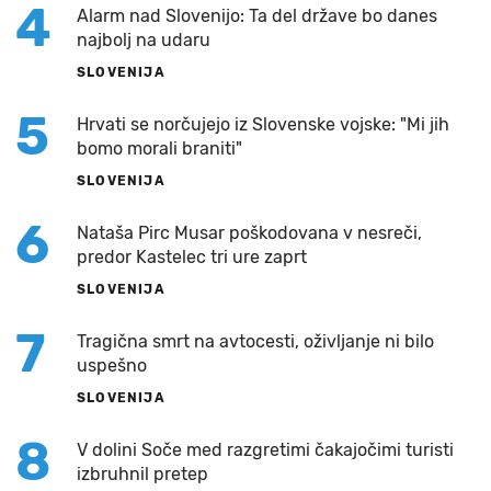
4
Alarm nad Slovenijo: Ta del države bo danes
najbolj na udaru
SLOVENIJA
5
Hrvati se norčujejo iz Slovenske vojske: "Mi jih
bomo morali braniti"
SLOVENIJA
6
Nataša Pirc Musar poškodovana v nesreči,
predor Kastelec tri ure zaprt
SLOVENIJA
7
Tragična smrt na avtocesti, oživljanje ni bilo
uspešno
SLOVENIJA
8
V dolini Soče med razgretimi čakajočimi turisti
izbruhnil pretep