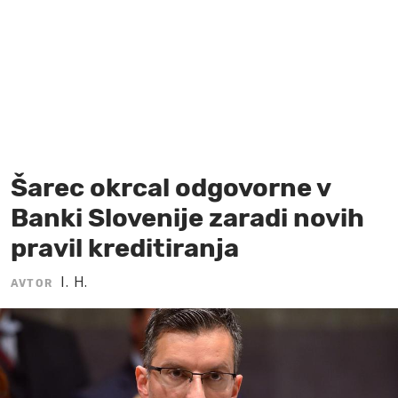
MOJ SANJ
Šarec okrcal odgovorne v
Banki Slovenije zaradi novih
pravil kreditiranja
I. H.
AVTOR