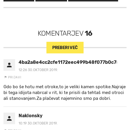
KOMENTARJEV
16
PREBERI VEČ
4ba2a8e4cc2cfe1172eec499b48f077b0c78143
12:26 30.OKTOBER 2019.
PRIJAVI
Gdo bo še hotu met otroke,to je veliki kamen spotike.Najraje
bi tega idijota nabrcal v rit, ki te prisili da tehtaš med otroci
ali stanovanjem.Za plačevat najemnino smo pa dobri.
Naklonsky
10:19 30.OKTOBER 2019.