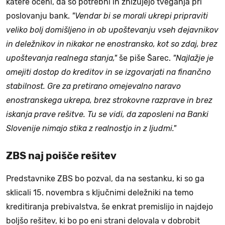
katere oceni, da so potrebni in znižujejo tveganja pri
poslovanju bank.
"Vendar bi se morali ukrepi pripraviti
veliko bolj domišljeno in ob upoštevanju vseh dejavnikov
in deležnikov in nikakor ne enostransko, kot so zdaj, brez
upoštevanja realnega stanja,"
še piše Šarec.
"Najlažje je
omejiti dostop do kreditov in se izgovarjati na finančno
stabilnost. Gre za pretirano omejevalno naravo
enostranskega ukrepa, brez strokovne razprave in brez
iskanja prave rešitve. Tu se vidi, da zaposleni na Banki
Slovenije nimajo stika z realnostjo in z ljudmi."
ZBS naj poišče rešitev
Predstavnike ZBS bo pozval, da na sestanku, ki so ga
sklicali 15. novembra s ključnimi deležniki na temo
kreditiranja prebivalstva, še enkrat premislijo in najdejo
boljšo rešitev, ki bo po eni strani delovala v dobrobit