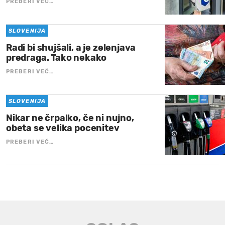
PREBERI VEČ…
SLOVENIJA
Radi bi shujšali, a je zelenjava
predraga. Tako nekako
PREBERI VEČ…
SLOVENIJA
Nikar ne črpalko, če ni nujno,
obeta se velika pocenitev
PREBERI VEČ…