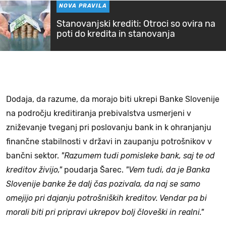
NOVA PRAVILA
Stanovanjski krediti: Otroci so ovira na
poti do kredita in stanovanja
Dodaja, da razume, da morajo biti ukrepi Banke Slovenije
na področju kreditiranja prebivalstva usmerjeni v
zniževanje tveganj pri poslovanju bank in k ohranjanju
finančne stabilnosti v državi in zaupanju potrošnikov v
bančni sektor.
"Razumem tudi pomisleke bank, saj te od
kreditov živijo,"
poudarja Šarec.
"Vem tudi, da je Banka
Slovenije banke že dalj čas pozivala, da naj se samo
omejijo pri dajanju potrošniških kreditov. Vendar pa bi
morali biti pri pripravi ukrepov bolj človeški in realni."