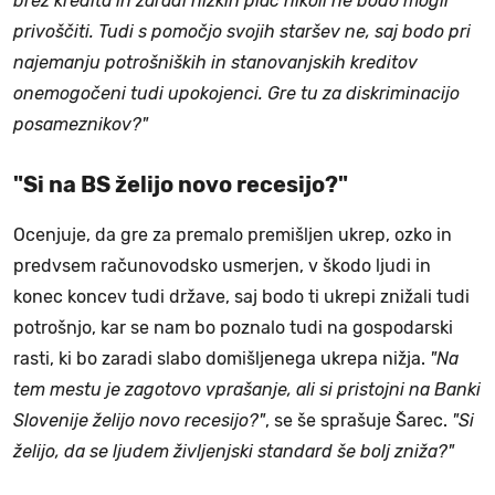
brez kredita in zaradi nizkih plač nikoli ne bodo mogli
privoščiti. Tudi s pomočjo svojih staršev ne, saj bodo pri
najemanju potrošniških in stanovanjskih kreditov
onemogočeni tudi upokojenci. Gre tu za diskriminacijo
posameznikov?"
"Si na BS želijo novo recesijo?"
Ocenjuje, da gre za premalo premišljen ukrep, ozko in
predvsem računovodsko usmerjen, v škodo ljudi in
konec koncev tudi države, saj bodo ti ukrepi znižali tudi
potrošnjo, kar se nam bo poznalo tudi na gospodarski
rasti, ki bo zaradi slabo domišljenega ukrepa nižja.
"Na
tem mestu je zagotovo vprašanje, ali si pristojni na Banki
Slovenije želijo novo recesijo?"
, se še sprašuje Šarec.
"Si
želijo, da se ljudem življenjski standard še bolj zniža?"