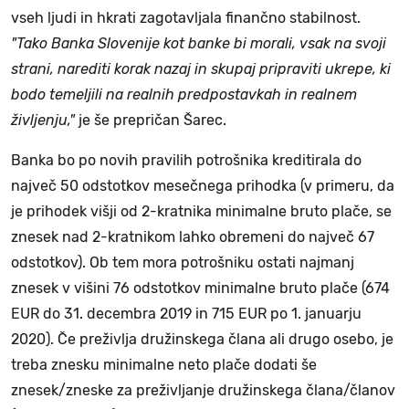
vseh ljudi in hkrati zagotavljala finančno stabilnost.
"Tako Banka Slovenije kot banke bi morali, vsak na svoji
strani, narediti korak nazaj in skupaj pripraviti ukrepe, ki
bodo temeljili na realnih predpostavkah in realnem
življenju,"
je še prepričan Šarec.
Banka bo po novih pravilih potrošnika kreditirala do
največ 50 odstotkov mesečnega prihodka (v primeru, da
je prihodek višji od 2-kratnika minimalne bruto plače, se
znesek nad 2-kratnikom lahko obremeni do največ 67
odstotkov). Ob tem mora potrošniku ostati najmanj
znesek v višini 76 odstotkov minimalne bruto plače (674
EUR do 31. decembra 2019 in 715 EUR po 1. januarju
2020). Če preživlja družinskega člana ali drugo osebo, je
treba znesku minimalne neto plače dodati še
znesek/zneske za preživljanje družinskega člana/članov