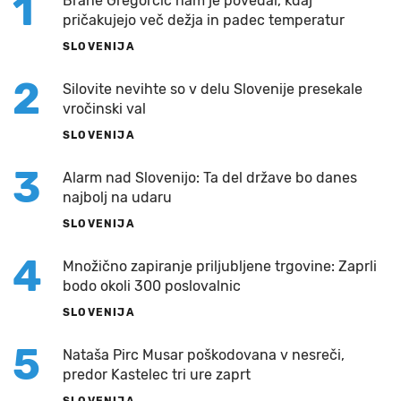
1
Brane Gregorčič nam je povedal, kdaj
pričakujejo več dežja in padec temperatur
SLOVENIJA
2
Silovite nevihte so v delu Slovenije presekale
vročinski val
SLOVENIJA
3
Alarm nad Slovenijo: Ta del države bo danes
najbolj na udaru
SLOVENIJA
4
Množično zapiranje priljubljene trgovine: Zaprli
bodo okoli 300 poslovalnic
SLOVENIJA
5
Nataša Pirc Musar poškodovana v nesreči,
predor Kastelec tri ure zaprt