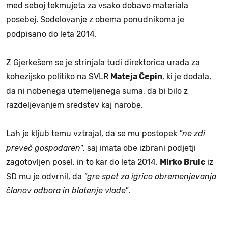
med seboj tekmujeta za vsako dobavo materiala
posebej. Sodelovanje z obema ponudnikoma je
podpisano do leta 2014.
Z Gjerkešem se je strinjala tudi direktorica urada za
kohezijsko politiko na SVLR
Mateja Čepin
, ki je dodala,
da ni nobenega utemeljenega suma, da bi bilo z
razdeljevanjem sredstev kaj narobe.
Lah je kljub temu vztrajal, da se mu postopek
"ne zdi
preveč gospodaren"
, saj imata obe izbrani podjetji
zagotovljen posel, in to kar do leta 2014.
Mirko Brulc
iz
SD mu je odvrnil, da
"gre spet za igrico obremenjevanja
članov odbora in blatenje vlade"
.