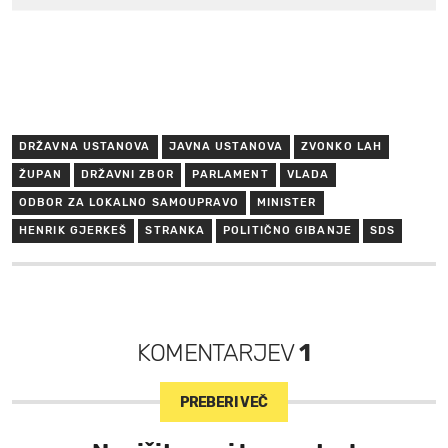
DRŽAVNA USTANOVA
JAVNA USTANOVA
ZVONKO LAH
ŽUPAN
DRŽAVNI ZBOR
PARLAMENT
VLADA
ODBOR ZA LOKALNO SAMOUPRAVO
MINISTER
HENRIK GJERKEŠ
STRANKA
POLITIČNO GIBANJE
SDS
KOMENTARJEV
1
PREBERI VEČ