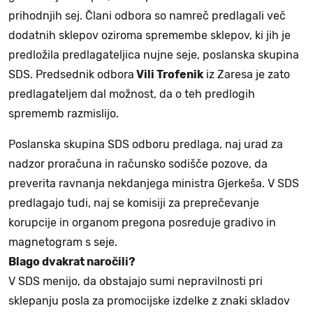
prihodnjih sej. Člani odbora so namreč predlagali več
dodatnih sklepov oziroma spremembe sklepov, ki jih je
predložila predlagateljica nujne seje, poslanska skupina
SDS. Predsednik odbora
Vili Trofenik
iz Zaresa je zato
predlagateljem dal možnost, da o teh predlogih
sprememb razmislijo.
Poslanska skupina SDS odboru predlaga, naj urad za
nadzor proračuna in računsko sodišče pozove, da
preverita ravnanja nekdanjega ministra Gjerkeša. V SDS
predlagajo tudi, naj se komisiji za preprečevanje
korupcije in organom pregona posreduje gradivo in
magnetogram s seje.
Blago dvakrat naročili?
V SDS menijo, da obstajajo sumi nepravilnosti pri
sklepanju posla za promocijske izdelke z znaki skladov