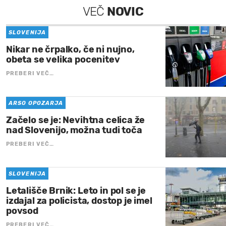
VEČ
NOVIC
SLOVENIJA
Nikar ne črpalko, če ni nujno,
obeta se velika pocenitev
PREBERI VEČ…
ARSO OPOZARJA
Začelo se je: Nevihtna celica že
nad Slovenijo, možna tudi toča
PREBERI VEČ…
SLOVENIJA
Letališče Brnik: Leto in pol se je
izdajal za policista, dostop je imel
povsod
PREBERI VEČ…