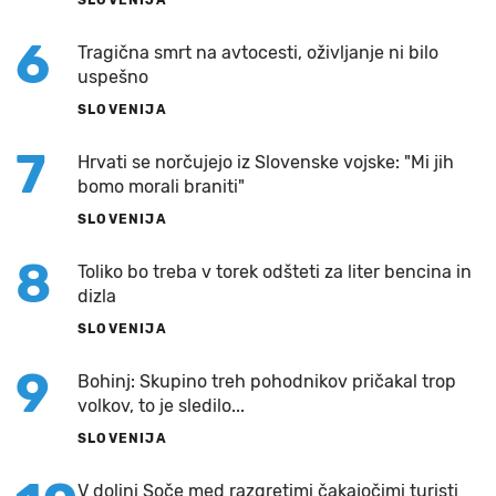
SLOVENIJA
6
Tragična smrt na avtocesti, oživljanje ni bilo
uspešno
SLOVENIJA
7
Hrvati se norčujejo iz Slovenske vojske: "Mi jih
bomo morali braniti"
SLOVENIJA
8
Toliko bo treba v torek odšteti za liter bencina in
dizla
SLOVENIJA
9
Bohinj: Skupino treh pohodnikov pričakal trop
volkov, to je sledilo...
SLOVENIJA
V dolini Soče med razgretimi čakajočimi turisti