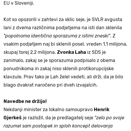
EU v Sloveniji.
Kot so opozorili v zahtevi za sklic seje, je SVLR avgusta
lani z dvema različnima podjetjema na isti dan sklenila
"popolnoma identična sporazuma z istimi zneski"
. Z
vsakim podjetjem naj bi sklenili posel, vreden 1,1 milijona,
skupaj torej 2,2 milijona.
Zvonka Laha
iz SDS je
zanimalo, zakaj se je sporazuma podpisalo z obema
ponudnikoma in zakaj niso sklenili protikorupcijske
klavzule. Prav tako je Lah želel vedeti, ali drži, da je bilo
blago dvakrat naročeno pri dveh izvajalcih.
Navedbe ne držijo!
Nekdanji minister za lokalno samoupravo
Henrik
Gjerkeš
je razložil, da je predlagatelj seje
"zelo po svoje
razumel sam postopek in sploh koncept delovanja