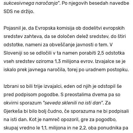
sukcesivnega naročanja"
. Po njegovih besedah navedbe
SDS ne držijo.
Pojasnil je, da Evropska komisija ob dodelitvi evropskih
sredstev zahteva, da se določen delež sredstev, do štiri
odstotke, nameni za obveščanje javnosti o tem. V
Sloveniji so se odločili v ta namen porabiti 2,5 odstotka
vseh sredstev oziroma 1,3 milijona evrov. Izvajalce se je
iskalo prek javnega naročila, torej po uradnem postopku.
Izbrani so bili trije izvajalci, eden od njih je odstopil še
pred podpisom pogodbe. S preostalima dvema pa so
okvirni sporazum
"seveda sklenili na isti dan"
. Za
Gjerkeša bi bilo bolj čudno, če sporazuma ne bi podpisali
na isti dan. Kot je namreč opozoril, gre za pogodbo,
skupaj vredno le 1,1, milijona in ne 2,2, oba ponudnika pa