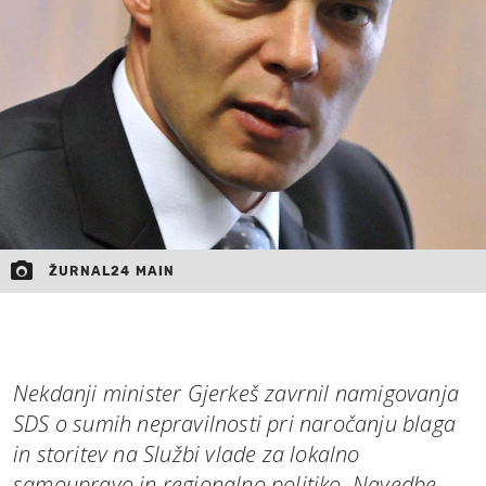
MOJ SANJ
ŽURNAL24 MAIN
Nekdanji minister Gjerkeš zavrnil namigovanja
SDS o sumih nepravilnosti pri naročanju blaga
in storitev na Službi vlade za lokalno
samoupravo in regionalno politiko. Navedbe