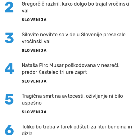
2
Gregorčič razkril, kako dolgo bo trajal vročinski
val
SLOVENIJA
3
Silovite nevihte so v delu Slovenije presekale
vročinski val
SLOVENIJA
4
Nataša Pirc Musar poškodovana v nesreči,
predor Kastelec tri ure zaprt
SLOVENIJA
5
Tragična smrt na avtocesti, oživljanje ni bilo
uspešno
SLOVENIJA
6
Toliko bo treba v torek odšteti za liter bencina in
dizla