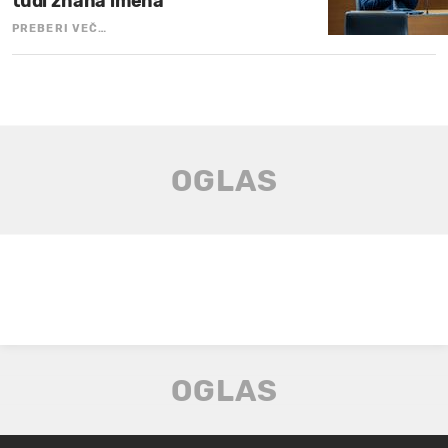
tudi znana imena
PREBERI VEČ…