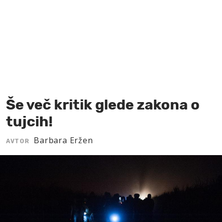
MOJ SANJ
Še več kritik glede zakona o
tujcih!
Barbara Eržen
AVTOR