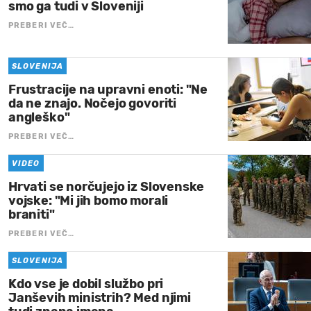
smo ga tudi v Sloveniji
PREBERI VEČ…
SLOVENIJA
Frustracije na upravni enoti: "Ne
da ne znajo. Nočejo govoriti
angleško"
PREBERI VEČ…
VIDEO
Hrvati se norčujejo iz Slovenske
vojske: "Mi jih bomo morali
braniti"
PREBERI VEČ…
SLOVENIJA
Kdo vse je dobil službo pri
Janševih ministrih? Med njimi