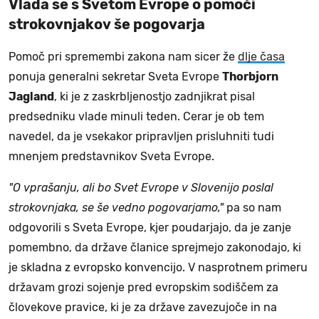
Vlada se s Svetom Evrope o pomoči
strokovnjakov še pogovarja
Pomoč pri spremembi zakona nam sicer že
dlje časa
ponuja generalni sekretar Sveta Evrope
Thorbjorn
Jagland
, ki je z zaskrbljenostjo zadnjikrat pisal
predsedniku vlade minuli teden. Cerar je ob tem
navedel, da je vsekakor pripravljen prisluhniti tudi
mnenjem predstavnikov Sveta Evrope.
"O vprašanju, ali bo Svet Evrope v Slovenijo poslal
strokovnjaka, se še vedno pogovarjamo,"
pa so nam
odgovorili s Sveta Evrope, kjer poudarjajo, da je zanje
pomembno, da države članice sprejmejo zakonodajo, ki
je skladna z evropsko konvencijo. V nasprotnem primeru
državam grozi sojenje pred evropskim sodiščem za
človekove pravice, ki je za države zavezujoče in na