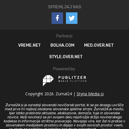
SPREMLJAJ NAS
Partnerji:
VREME.NET
BOLHA.COM
MED.OVER.NET
STYLE.OVER.NET
Powered by:
Copyright 2026. Zurnal24 |
Styria Media si
Žurnal24.si je osrednji slovenski novičarski portal, ki se po dosegu uvršča
med prve tri najbolj obiskane slovenske spletne strani. Žurnal24 je mesto,
kjer lahko prebirate aktualne, ekskluzivne, domače, tuje in slovenske
novice. Naši novinarji se pri svojem delu najstrožje držijo novinarskega
kodeksa in informacije striktno preverjajo. Navajajo vire, kar žal ni praksa v
slovenskem medijskem prostoru in dajejo v svojih novicah prostor vsem,