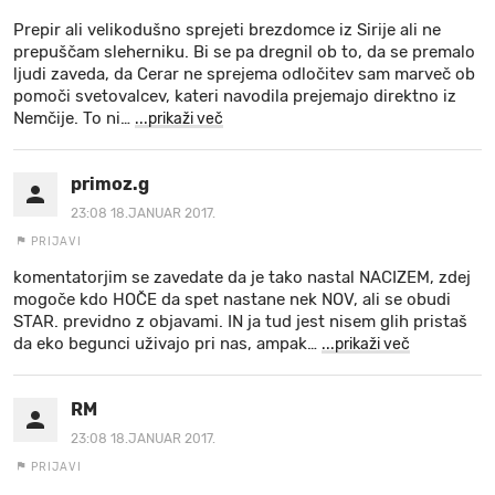
Prepir ali velikodušno sprejeti brezdomce iz Sirije ali ne
prepuščam sleherniku. Bi se pa dregnil ob to, da se premalo
ljudi zaveda, da Cerar ne sprejema odločitev sam marveč ob
pomoči svetovalcev, kateri navodila prejemajo direktno iz
Nemčije. To ni
…
...prikaži več
primoz.g
23:08 18.JANUAR 2017.
PRIJAVI
komentatorjim se zavedate da je tako nastal NACIZEM, zdej
mogoče kdo HOČE da spet nastane nek NOV, ali se obudi
STAR. previdno z objavami. IN ja tud jest nisem glih pristaš
da eko begunci uživajo pri nas, ampak
…
...prikaži več
RM
23:08 18.JANUAR 2017.
PRIJAVI