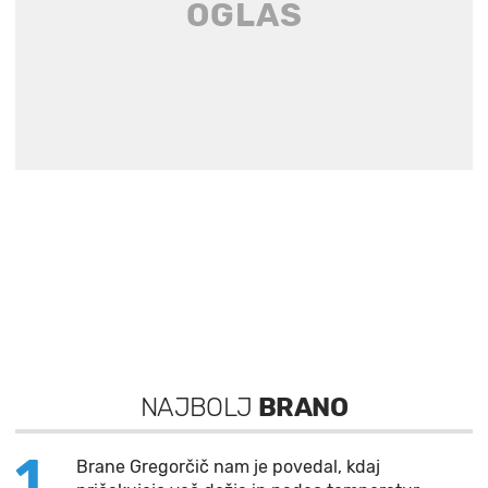
NAJBOLJ
BRANO
1
Brane Gregorčič nam je povedal, kdaj