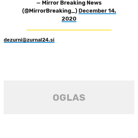
— Mirror Breaking News
(@MirrorBreaking_)
December 14,
2020
dezurni@zurnal24.si