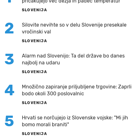
pričakujejo več dežja in padec temperatur
SLOVENIJA
2
Silovite nevihte so v delu Slovenije presekale
vročinski val
SLOVENIJA
3
Alarm nad Slovenijo: Ta del države bo danes
najbolj na udaru
SLOVENIJA
4
Množično zapiranje priljubljene trgovine: Zaprli
bodo okoli 300 poslovalnic
SLOVENIJA
5
Hrvati se norčujejo iz Slovenske vojske: "Mi jih
bomo morali braniti"
SLOVENIJA