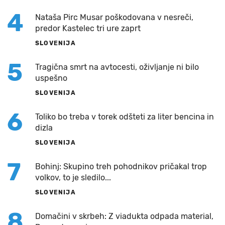
4
Nataša Pirc Musar poškodovana v nesreči,
predor Kastelec tri ure zaprt
SLOVENIJA
5
Tragična smrt na avtocesti, oživljanje ni bilo
uspešno
SLOVENIJA
6
Toliko bo treba v torek odšteti za liter bencina in
dizla
SLOVENIJA
7
Bohinj: Skupino treh pohodnikov pričakal trop
volkov, to je sledilo...
SLOVENIJA
8
Domačini v skrbeh: Z viadukta odpada material,