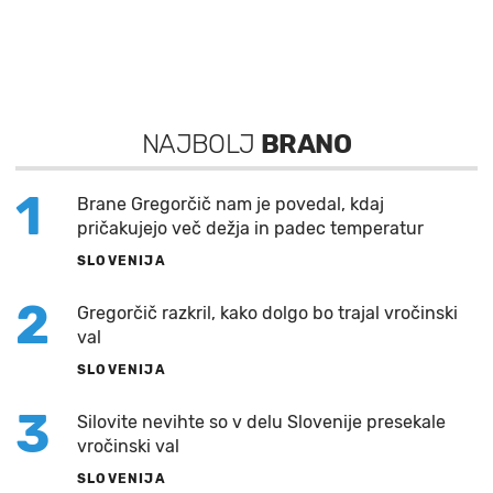
NAJBOLJ
BRANO
1
Brane Gregorčič nam je povedal, kdaj
pričakujejo več dežja in padec temperatur
SLOVENIJA
2
Gregorčič razkril, kako dolgo bo trajal vročinski
val
SLOVENIJA
3
Silovite nevihte so v delu Slovenije presekale
vročinski val
SLOVENIJA