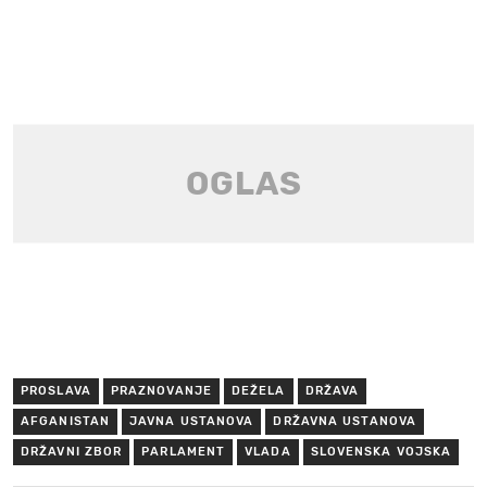
PROSLAVA
PRAZNOVANJE
DEŽELA
DRŽAVA
AFGANISTAN
JAVNA USTANOVA
DRŽAVNA USTANOVA
DRŽAVNI ZBOR
PARLAMENT
VLADA
SLOVENSKA VOJSKA