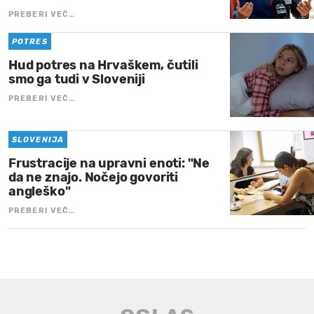
PREBERI VEČ…
POTRES
Hud potres na Hrvaškem, čutili
smo ga tudi v Sloveniji
PREBERI VEČ…
SLOVENIJA
Frustracije na upravni enoti: "Ne
da ne znajo. Nočejo govoriti
angleško"
PREBERI VEČ…