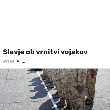
MOJ SANJ
Slavje ob vrnitvi vojakov
A. Č.
AVTOR