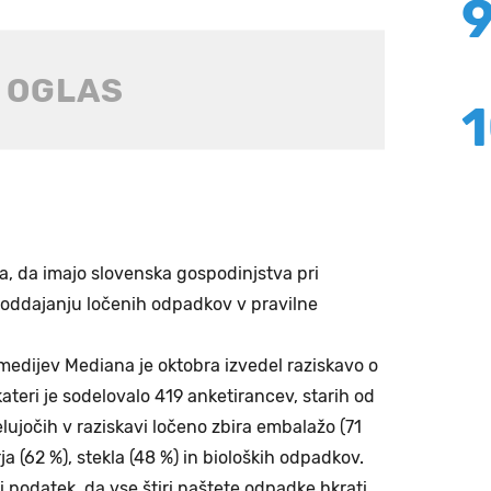
a, da imajo slovenska gospodinjstva pri
 oddajanju ločenih odpadkov v pravilne
n medijev Mediana je oktobra izvedel raziskavo o
teri je sodelovalo 419 anketirancev, starih od
elujočih v raziskavi ločeno zbira embalažo (71
rja (62 %), stekla (48 %) in bioloških odpadkov.
 podatek, da vse štiri naštete odpadke hkrati