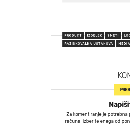
PRODUKT
IZDELEK
SMETI
LO
RAZISKOVALNA USTANOVA
MEDI
KO
PREB
Napiši
Za komentiranje je potrebna 
računa, izberite enega od ponu