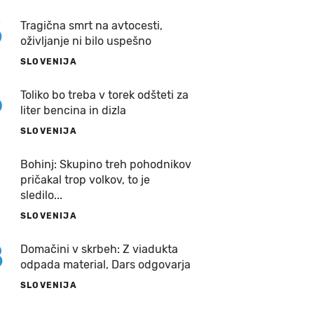
5
Tragična smrt na avtocesti,
oživljanje ni bilo uspešno
SLOVENIJA
6
Toliko bo treba v torek odšteti za
liter bencina in dizla
SLOVENIJA
7
Bohinj: Skupino treh pohodnikov
pričakal trop volkov, to je
sledilo...
SLOVENIJA
8
Domačini v skrbeh: Z viadukta
odpada material, Dars odgovarja
SLOVENIJA