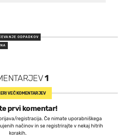
ČEVANJE ODPADKOV
ANA
MENTARJEV
1
ERI VEČ
KOMENTARJEV
te prvi komentar!
prijava/registracija. Če nimate uporabniškega
jenih načinov in se registrirajte v nekaj hitrih
korakih.