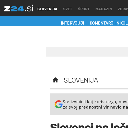
SLOVENIJA
SVET
ŠPORT
MAGAZIN
ZDRA
INTERVJUJI
KOMENTARJI IN KO
SLOVENIJA
Ste izvedeli kaj koristnega, nov
za svoj
prednostni vir novic n
Slovenci ne lo