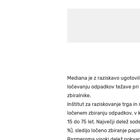
Mediana je z raziskavo ugotovil
ločevanju odpadkov težave pri
zbiralnike.
Inštitut za raziskovanje trga i
ločenem zbiranju odpadkov, v ka
15 do 75 let. Največji delež sod
%), sledijo ločeno zbiranje papi
Razmeroma visoki delež pokvari