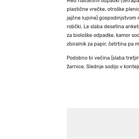
Med naštetimi odpadki (tetrapak,
plastične vrečke, otroške plenice
jajčne lupine) gospodinjstvom 
robčki. Le slaba desetina anket
za biološke odpadke, kamor sodi
zbiralnik za papir, četrtina p
Podobno bi večina (slaba tretjin
žarnice. Slednje sodijo v konte