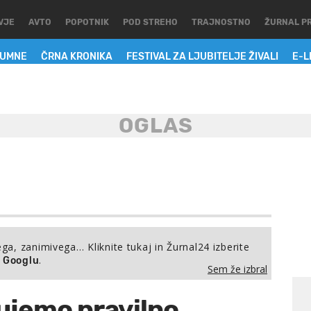
VJE
AVTO
POPOTNIK
POD STREHO
TRAJNOSTNO
ŽURNAL P
LUMNE
ČRNA KRONIKA
FESTIVAL ZA LJUBITELJE ŽIVALI
E-L
ega, zanimivega… Kliknite tukaj in Žurnal24 izberite
.
a Googlu
Sem že izbral
čujemo pravilno