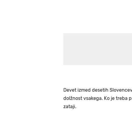
Devet izmed desetih Slovencev i
dolžnost vsakega. Ko je treba p
zataji.