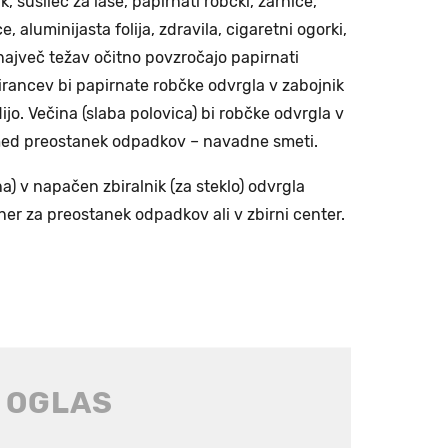
 sušilec za lase, papirnati robčki, žarnice,
, aluminijasta folija, zdravila, cigaretni ogorki,
največ težav očitno povzročajo papirnati
irancev bi papirnate robčke odvrgla v zabojnik
jo. Večina (slaba polovica) bi robčke odvrgla v
a med preostanek odpadkov – navadne smeti.
a) v napačen zbiralnik (za steklo) odvrgla
jner za preostanek odpadkov ali v zbirni center.