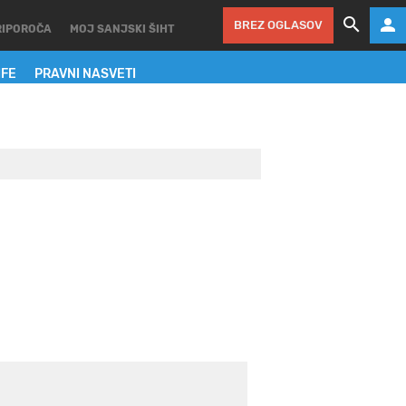
BREZ OGLASOV
RIPOROČA
MOJ SANJSKI ŠIHT
IFE
PRAVNI NASVETI