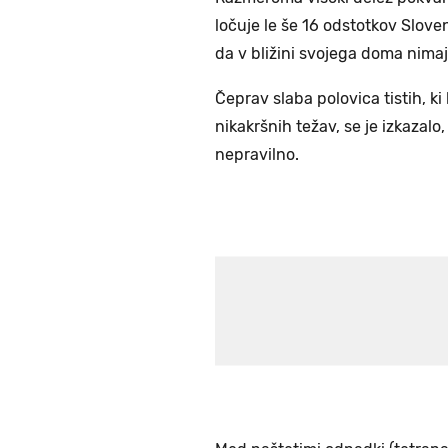
ločuje le še 16 odstotkov Slove
da v bližini svojega doma nimaj
Čeprav slaba polovica tistih, ki
nikakršnih težav, se je izkazalo
nepravilno.