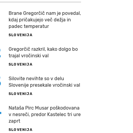
Brane Gregorčič nam je povedal,
kdaj pričakujejo več dežja in
padec temperatur
SLOVENIJA
2
Gregorčič razkril, kako dolgo bo
trajal vročinski val
SLOVENIJA
3
Silovite nevihte so v delu
Slovenije presekale vročinski val
SLOVENIJA
4
Nataša Pirc Musar poškodovana
v nesreči, predor Kastelec tri ure
zaprt
SLOVENIJA