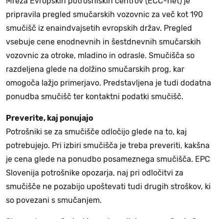
Mreža Evropskih potrošniških centrov (ECC-net) je
pripravila pregled smučarskih vozovnic za več kot 190
smučišč iz enaindvajsetih evropskih držav. Pregled
vsebuje cene enodnevnih in šestdnevnih smučarskih
vozovnic za otroke, mladino in odrasle. Smučišča so
razdeljena glede na dolžino smučarskih prog, kar
omogoča lažjo primerjavo. Predstavljena je tudi dodatna
ponudba smučišč ter kontaktni podatki smučišč.
Preverite, kaj ponujajo
Potrošniki se za smučišče odločijo glede na to, kaj
potrebujejo. Pri izbiri smučišča je treba preveriti, kakšna
je cena glede na ponudbo posameznega smučišča. EPC
Slovenija potrošnike opozarja, naj pri odločitvi za
smučišče ne pozabijo upoštevati tudi drugih stroškov, ki
so povezani s smučanjem.