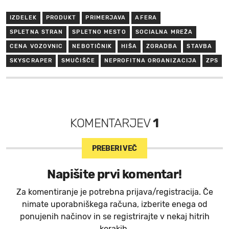
IZDELEK
PRODUKT
PRIMERJAVA
AFERA
SPLETNA STRAN
SPLETNO MESTO
SOCIALNA MREŽA
CENA VOZOVNIC
NEBOTIČNIK
HIŠA
ZGRADBA
STAVBA
SKYSCRAPER
SMUČIŠČE
NEPROFITNA ORGANIZACIJA
ZPS
KOMENTARJEV
1
PREBERI VEČ
Napišite prvi komentar!
Za komentiranje je potrebna prijava/registracija. Če
nimate uporabniškega računa, izberite enega od
ponujenih načinov in se registrirajte v nekaj hitrih
korakih.