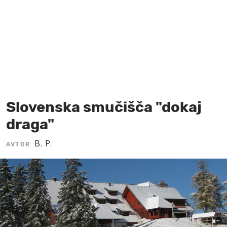
MOJ SANJ
Slovenska smučišča "dokaj
draga"
B. P.
AVTOR