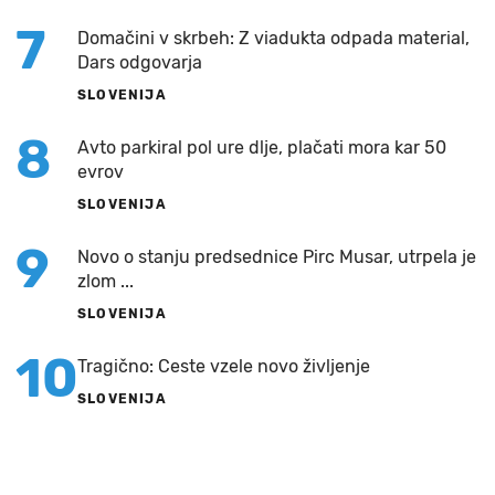
7
Domačini v skrbeh: Z viadukta odpada material,
Dars odgovarja
SLOVENIJA
8
Avto parkiral pol ure dlje, plačati mora kar 50
evrov
SLOVENIJA
9
Novo o stanju predsednice Pirc Musar, utrpela je
zlom ...
SLOVENIJA
10
Tragično: Ceste vzele novo življenje
SLOVENIJA