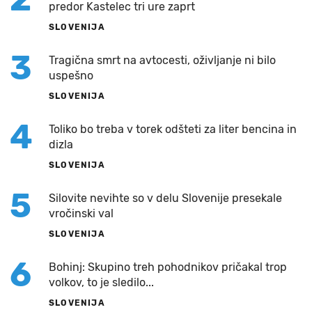
predor Kastelec tri ure zaprt
SLOVENIJA
3
Tragična smrt na avtocesti, oživljanje ni bilo
uspešno
SLOVENIJA
4
Toliko bo treba v torek odšteti za liter bencina in
dizla
SLOVENIJA
5
Silovite nevihte so v delu Slovenije presekale
vročinski val
SLOVENIJA
6
Bohinj: Skupino treh pohodnikov pričakal trop
volkov, to je sledilo...
SLOVENIJA