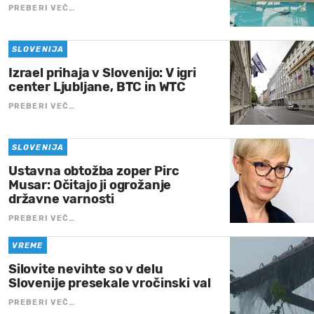
PREBERI VEČ…
SLOVENIJA
Izrael prihaja v Slovenijo: V igri
center Ljubljane, BTC in WTC
PREBERI VEČ…
SLOVENIJA
Ustavna obtožba zoper Pirc
Musar: Očitajo ji ogrožanje
državne varnosti
PREBERI VEČ…
VREME
Silovite nevihte so v delu
Slovenije presekale vročinski val
PREBERI VEČ…