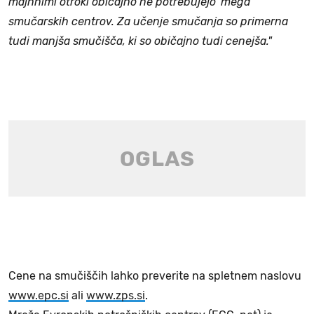
majhnimi otroki običajno ne potrebujejo 'mega'
smučarskih centrov. Za učenje smučanja so primerna
tudi manjša smučišča, ki so običajno tudi cenejša."
Cene na smučiščih lahko preverite na spletnem naslovu
www.epc.si
ali
www.zps.si
.