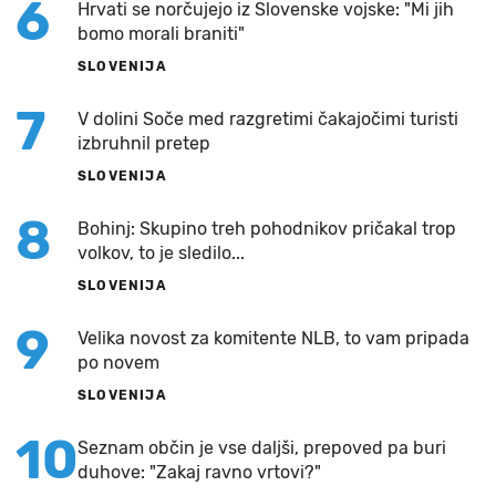
6
Hrvati se norčujejo iz Slovenske vojske: "Mi jih
bomo morali braniti"
SLOVENIJA
7
V dolini Soče med razgretimi čakajočimi turisti
izbruhnil pretep
SLOVENIJA
8
Bohinj: Skupino treh pohodnikov pričakal trop
volkov, to je sledilo...
SLOVENIJA
9
Velika novost za komitente NLB, to vam pripada
po novem
SLOVENIJA
10
Seznam občin je vse daljši, prepoved pa buri
duhove: "Zakaj ravno vrtovi?"