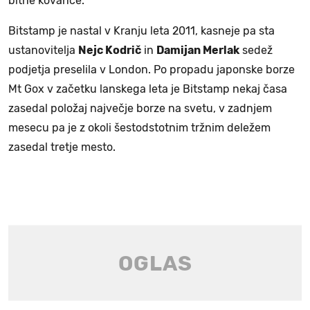
bitne kovance.
Bitstamp je nastal v Kranju leta 2011, kasneje pa sta
ustanovitelja
Nejc Kodrič
in
Damijan Merlak
sedež
podjetja preselila v London. Po propadu japonske borze
Mt Gox v začetku lanskega leta je Bitstamp nekaj časa
zasedal položaj največje borze na svetu, v zadnjem
mesecu pa je z okoli šestodstotnim tržnim deležem
zasedal tretje mesto.