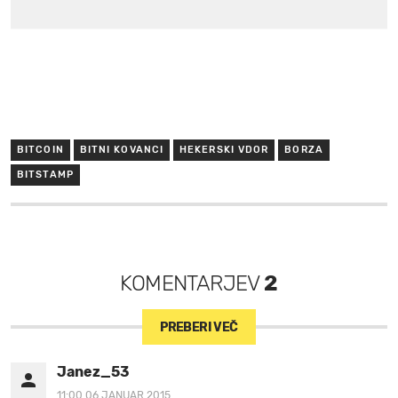
BITCOIN
BITNI KOVANCI
HEKERSKI VDOR
BORZA
BITSTAMP
KOMENTARJEV
2
PREBERI VEČ
Janez_53
11:00 06.JANUAR 2015.