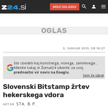
BREZ OGLASOV
GRADIMO &
OLIMPI
EKO 
INTE
T
SLOV
KOMENTARJ
FILM & G
NEPRE
AVTO 
NO
FI
SV
ČRNA 
KOMB
VARČ
AKT
KO
BI
ŠP
FESTIVAL ZA L
LEPOT
MOTO
NA 
NA
O
5. JANUAR 2015, OB 18:27
MAG
ODNOSI IN
ŽIVLJEN
IZ DR
KOLE
E-
ZDR
POGLEJ
Ste izvedeli kaj koristnega, novega, zanimivega…
Kliknite tukaj in Žurnal24 izberite za svoj
HOROSKOP IN
PRAVNI
ŠOFER
ZIMSK
PRE
AV
.
prednostni vir novic na Googlu
Sem že izbral
JOO
IN
POPO
POGLEJ
POGLEJ
POGLEJ
Slovenski Bitstamp žrtev
SEM 
POD S
POGLEJ
hekerskega vdora
TRAJN
POGLEJ
STA
B. P.
AVTOR
,
ŽURNAL P