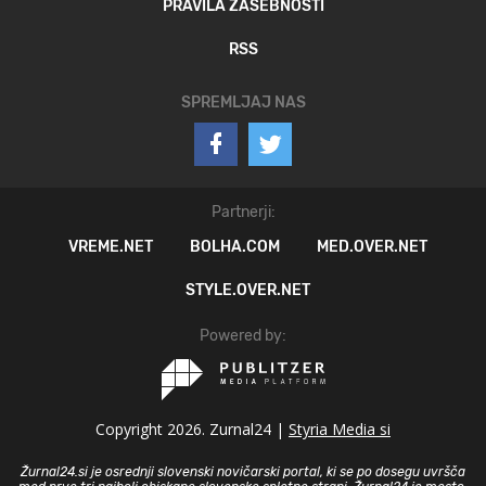
PRAVILA ZASEBNOSTI
RSS
SPREMLJAJ NAS
Partnerji:
VREME.NET
BOLHA.COM
MED.OVER.NET
STYLE.OVER.NET
Powered by:
Copyright 2026. Zurnal24 |
Styria Media si
Žurnal24.si je osrednji slovenski novičarski portal, ki se po dosegu uvršča