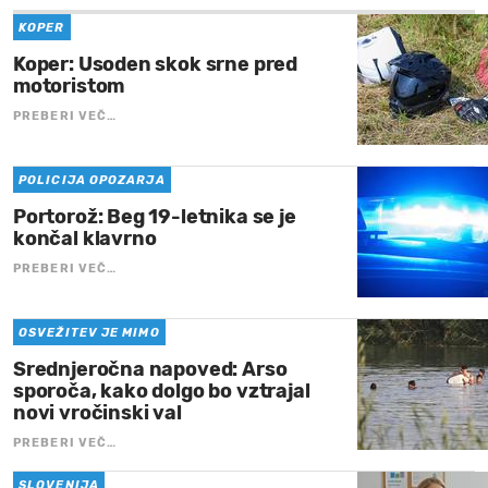
KOPER
Koper: Usoden skok srne pred
motoristom
PREBERI VEČ…
POLICIJA OPOZARJA
Portorož: Beg 19-letnika se je
končal klavrno
PREBERI VEČ…
OSVEŽITEV JE MIMO
Srednjeročna napoved: Arso
sporoča, kako dolgo bo vztrajal
novi vročinski val
PREBERI VEČ…
SLOVENIJA