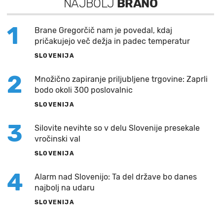
NAJBOLJ
BRANO
1
Brane Gregorčič nam je povedal, kdaj
pričakujejo več dežja in padec temperatur
SLOVENIJA
2
Množično zapiranje priljubljene trgovine: Zaprli
bodo okoli 300 poslovalnic
SLOVENIJA
3
Silovite nevihte so v delu Slovenije presekale
vročinski val
SLOVENIJA
4
Alarm nad Slovenijo: Ta del države bo danes
najbolj na udaru
SLOVENIJA