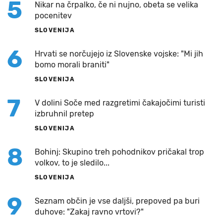
5
Nikar na črpalko, če ni nujno, obeta se velika
pocenitev
SLOVENIJA
6
Hrvati se norčujejo iz Slovenske vojske: "Mi jih
bomo morali braniti"
SLOVENIJA
7
V dolini Soče med razgretimi čakajočimi turisti
izbruhnil pretep
SLOVENIJA
8
Bohinj: Skupino treh pohodnikov pričakal trop
volkov, to je sledilo...
SLOVENIJA
9
Seznam občin je vse daljši, prepoved pa buri
duhove: "Zakaj ravno vrtovi?"