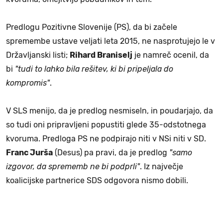
Predlogu Pozitivne Slovenije (PS), da bi začele
spremembe ustave veljati leta 2015, ne nasprotujejo le v
Državljanski listi;
Rihard Braniselj
je namreč ocenil, da
bi
"tudi to lahko bila rešitev, ki bi pripeljala do
kompromis"
.
V SLS menijo, da je predlog nesmiseln, in poudarjajo, da
so tudi oni pripravljeni popustiti glede 35-odstotnega
kvoruma. Predloga PS ne podpirajo niti v NSi niti v SD.
Franc Jurša
(Desus) pa pravi, da je predlog
"samo
izgovor, da sprememb ne bi podprli"
. Iz največje
koalicijske partnerice SDS odgovora nismo dobili.