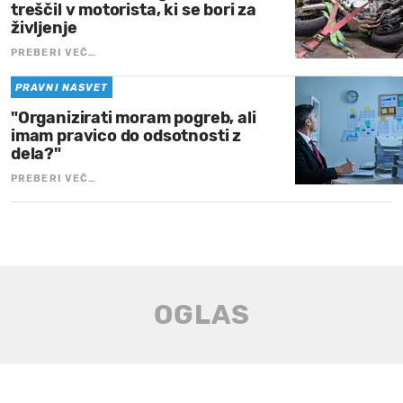
treščil v motorista, ki se bori za
življenje
PREBERI VEČ…
PRAVNI NASVET
"Organizirati moram pogreb, ali
imam pravico do odsotnosti z
dela?"
PREBERI VEČ…