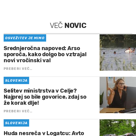
VEČ
NOVIC
OSVEŽITEV JE MIMO
Srednjeročna napoved: Arso
sporoča, kako dolgo bo vztrajal
novi vročinski val
PREBERI VEČ…
SLOVENIJA
Selitev ministrstva v Celje?
Najprej so bile govorice, zdaj so
že korak dlje!
PREBERI VEČ…
SLOVENIJA
Huda nesreča v Logatcu: Avto