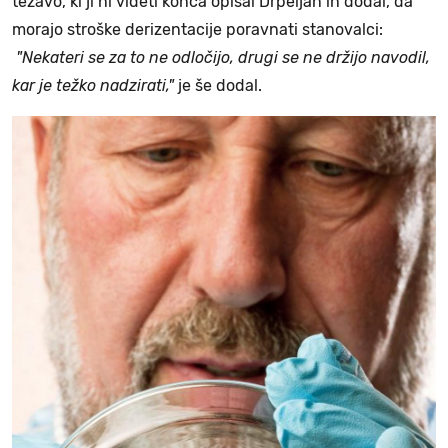
težavo, ki ji ni videti konca opisal Drpeljan in dodal, da
morajo stroške derizentacije poravnati stanovalci:
"Nekateri se za to ne odločijo, drugi se ne držijo navodil,
kar je težko nadzirati,"
je še dodal.