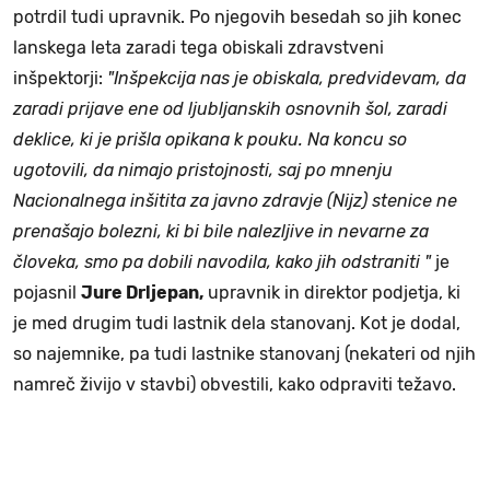
potrdil tudi upravnik. Po njegovih besedah so jih konec
lanskega leta zaradi tega obiskali zdravstveni
inšpektorji:
"Inšpekcija nas je obiskala, predvidevam, da
zaradi prijave ene od ljubljanskih osnovnih šol, zaradi
deklice, ki je prišla opikana k pouku
. Na koncu so
ugotovili, da nimajo pristojnosti, saj po mnenju
Nacionalnega inšitita za javno zdravje (Nijz) stenice ne
prenašajo bolezni, ki bi bile nalezljive in nevarne za
človeka, smo pa dobili navodila, kako jih odstraniti "
je
pojasnil
Jure Drljepan,
upravnik in direktor podjetja, ki
je med drugim tudi lastnik dela stanovanj. Kot je dodal,
so najemnike, pa tudi lastnike stanovanj (nekateri od njih
namreč živijo v stavbi) obvestili, kako odpraviti težavo.