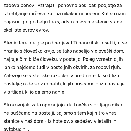
zadeva ponovi, vztrajati, ponovno poklicati podjetje za
iztrebljanje mrčesa, kar pa nikakor ni poceni. Kot so nam
pojasnili pri podjetju Leks, odstranjevanje stenic stane
okoli sto evrov evrov.
Stenic torej ne gre podcenjevat.Ti parazitski insekti, ki se
hranijo s človeško krvjo, se tako naselijo v človeški dom,
najraje čim bliže človeku, v posteljo. Poleg vzmetnic jih
lahko najdemo tudi v posteljnih okvirih, za robovi rjuh.
Zalezejo se v stenske razpoke, v predmete, ki so blizu
postelje; rade so v copatih, ki jih puščamo blizu postelje,
v prtljagi, ki jo dajemo nanjo.
Strokovnjaki zato opozarjajo, da kovčka s prtljago nikar
ne puščamo na postelji, saj smo s tem kaj hitro vnesli
stenice v naš dom - iz hotelov, s sedežev v letalih in
avtobusih...