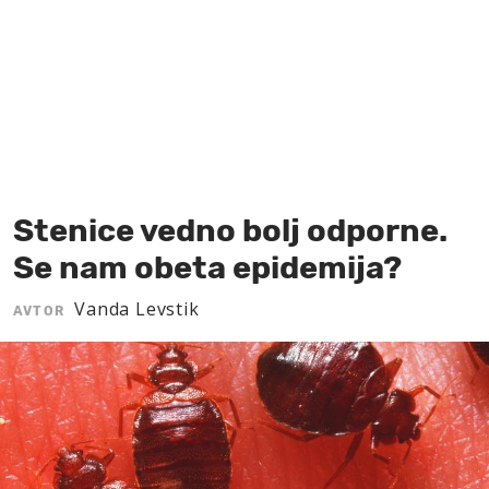
MOJ SANJ
Stenice vedno bolj odporne.
Se nam obeta epidemija?
Vanda Levstik
AVTOR