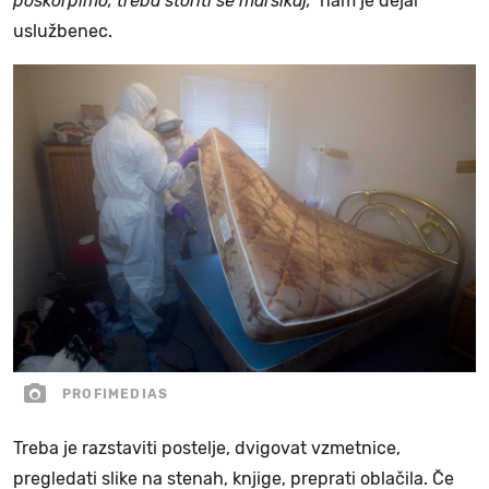
poškorpimo, treba storiti še marsikaj,"
nam je dejal
uslužbenec.
PROFIMEDIAS
Treba je razstaviti postelje, dvigovat vzmetnice,
pregledati slike na stenah, knjige, preprati oblačila. Če