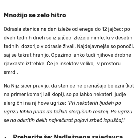
Množijo se zelo hitro
Odrasla stenica na dan izleže od enega do 12 jajčec; po
dveh tednih dneh se iz jajčec izležejo nimfe, ki v desetih
tednih dozorijo v odrasle živali. Najdejavnejše so ponoči,
saj se takrat hranijo. Opazimo lahko tudi njihove drobne
rjavkaste iztrebke. Če je insektov veliko, v prostoru
smrdi.
Na Nijz sicer pravijo, da stenice ne prenašajo bolezni (kot
na primer komarji ali klopi), so pa lahko nekateri ljudje
alergični na njihove ugrize:
"Pri nekaterih ljudeh po
ugrizu lahko pride do težkih alergičnih reakcij. Po ugrizu
se na odkritih delih največkrat pojavi srbeč izpuščaj."
Preberite še:
Nadležnega zajedavca