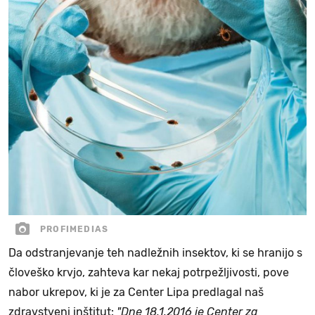
PROFIMEDIAS
Da odstranjevanje teh nadležnih insektov, ki se hranijo s
človeško krvjo, zahteva kar nekaj potrpežljivosti, pove
nabor ukrepov, ki je za Center Lipa predlagal naš
zdravstveni inštitut:
"Dne 18.1.2016 je Center za