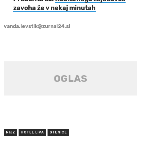
zavoha že v nekaj minutah
vanda.levstik@zurnal24.si
NIJZ
HOTEL LIPA
STENICE