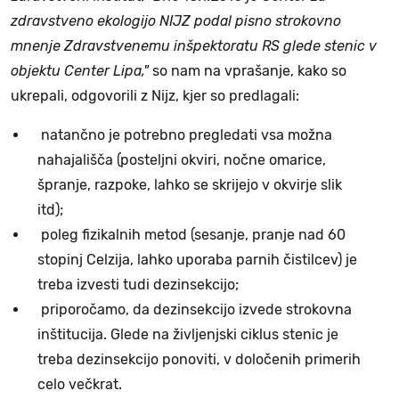
zdravstveno ekologijo NIJZ podal pisno strokovno
mnenje Zdravstvenemu inšpektoratu RS glede stenic v
objektu Center Lipa,"
so nam na vprašanje, kako so
ukrepali, odgovorili z Nijz, kjer so predlagali:
natančno je potrebno pregledati vsa možna
nahajališča (posteljni okviri, nočne omarice,
špranje, razpoke, lahko se skrijejo v okvirje slik
itd);
poleg fizikalnih metod (sesanje, pranje nad 60
stopinj Celzija, lahko uporaba parnih čistilcev) je
treba izvesti tudi dezinsekcijo;
priporočamo, da dezinsekcijo izvede strokovna
inštitucija. Glede na življenjski ciklus stenic je
treba dezinsekcijo ponoviti, v določenih primerih
celo večkrat.