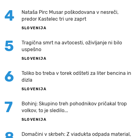
4
Nataša Pirc Musar poškodovana v nesreči,
predor Kastelec tri ure zaprt
SLOVENIJA
5
Tragična smrt na avtocesti, oživljanje ni bilo
uspešno
SLOVENIJA
6
Toliko bo treba v torek odšteti za liter bencina in
dizla
SLOVENIJA
7
Bohinj: Skupino treh pohodnikov pričakal trop
volkov, to je sledilo...
SLOVENIJA
8
Domačini v skrbeh: Z viadukta odpada material,