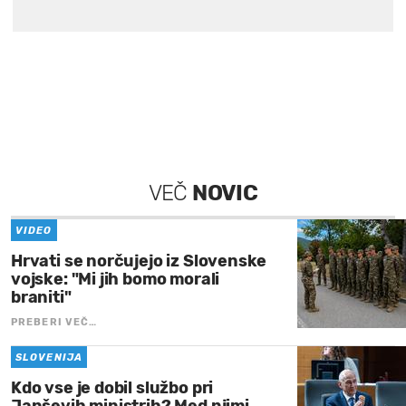
VEČ
NOVIC
VIDEO
Hrvati se norčujejo iz Slovenske
vojske: "Mi jih bomo morali
braniti"
PREBERI VEČ…
SLOVENIJA
Kdo vse je dobil službo pri