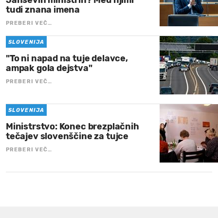
Janševih ministrih? Med njimi
tudi znana imena
PREBERI VEČ…
SLOVENIJA
"To ni napad na tuje delavce,
ampak gola dejstva"
PREBERI VEČ…
SLOVENIJA
Ministrstvo: Konec brezplačnih
tečajev slovenščine za tujce
PREBERI VEČ…