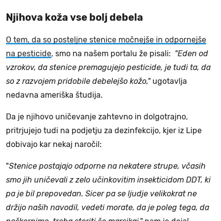
Njihova koža vse bolj debela
O tem, da so posteljne stenice močnejše in odpornejše
na pesticide
, smo na našem portalu že pisali:
"Eden od
vzrokov, da stenice premagujejo pesticide, je tudi ta, da
so z razvojem pridobile debelejšo kožo,"
ugotavlja
nedavna ameriška študija.
Da je njihovo uničevanje zahtevno in dolgotrajno,
pritrjujejo tudi na podjetju za dezinfekcijo, kjer iz Lipe
dobivajo kar nekaj naročil:
"
Stenice postajajo odporne na nekatere strupe, včasih
smo jih uničevali z zelo učinkovitim insekticidom DDT, ki
pa je bil prepovedan. Sicer pa se ljudje velikokrat ne
držijo naših navodil, vedeti morate, da je poleg tega, da