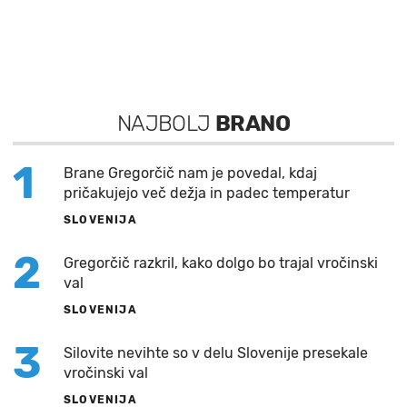
NAJBOLJ
BRANO
1
Brane Gregorčič nam je povedal, kdaj
pričakujejo več dežja in padec temperatur
SLOVENIJA
2
Gregorčič razkril, kako dolgo bo trajal vročinski
val
SLOVENIJA
3
Silovite nevihte so v delu Slovenije presekale
vročinski val
SLOVENIJA