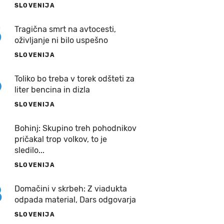
SLOVENIJA
5
Tragična smrt na avtocesti,
oživljanje ni bilo uspešno
SLOVENIJA
6
Toliko bo treba v torek odšteti za
liter bencina in dizla
SLOVENIJA
7
Bohinj: Skupino treh pohodnikov
pričakal trop volkov, to je
sledilo...
SLOVENIJA
8
Domačini v skrbeh: Z viadukta
odpada material, Dars odgovarja
SLOVENIJA