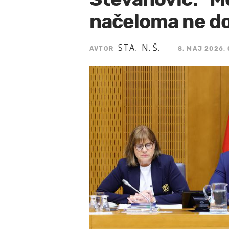
načeloma ne do
STA
N. Š.
AVTOR
,
8. MAJ 2026, 