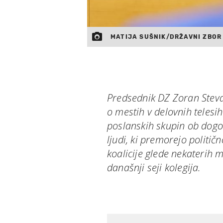
MATIJA SUŠNIK/DRŽAVNI ZBOR
Predsednik DZ Zoran Stevan
o mestih v delovnih telesi
poslanskih skupin ob dogov
ljudi, ki premorejo politi
koalicije glede nekaterih 
današnji seji kolegija.