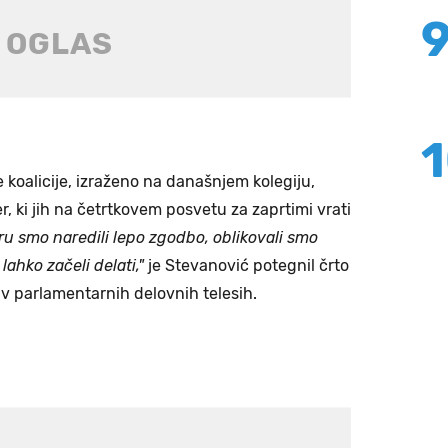
koalicije, izraženo na današnjem kolegiju,
er, ki jih na četrtkovem posvetu za zaprtimi vrati
 smo naredili lepo zgodbo, oblikovali smo
ahko začeli delati,"
je Stevanović potegnil črto
v parlamentarnih delovnih telesih.