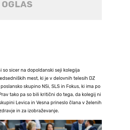
i so sicer na dopoldanski seji kolegija
predsedniških mest, ki je v delovnih telesih DZ
 poslansko skupino NSi, SLS in Fokus, ki ima po
rav tako pa so bili kritični do tega, da kolegij ni
i skupini Levica in Vesna prineslo člana v želenih
 zdravje in za izobraževanje.