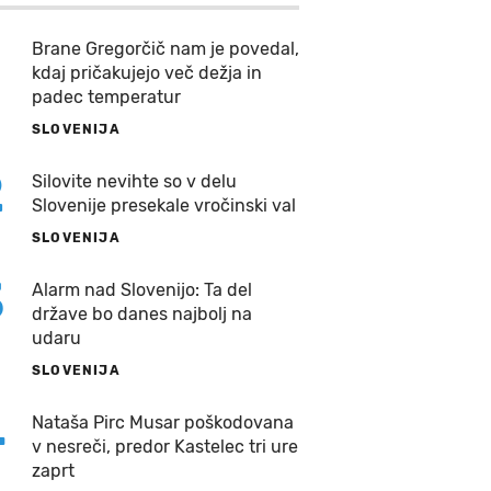
Brane Gregorčič nam je povedal,
kdaj pričakujejo več dežja in
padec temperatur
SLOVENIJA
2
Silovite nevihte so v delu
Slovenije presekale vročinski val
SLOVENIJA
3
Alarm nad Slovenijo: Ta del
države bo danes najbolj na
udaru
SLOVENIJA
4
Nataša Pirc Musar poškodovana
v nesreči, predor Kastelec tri ure
zaprt