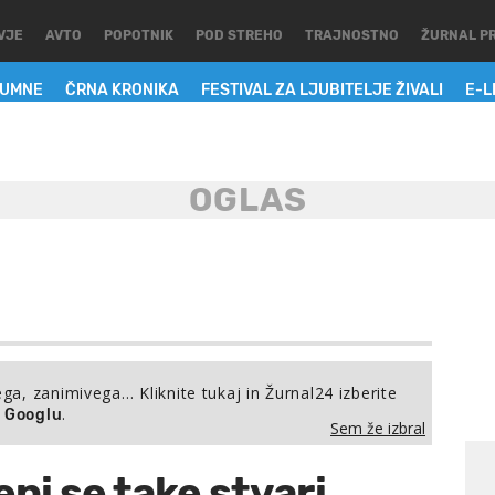
VJE
AVTO
POPOTNIK
POD STREHO
TRAJNOSTNO
ŽURNAL P
LUMNE
ČRNA KRONIKA
FESTIVAL ZA LJUBITELJE ŽIVALI
E-L
ega, zanimivega… Kliknite tukaj in Žurnal24 izberite
.
a Googlu
Sem že izbral
ni se take stvari