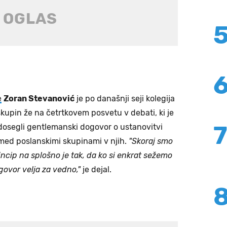
e
Zoran Stevanović
je po današnji seji kolegija
skupin že na četrtkovem posvetu v debati, ki je
 dosegli gentlemanski dogovor o ustanovitvi
 med poslanskimi skupinami v njih.
"Skoraj smo
princip na splošno je tak, da ko si enkrat sežemo
govor velja za vedno,"
je dejal.