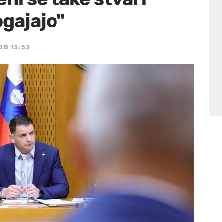
gajajo"
OB 13:53