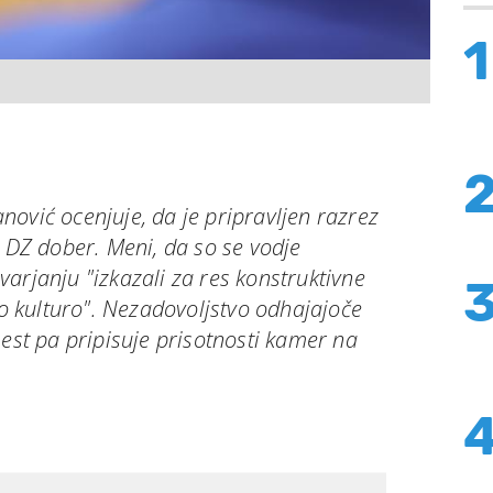
1
ović ocenjuje, da je pripravljen razrez
h DZ dober. Meni, da so se vodje
arjanju "izkazali za res konstruktivne
čno kulturo". Nezadovoljstvo odhajajoče
mest pa pripisuje prisotnosti kamer na