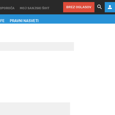
BREZ OGLASOV
RIPOROČA
MOJ SANJSKI ŠIHT
IFE
PRAVNI NASVETI