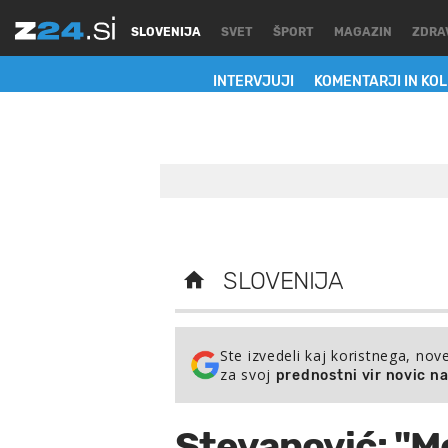
SLOVENIJA
SVET
ŠPORT
MAGAZIN
ZDRA
INTERVJUJI
KOMENTARJI IN KO
SLOVENIJA
Ste izvedeli kaj koristnega, nov
za svoj
prednostni vir novic n
Stevanović: "Me