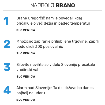
NAJBOLJ
BRANO
1
Brane Gregorčič nam je povedal, kdaj
pričakujejo več dežja in padec temperatur
SLOVENIJA
2
Množično zapiranje priljubljene trgovine: Zaprli
bodo okoli 300 poslovalnic
SLOVENIJA
3
Silovite nevihte so v delu Slovenije presekale
vročinski val
SLOVENIJA
4
Alarm nad Slovenijo: Ta del države bo danes
najbolj na udaru
SLOVENIJA