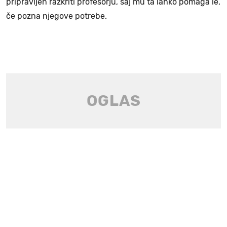
pripravljen razkriti profesorju, saj mu ta lahko pomaga le,
če pozna njegove potrebe.