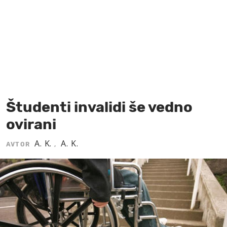
MOJ SANJ
Študenti invalidi še vedno
ovirani
A. K.
A. K.
AVTOR
,