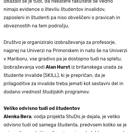
Izkazalo se je tudi, da nekatere fakultete še vedno
nimajo evidence o številu študentov invalidov,
zaposleni in študenti pa niso obveščeni o pravicah in
obveznostih na tem področju.
Društvo je organiziralo izobraževanja za profesorje,
najprej na Univerzi na Primorskem in nato še na Univerzi
v Mariboru, vse gradivo pa je dostopno tudi na spletu.
Izobraževanja vodi
Alan Hurst
iz britanskega urada za
študente invalide (SKILL), ki je prepričan, da je
prilagoditve za invalide treba jemati kot sestavni del in
dodano vrednost študijskih programov.
Veliko odvisno tudi od študentov
Alenka Bera
, vodja projekta StuDis je dejala, je veliko
odvisno tudi od samega študenta, predvsem koliko se je