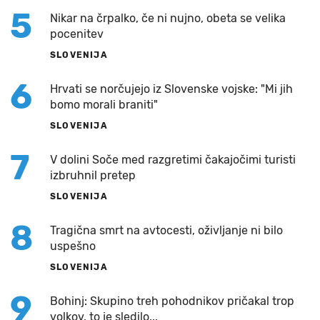
5
Nikar na črpalko, če ni nujno, obeta se velika
pocenitev
SLOVENIJA
6
Hrvati se norčujejo iz Slovenske vojske: "Mi jih
bomo morali braniti"
SLOVENIJA
7
V dolini Soče med razgretimi čakajočimi turisti
izbruhnil pretep
SLOVENIJA
8
Tragična smrt na avtocesti, oživljanje ni bilo
uspešno
SLOVENIJA
9
Bohinj: Skupino treh pohodnikov pričakal trop
volkov, to je sledilo...