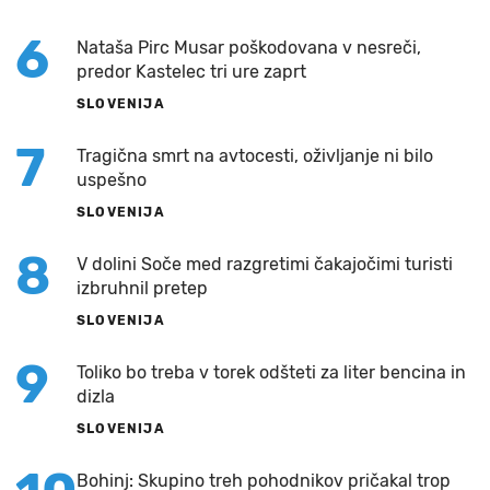
6
Nataša Pirc Musar poškodovana v nesreči,
predor Kastelec tri ure zaprt
SLOVENIJA
7
Tragična smrt na avtocesti, oživljanje ni bilo
uspešno
SLOVENIJA
8
V dolini Soče med razgretimi čakajočimi turisti
izbruhnil pretep
SLOVENIJA
9
Toliko bo treba v torek odšteti za liter bencina in
dizla
SLOVENIJA
Bohinj: Skupino treh pohodnikov pričakal trop