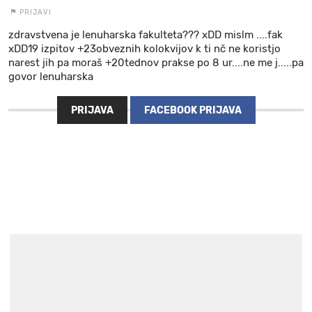
PRIJAVI
zdravstvena je lenuharska fakulteta??? xDD mislm ....fak
xDD19 izpitov +23obveznih kolokvijov k ti nč ne koristjo
narest jih pa moraš +20tednov prakse po 8 ur....ne me j.....pa
govor lenuharska
PRIJAVA
FACEBOOK PRIJAVA