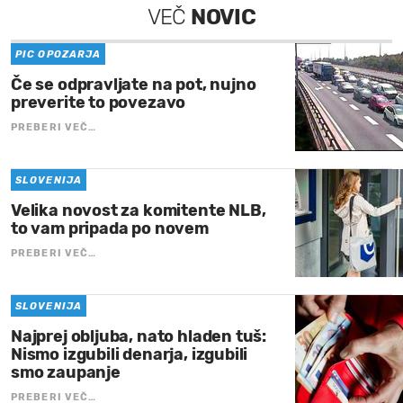
VEČ
NOVIC
PIC OPOZARJA
Če se odpravljate na pot, nujno
preverite to povezavo
PREBERI VEČ…
SLOVENIJA
Velika novost za komitente NLB,
to vam pripada po novem
PREBERI VEČ…
SLOVENIJA
Najprej obljuba, nato hladen tuš:
Nismo izgubili denarja, izgubili
smo zaupanje
PREBERI VEČ…