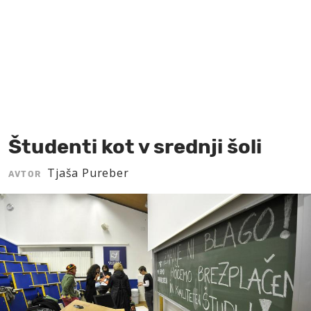
MOJ SANJ
Študenti kot v srednji šoli
Tjaša Pureber
AVTOR