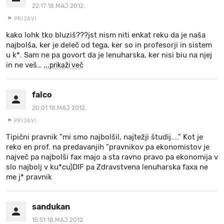
22:17 18.MAJ 2012.
PRIJAVI
kako lohk tko bluziš???jst nism niti enkat reku da je naša
najbolša, ker je deleč od tega, ker so in profesorji in sistem
u k*. Sam ne pa govort da je lenuharska, ker nisi biu na njej
in ne veš
…
...prikaži več
falco
20:01 18.MAJ 2012.
PRIJAVI
Tipični pravnik "mi smo najbolšil, najtežji študij...." Kot je
reko en prof. na predavanjih "pravnikov pa ekonomistov je
največ pa najbolši fax majo a sta ravno pravo pa ekonomija v
slo najbolj v ku*cu)DIF pa Zdravstvena lenuharska faxa ne
me j* pravnik
sandukan
15:51 18.MAJ 2012.