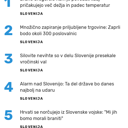
1
pričakujejo več dežja in padec temperatur
SLOVENIJA
2
Množično zapiranje priljubljene trgovine: Zaprli
bodo okoli 300 poslovalnic
SLOVENIJA
3
Silovite nevihte so v delu Slovenije presekale
vročinski val
SLOVENIJA
4
Alarm nad Slovenijo: Ta del države bo danes
najbolj na udaru
SLOVENIJA
5
Hrvati se norčujejo iz Slovenske vojske: "Mi jih
bomo morali braniti"
SLOVENIJA