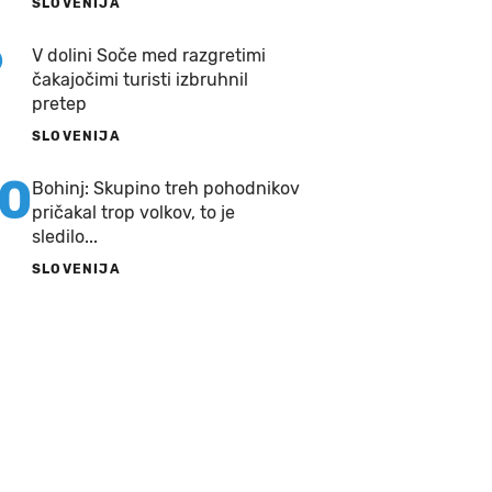
SLOVENIJA
9
V dolini Soče med razgretimi
čakajočimi turisti izbruhnil
pretep
SLOVENIJA
10
Bohinj: Skupino treh pohodnikov
pričakal trop volkov, to je
sledilo...
SLOVENIJA