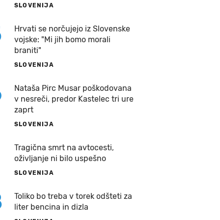
SLOVENIJA
5
Hrvati se norčujejo iz Slovenske
vojske: "Mi jih bomo morali
braniti"
SLOVENIJA
6
Nataša Pirc Musar poškodovana
v nesreči, predor Kastelec tri ure
zaprt
SLOVENIJA
7
Tragična smrt na avtocesti,
oživljanje ni bilo uspešno
SLOVENIJA
8
Toliko bo treba v torek odšteti za
liter bencina in dizla