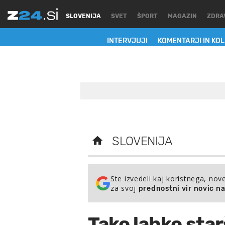
SLOVENIJA
SVET
ŠPORT
MAGAZIN
ZDRA
INTERVJUJI
KOMENTARJI IN KO
SLOVENIJA
Ste izvedeli kaj koristnega, nov
za svoj
prednostni vir novic n
Tako lahko star