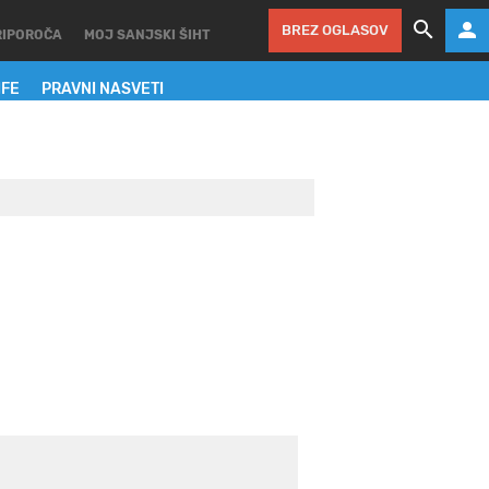
BREZ OGLASOV
RIPOROČA
MOJ SANJSKI ŠIHT
IFE
PRAVNI NASVETI