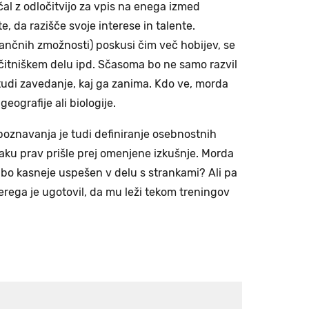
čal z odločitvijo za vpis na enega izmed
, da razišče svoje interese in talente.
nančnih zmožnosti) poskusi čim več hobijev, se
očitniškem delu ipd. Sčasoma bo ne samo razvil
di zavedanje, kaj ga zanima. Kdo ve, morda
geografije ali biologije.
znavanja je tudi definiranje osebnostnih
jaku prav prišle prej omenjene izkušnje. Morda
in bo kasneje uspešen v delu s strankami? Ali pa
erega je ugotovil, da mu leži tekom treningov