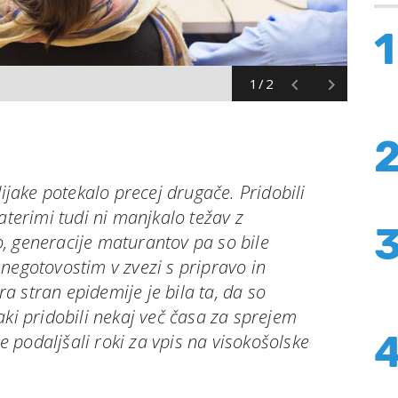
1
1/2
dijake potekalo precej drugače. Pridobili
aterimi tudi ni manjkalo težav z
, generacije maturantov pa so bile
negotovostim v zvezi s pripravo in
 stran epidemije je bila ta, da so
aki pridobili nekaj več časa za sprejem
se podaljšali roki za vpis na visokošolske