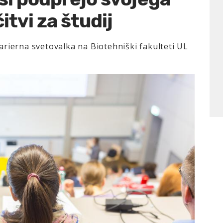
itvi za študij
arierna svetovalka na Biotehniški fakulteti UL