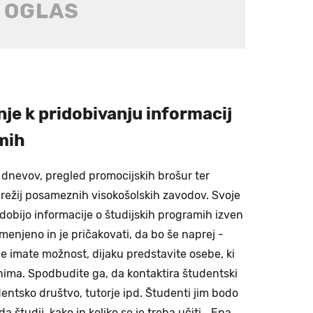
je k pridobivanju informacij
mih
 dnevov, pregled promocijskih brošur ter
mrežij posameznih visokošolskih zavodov. Svoje
dobijo informacije o študijskih programih izven
 omenjeno in je pričakovati, da bo še naprej -
 Če imate možnost, dijaku predstavite osebe, ki
anima. Spodbudite ga, da kontaktira študentski
entsko društvo, tutorje ipd. Študenti jim bodo
a študij, kako in koliko se je treba učiti… Ena