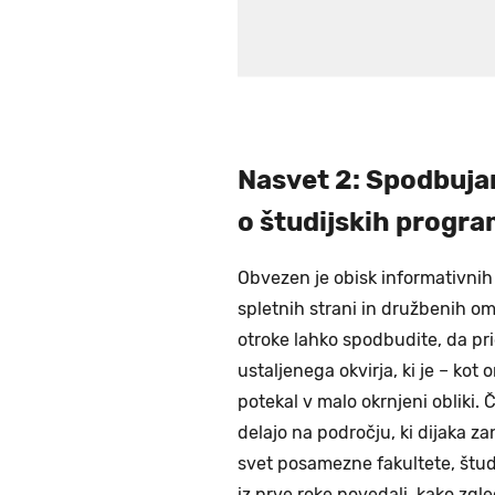
Nasvet 2: Spodbujan
o študijskih progra
Obvezen je obisk informativnih
spletnih strani in družbenih o
otroke lahko spodbudite, da pri
ustaljenega okvirja, ki je – kot
potekal v malo okrnjeni obliki.
delajo na področju, ki dijaka z
svet posamezne fakultete, štud
iz prve roke povedali, kako zgled