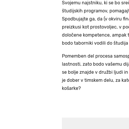
Svojemu najstniku, ki se bo sre
študijskih programov, pomagajte
Spodbujajte ga, da (v okviru fi
preizkusi kot prostovoljec, v p
določene kompetence, ampak tu
bodo taborniki vodili do študija 
Pomemben del procesa samospo
lastnosti, zato bodo vašemu di
se bolje znajde v družbi ljudi 
je dober v timskem delu, za kat
košarke?