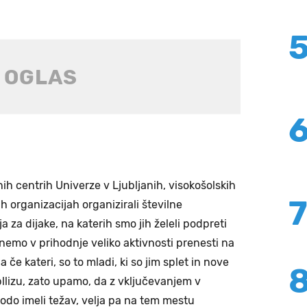
h centrih Univerze v Ljubljanih, visokošolskih
h organizacijah organizirali številne
 za dijake, na katerih smo jih želeli podpreti
tegnemo v prihodnje veliko aktivnosti prenesti na
 če kateri, so to mladi, ki so jim splet in nove
bllizu, zato upamo, da z vključevanjem v
bodo imeli težav, velja pa na tem mestu