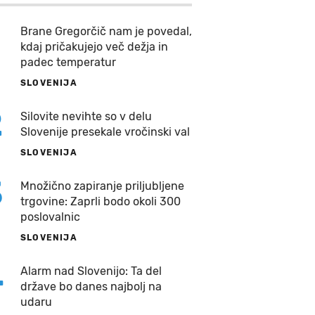
Brane Gregorčič nam je povedal,
kdaj pričakujejo več dežja in
padec temperatur
SLOVENIJA
2
Silovite nevihte so v delu
Slovenije presekale vročinski val
SLOVENIJA
3
Množično zapiranje priljubljene
trgovine: Zaprli bodo okoli 300
poslovalnic
SLOVENIJA
4
Alarm nad Slovenijo: Ta del
države bo danes najbolj na
udaru