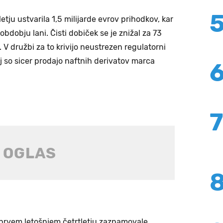
etju ustvarila 1,5 milijarde evrov prihodkov, kar
 obdobju lani. Čisti dobiček se je znižal za 73
 V družbi za to krivijo neustrezen regulatorni
j so sicer prodajo naftnih derivatov marca
 prvem letošnjem četrtletju zaznamovale