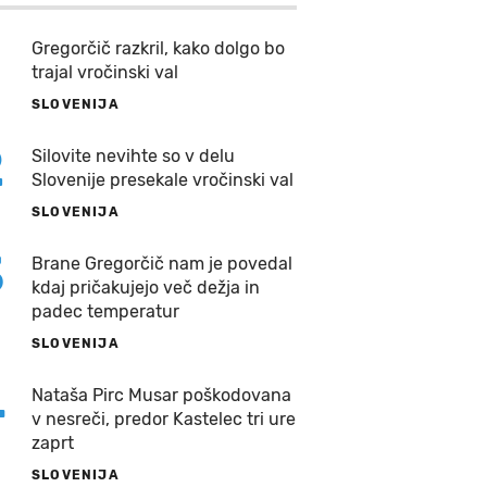
Gregorčič razkril, kako dolgo bo
trajal vročinski val
SLOVENIJA
2
Silovite nevihte so v delu
Slovenije presekale vročinski val
SLOVENIJA
3
Brane Gregorčič nam je povedal
kdaj pričakujejo več dežja in
padec temperatur
SLOVENIJA
4
Nataša Pirc Musar poškodovana
v nesreči, predor Kastelec tri ure
zaprt
SLOVENIJA