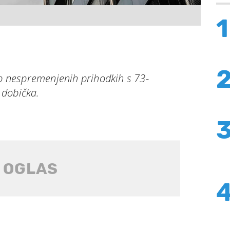
1
ob nespremenjenih prihodkih s 73-
 dobička.