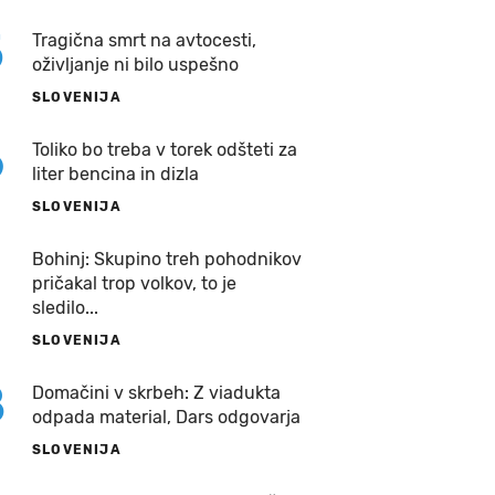
5
Tragična smrt na avtocesti,
oživljanje ni bilo uspešno
SLOVENIJA
6
Toliko bo treba v torek odšteti za
liter bencina in dizla
SLOVENIJA
7
Bohinj: Skupino treh pohodnikov
pričakal trop volkov, to je
sledilo...
SLOVENIJA
8
Domačini v skrbeh: Z viadukta
odpada material, Dars odgovarja
SLOVENIJA