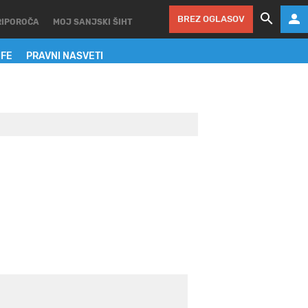
BREZ OGLASOV
RIPOROČA
MOJ SANJSKI ŠIHT
IFE
PRAVNI NASVETI