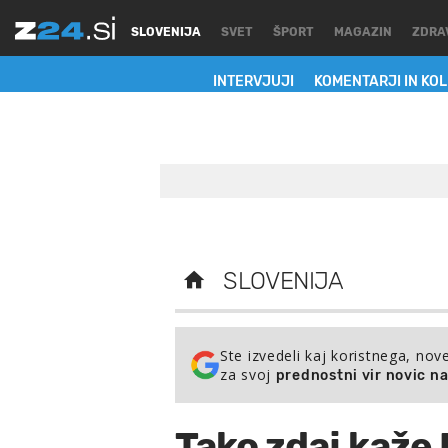
SLOVENIJA
SVET
ŠPORT
MAGAZIN
ZDRA
INTERVJUJI
KOMENTARJI IN KO
SLOVENIJA
Ste izvedeli kaj koristnega, nov
za svoj
prednostni vir novic n
Tako zdaj kaže 