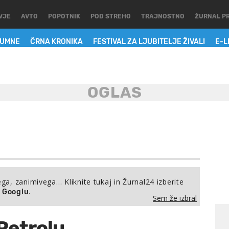
VJE
AVTO
POPOTNIK
POD STREHO
TRAJNOSTNO
ŽURNAL P
LUMNE
ČRNA KRONIKA
FESTIVAL ZA LJUBITELJE ŽIVALI
E-L
ega, zanimivega… Kliknite tukaj in Žurnal24 izberite
.
a Googlu
Sem že izbral
Petrolu