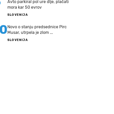
9
Avto parkiral pol ure dlje, plačati
mora kar 50 evrov
SLOVENIJA
10
Novo o stanju predsednice Pirc
Musar, utrpela je zlom ...
SLOVENIJA