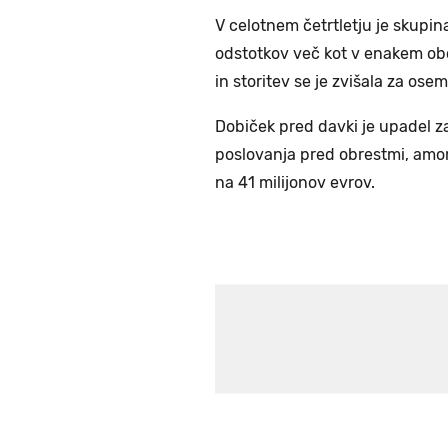
V celotnem četrtletju je skupina
odstotkov več kot v enakem ob
in storitev se je zvišala za ose
Dobiček pred davki je upadel za
poslovanja pred obrestmi, amor
na 41 milijonov evrov.