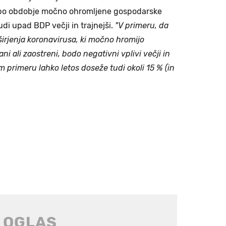
 bo obdobje močno ohromljene gospodarske
tudi upad BDP večji in trajnejši.
"V primeru, da
širjenja koronavirusa, ki močno hromijo
i ali zaostreni, bodo negativni vplivi večji in
 primeru lahko letos doseže tudi okoli 15 % (in