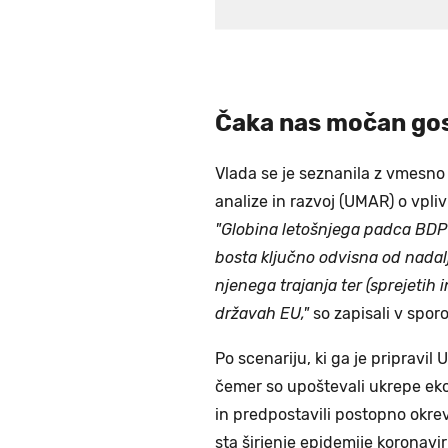
Čaka nas močan go
Vlada se je seznanila z vmes
analize in razvoj (UMAR) o vpl
"Globina letošnjega padca BDP 
bosta ključno odvisna od nadal
njenega trajanja ter (sprejetih 
državah EU,"
so zapisali v sporo
Po scenariju, ki ga je pripravil
čemer so upoštevali ukrepe eko
in predpostavili postopno okrev
sta širjenje epidemije koronavi