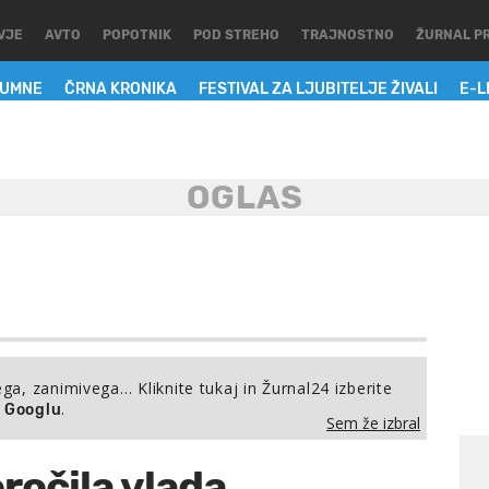
VJE
AVTO
POPOTNIK
POD STREHO
TRAJNOSTNO
ŽURNAL P
LUMNE
ČRNA KRONIKA
FESTIVAL ZA LJUBITELJE ŽIVALI
E-L
ega, zanimivega… Kliknite tukaj in Žurnal24 izberite
.
a Googlu
Sem že izbral
oročila vlada