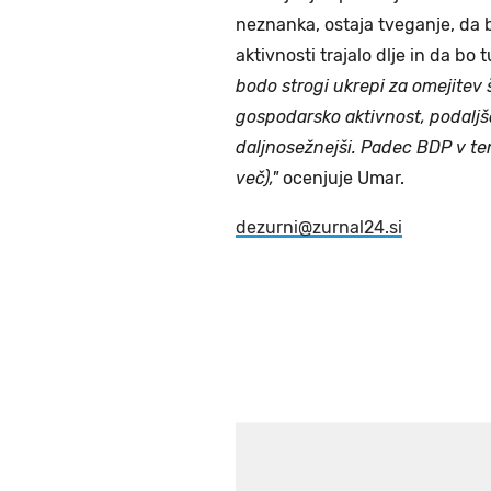
neznanka, ostaja tveganje, da
aktivnosti trajalo dlje in da bo 
bodo strogi ukrepi za omejitev 
gospodarsko aktivnost, podaljšan
daljnosežnejši. Padec BDP v tem
več),"
ocenjuje Umar.
dezurni@zurnal24.si