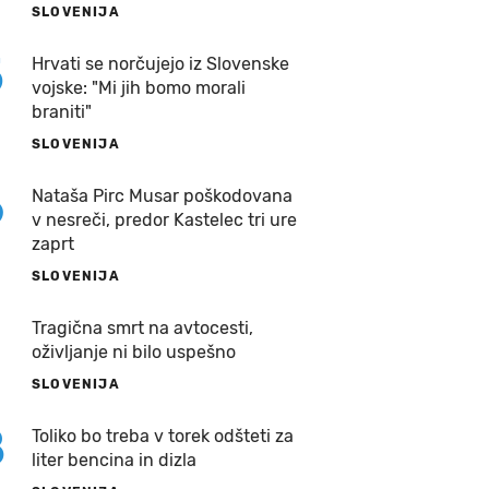
SLOVENIJA
5
Hrvati se norčujejo iz Slovenske
vojske: "Mi jih bomo morali
braniti"
SLOVENIJA
6
Nataša Pirc Musar poškodovana
v nesreči, predor Kastelec tri ure
zaprt
SLOVENIJA
7
Tragična smrt na avtocesti,
oživljanje ni bilo uspešno
SLOVENIJA
8
Toliko bo treba v torek odšteti za
liter bencina in dizla