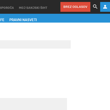
BREZ OGLASOV
RIPOROČA
MOJ SANJSKI ŠIHT
IFE
PRAVNI NASVETI