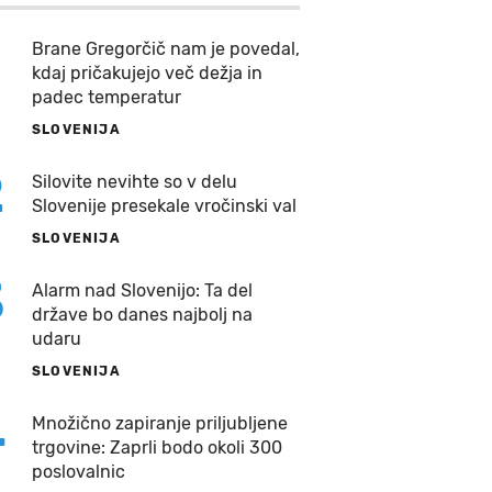
Brane Gregorčič nam je povedal,
kdaj pričakujejo več dežja in
padec temperatur
SLOVENIJA
2
Silovite nevihte so v delu
Slovenije presekale vročinski val
SLOVENIJA
3
Alarm nad Slovenijo: Ta del
države bo danes najbolj na
udaru
SLOVENIJA
4
Množično zapiranje priljubljene
trgovine: Zaprli bodo okoli 300
poslovalnic