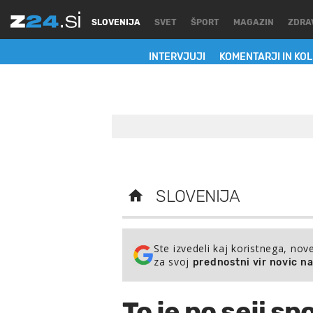
SLOVENIJA
SVET
ŠPORT
MAGAZIN
ZDRA
INTERVJUJI
KOMENTARJI IN KO
SLOVENIJA
Ste izvedeli kaj koristnega, nov
za svoj
prednostni vir novic n
To je po seji sp