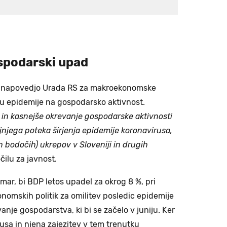
spodarski upad
no napovedjo Urada RS za makroekonomske
ivu epidemije na gospodarsko aktivnost.
in kasnejše okrevanje gospodarske aktivnosti
jnjega poteka širjenja epidemije koronavirusa,
in bodočih) ukrepov v Sloveniji in drugih
čilu za javnost.
 Umar, bi BDP letos upadel za okrog 8 %, pri
nomskih politik za omilitev posledic epidemije
anje gospodarstva, ki bi se začelo v juniju. Ker
rusa in njena zajezitev v tem trenutku