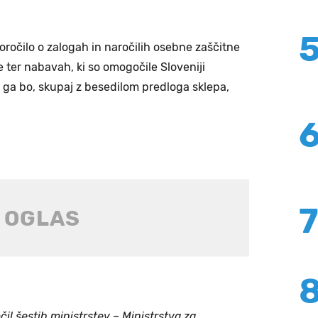
oročilo o zalogah in naročilih osebne zaščitne
 ter nabavah, ki so omogočile Sloveniji
 ga bo, skupaj z besedilom predloga sklepa,
il šestih ministrstev – Ministrstva za