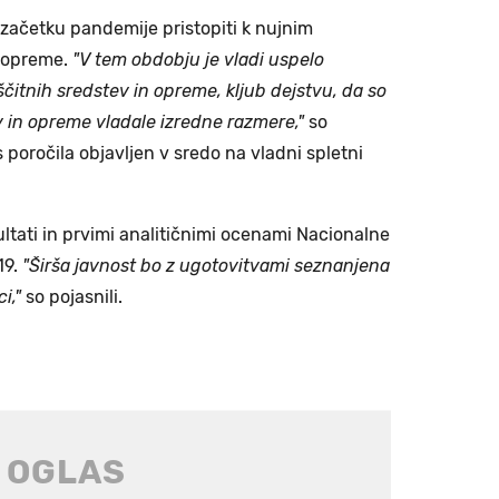
b začetku pandemije pristopiti k nujnim
n opreme.
"V tem obdobju je vladi uspelo
ščitnih sredstev in opreme, kljub dejstvu, da so
 in opreme vladale izredne razmere,"
so
is poročila objavljen v sredo na vladni spletni
zultati in prvimi analitičnimi ocenami Nacionalne
19.
"Širša javnost bo z ugotovitvami seznanjena
i,"
so pojasnili.