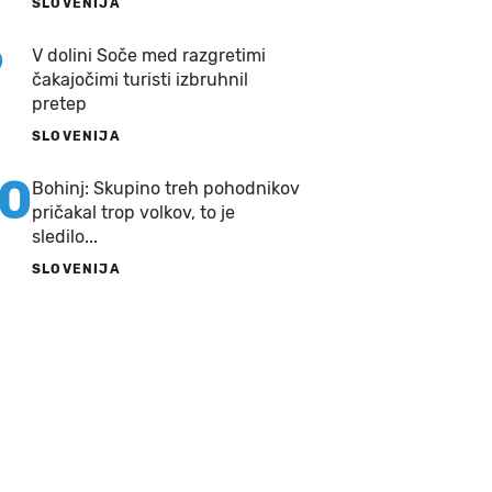
SLOVENIJA
9
V dolini Soče med razgretimi
čakajočimi turisti izbruhnil
pretep
SLOVENIJA
10
Bohinj: Skupino treh pohodnikov
pričakal trop volkov, to je
sledilo...
SLOVENIJA