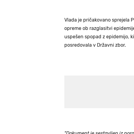
Vlada je pričakovano sprejela P
opreme ob razglasitvi epidemije
uspešen spopad z epidemijo, ki
posredovala v Državni zbor.
"Dokument je sestavljen iz poroč