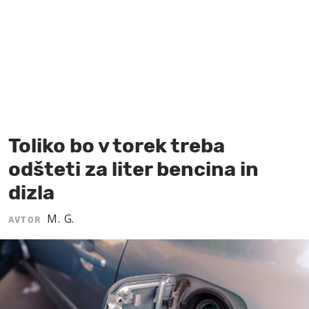
MOJ SANJ
Toliko bo v torek treba
odšteti za liter bencina in
dizla
M. G.
AVTOR