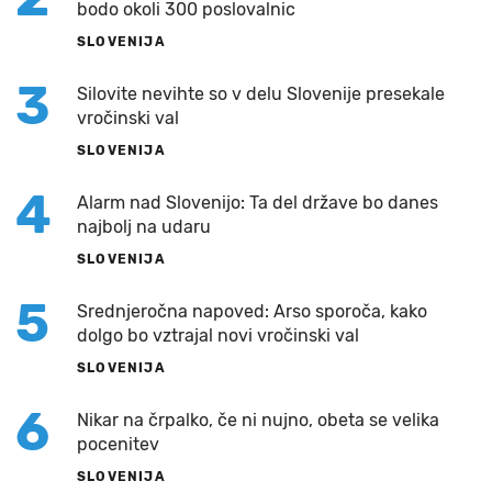
bodo okoli 300 poslovalnic
SLOVENIJA
3
Silovite nevihte so v delu Slovenije presekale
vročinski val
SLOVENIJA
4
Alarm nad Slovenijo: Ta del države bo danes
najbolj na udaru
SLOVENIJA
5
Srednjeročna napoved: Arso sporoča, kako
dolgo bo vztrajal novi vročinski val
SLOVENIJA
6
Nikar na črpalko, če ni nujno, obeta se velika
pocenitev
SLOVENIJA