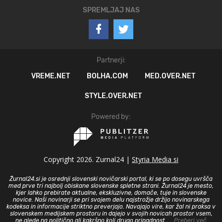
SPREMLJAJ NAS
Partnerji:
VREME.NET
BOLHA.COM
MED.OVER.NET
STYLE.OVER.NET
Powered by:
Copyright 2026. Zurnal24 |
Styria Media si
Žurnal24.si je osrednji slovenski novičarski portal, ki se po dosegu uvršča
med prve tri najbolj obiskane slovenske spletne strani. Žurnal24 je mesto,
kjer lahko prebirate aktualne, ekskluzivne, domače, tuje in slovenske
novice. Naši novinarji se pri svojem delu najstrožje držijo novinarskega
kodeksa in informacije striktno preverjajo. Navajajo vire, kar žal ni praksa v
slovenskem medijskem prostoru in dajejo v svojih novicah prostor vsem,
ne glede na politično ali kakršno koli drugo pripadnost.
... Preberi več