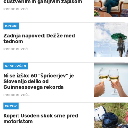
čustvenim in ganljivim zapisom
PREBERI VEČ…
VREME
Zadnja napoved: Dež že med
tednom
PREBERI VEČ…
NI SE IZŠLO
Ni se izšlo: 60 "špricerjev" je
Slovenijo delilo od
Guinnessovega rekorda
PREBERI VEČ…
KOPER
Koper: Usoden skok srne pred
motoristom