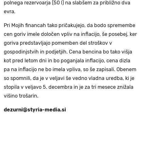
polnega rezervoarja (50 l) na slabšem za približno dva
evra.
Pri Mojih financah tako pričakujejo, da bodo spremembe
cen goriv imele določen vpliv na inflacijo, še posebej, ker
goriva predstavljajo pomemben del stroškov v
gospodinjstvih in podjetjih. Cena bencina bo tako višja
kot pred letom dni in bo poganjala inflacijo, cena dizla
pa na inflacijo ne bo imela vpliva, so še zapisali. Obenem
so spomnili, da je v veljavi še vedno vladna uredba, ki je
stopila v veljavo 5. decembra in je za tri mesece znižala
višino trošarin.
dezurni@styria-media.si