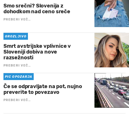
Smo srečni? Slovenija z
dohodkom nad ceno sreče
PREBERI VEČ…
GROZLJIVO
Smrt avstrijske vplivnice v
Sloveniji dobiva nove
razsežnosti
PREBERI VEČ…
PIC OPOZARJA
Če se odpravljate na pot, nujno
preverite to povezavo
PREBERI VEČ…