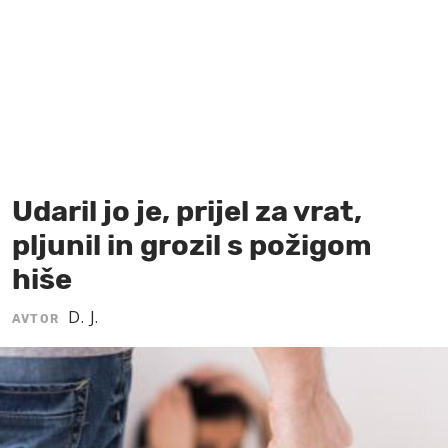
MOJ SANJ
Udaril jo je, prijel za vrat,
pljunil in grozil s požigom
hiše
D. J.
AVTOR