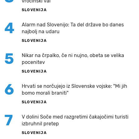
vročinski val
SLOVENIJA
4
Alarm nad Slovenijo: Ta del države bo danes
najbolj na udaru
SLOVENIJA
5
Nikar na črpalko, če ni nujno, obeta se velika
pocenitev
SLOVENIJA
6
Hrvati se norčujejo iz Slovenske vojske: "Mi jih
bomo morali braniti"
SLOVENIJA
7
V dolini Soče med razgretimi čakajočimi turisti
izbruhnil pretep
SLOVENIJA