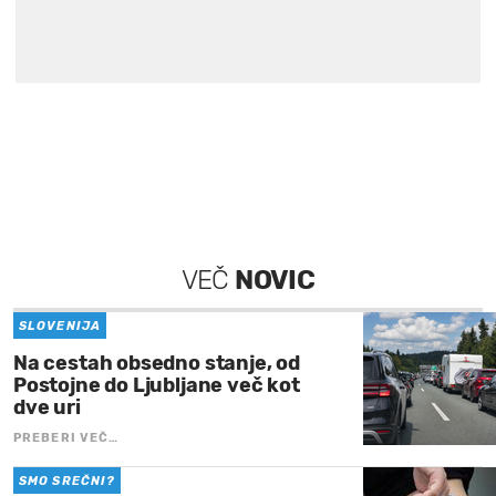
VEČ
NOVIC
SLOVENIJA
Na cestah obsedno stanje, od
Postojne do Ljubljane več kot
dve uri
PREBERI VEČ…
SMO SREČNI?