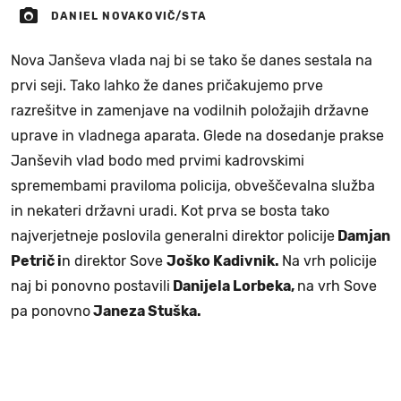
DANIEL NOVAKOVIČ/STA
Nova Janševa vlada naj bi se tako še danes sestala na
prvi seji. Tako lahko že danes pričakujemo prve
razrešitve in zamenjave na vodilnih položajih državne
uprave in vladnega aparata. Glede na dosedanje prakse
Janševih vlad bodo med prvimi kadrovskimi
spremembami praviloma policija, obveščevalna služba
in nekateri državni uradi. Kot prva se bosta tako
najverjetneje poslovila generalni direktor policije
Damjan
Petrič i
n direktor Sove
Joško Kadivnik.
Na vrh policije
naj bi ponovno postavili
Danijela Lorbeka,
na vrh Sove
pa ponovno
Janeza Stuška.