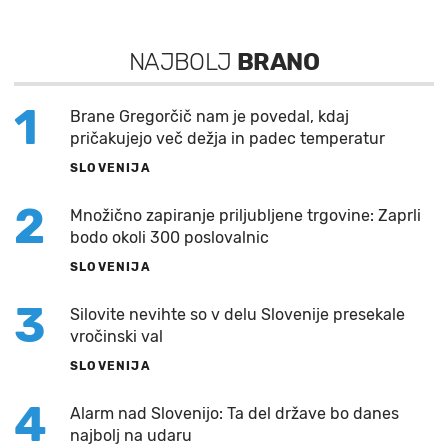
NAJBOLJ
BRANO
1
Brane Gregorčič nam je povedal, kdaj
pričakujejo več dežja in padec temperatur
SLOVENIJA
2
Množično zapiranje priljubljene trgovine: Zaprli
bodo okoli 300 poslovalnic
SLOVENIJA
3
Silovite nevihte so v delu Slovenije presekale
vročinski val
SLOVENIJA
4
Alarm nad Slovenijo: Ta del države bo danes
najbolj na udaru