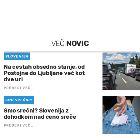
VEČ
NOVIC
SLOVENIJA
Na cestah obsedno stanje, od
Postojne do Ljubljane več kot
dve uri
PREBERI VEČ…
SMO SREČNI?
Smo srečni? Slovenija z
dohodkom nad ceno sreče
PREBERI VEČ…