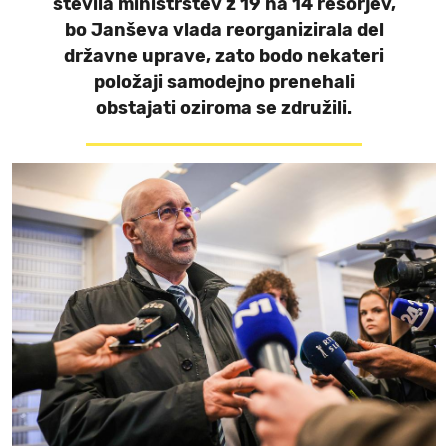
števila ministrstev z 19 na 14 resorjev,
bo Janševa vlada reorganizirala del
državne uprave, zato bodo nekateri
položaji samodejno prenehali
obstajati oziroma se združili.