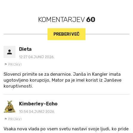
KOMENTARJEV
60
PREBERI VEČ
Dieta
12:27 04.JUNIJ 2026.
PRIJAVI
Slovenci primite se za denarnice. Janša in Kangler imata
ugotovljeno korupcijo, Mator pa je imel korist iz Janševe
koruptivnosti.
Kimberley-Echo
10:54 04.JUNIJ 2026.
PRIJAVI
Vsaka nova vlada po vsem svetu nastavi svoje ljudi, ko pride