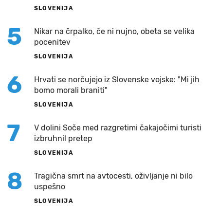
SLOVENIJA
5
Nikar na črpalko, če ni nujno, obeta se velika
pocenitev
SLOVENIJA
6
Hrvati se norčujejo iz Slovenske vojske: "Mi jih
bomo morali braniti"
SLOVENIJA
7
V dolini Soče med razgretimi čakajočimi turisti
izbruhnil pretep
SLOVENIJA
8
Tragična smrt na avtocesti, oživljanje ni bilo
uspešno
SLOVENIJA