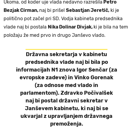
Ukoma, od koder uje vlada nedavno razrešila
Petro
Bezjak Cirman,
naj bi prišel
Sebastjan Jeretič,
ki je
politično pot začel pri SD. Vodja kabineta predsednika
vlade naj bi postala
Nika Dolinar Divjak,
ki je bila na tem
položaju že med prvo in drugo Janševo vlado.
Državna sekretarja v kabinetu
predsednika vlade naj bi bila po
informacijah N1 znova
Igor Senčar
(za
evropske zadeve) in
Vinko Gorenak
(za odnose med vlado in
parlamentom). Zdravko Počivalšek
naj bi postal državni sekretar v
Janševem kabinetu, ki naj bi se
ukvarjal z upravljanjem državnega
premoženja.