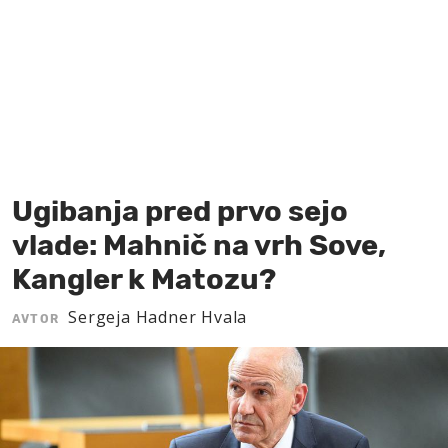
MOJ SANJ
Ugibanja pred prvo sejo
vlade: Mahnič na vrh Sove,
Kangler k Matozu?
Sergeja Hadner Hvala
AVTOR