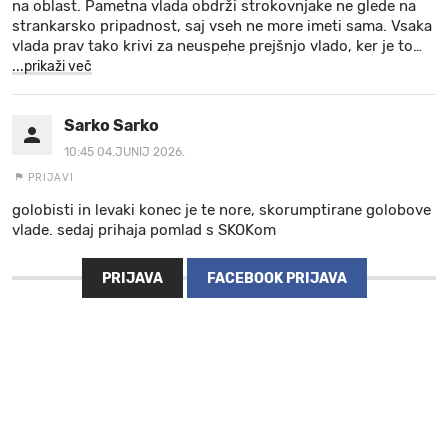
na oblast. Pametna vlada obdrži strokovnjake ne glede na
strankarsko pripadnost, saj vseh ne more imeti sama. Vsaka
vlada prav tako krivi za neuspehe prejšnjo vlado, ker je to
…
...prikaži več
Sarko Sarko
10:45 04.JUNIJ 2026.
PRIJAVI
golobisti in levaki konec je te nore, skorumptirane golobove
vlade. sedaj prihaja pomlad s SKOKom
PRIJAVA
FACEBOOK PRIJAVA