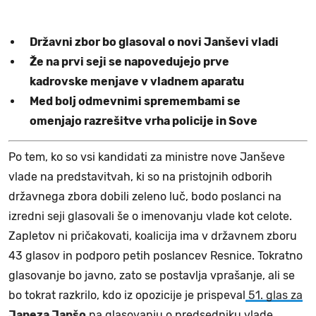
Državni zbor bo glasoval o novi Janševi vladi
Že na prvi seji se napovedujejo prve
kadrovske menjave v vladnem aparatu
Med bolj odmevnimi spremembami se
omenjajo razrešitve vrha policije in Sove
Po tem, ko so vsi kandidati za ministre nove Janševe
vlade na predstavitvah, ki so na pristojnih odborih
državnega zbora dobili zeleno luč, bodo poslanci na
izredni seji glasovali še o imenovanju vlade kot celote.
Zapletov ni pričakovati, koalicija ima v državnem zboru
43 glasov in podporo petih poslancev Resnice. Tokratno
glasovanje bo javno, zato se postavlja vprašanje, ali se
bo tokrat razkrilo, kdo iz opozicije je prispeval
51. glas za
Janeza Janšo
na glasovanju o predsedniku vlade.