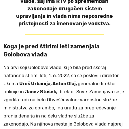
vlade, saj ima RTV po spremembah
zakonodaje drugačen sistem
upravljanja in vlada nima neposredne
pristojnosti za imenovanje vodstva.
Koga je pred štirimi leti zamenjala
Golobova vlada
Na prvi seji Golobove vlade, ki je bila pred skoraj
natančno štirimi leti, 1. 6. 2022, so se poslovili direktor
Ukoma
Uroš Urbanija, Anton Olaj,
generalni direktor
policije in
Janez Stušek,
direktor Sove. Zamenjava se je
zgodila tudi na čelu Obveščevalno-varnostne službe
ministrstva za obrambo, na uradu za preprečevanje
pranja denarja in na čelu vladne službe za
zakonodajo. Na njihova mesta je Golobova vlada najprej