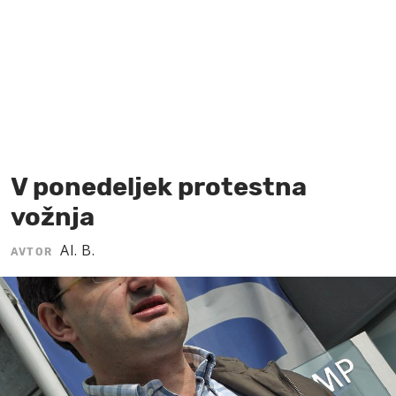
MOJ SANJ
V ponedeljek protestna
vožnja
Al. B.
AVTOR