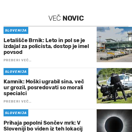
VEČ
NOVIC
SLOVENIJA
Letališče Brnik: Leto in pol se je
izdajal za policista, dostop je imel
povsod
PREBERI VEČ…
SLOVENIJA
Kamnik: Moški ugrabil sina, več
ur grozil, posredovati so morali
specialci
PREBERI VEČ…
SLOVENIJA
Prihaja popolni Sončev mrk: V
Sloveniji bo viden iz teh lokacij