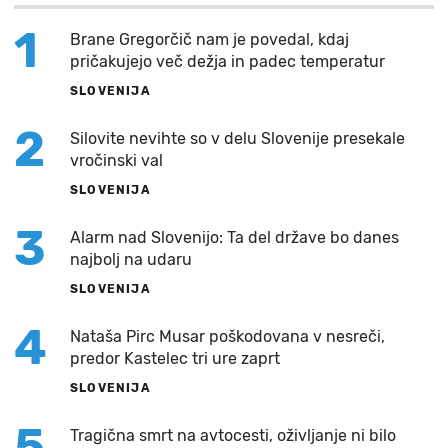
1
Brane Gregorčič nam je povedal, kdaj
pričakujejo več dežja in padec temperatur
SLOVENIJA
2
Silovite nevihte so v delu Slovenije presekale
vročinski val
SLOVENIJA
3
Alarm nad Slovenijo: Ta del države bo danes
najbolj na udaru
SLOVENIJA
4
Nataša Pirc Musar poškodovana v nesreči,
predor Kastelec tri ure zaprt
SLOVENIJA
5
Tragična smrt na avtocesti, oživljanje ni bilo