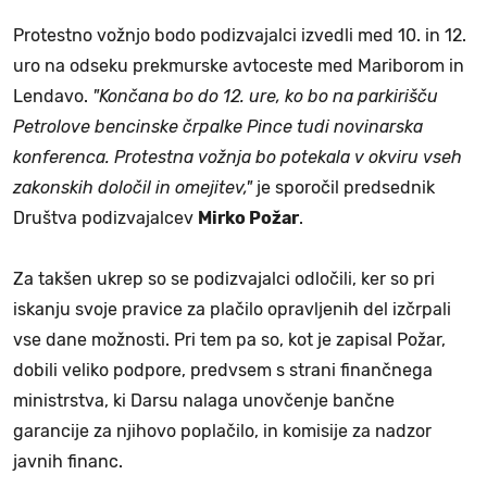
Protestno vožnjo bodo podizvajalci izvedli med 10. in 12.
uro na odseku prekmurske avtoceste med Mariborom in
Lendavo.
"Končana bo do 12. ure, ko bo na parkirišču
Petrolove bencinske črpalke Pince tudi novinarska
konferenca. Protestna vožnja bo potekala v okviru vseh
zakonskih določil in omejitev,"
je sporočil predsednik
Društva podizvajalcev
Mirko Požar
.
Za takšen ukrep so se podizvajalci odločili, ker so pri
iskanju svoje pravice za plačilo opravljenih del izčrpali
vse dane možnosti. Pri tem pa so, kot je zapisal Požar,
dobili veliko podpore, predvsem s strani finančnega
ministrstva, ki Darsu nalaga unovčenje bančne
garancije za njihovo poplačilo, in komisije za nadzor
javnih financ.