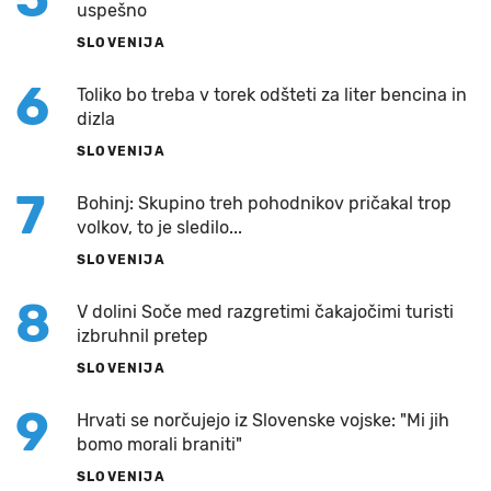
uspešno
SLOVENIJA
6
Toliko bo treba v torek odšteti za liter bencina in
dizla
SLOVENIJA
7
Bohinj: Skupino treh pohodnikov pričakal trop
volkov, to je sledilo...
SLOVENIJA
8
V dolini Soče med razgretimi čakajočimi turisti
izbruhnil pretep
SLOVENIJA
9
Hrvati se norčujejo iz Slovenske vojske: "Mi jih
bomo morali braniti"
SLOVENIJA