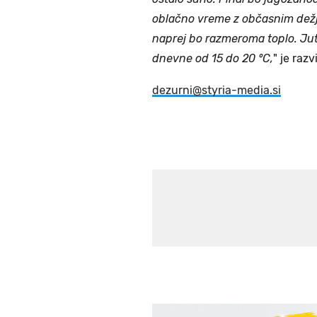
oblačno vreme z občasnim dežj
naprej bo razmeroma toplo. Jut
dnevne od 15 do 20 °C,
" je raz
dezurni@styria-media.si