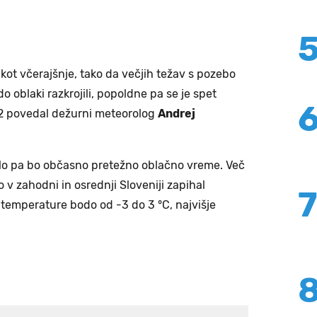
o kot včerajšnje, tako da večjih težav s pozebo
o oblaki razkrojili, popoldne pa se je spet
202 povedal dežurni meteorolog
Andrej
edilo pa bo občasno pretežno oblačno vreme. Več
 v zahodni in osrednji Sloveniji zapihal
 temperature bodo od -3 do 3 °C, najvišje