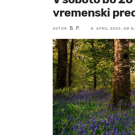
vremenski pre
B. P.
AVTOR
8. APRIL 2025, OB 8