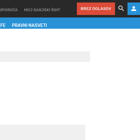
BREZ OGLASOV
RIPOROČA
MOJ SANJSKI ŠIHT
IFE
PRAVNI NASVETI