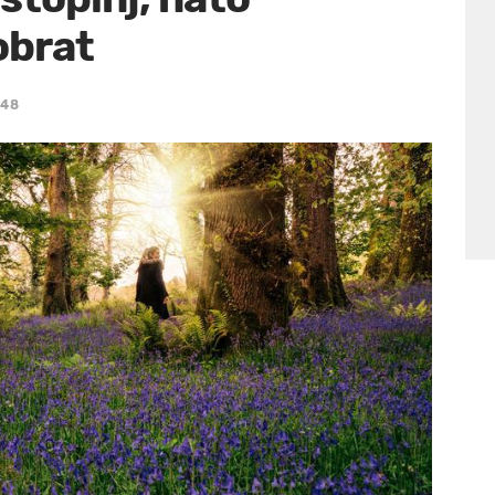
obrat
:48