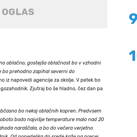
no oblačno, gostejša oblačnost bo v vzhodni
ije bo prehodno zapihal severni do
dno iz napovedi agencije za okolje. V petek bo
gozahodnik. Zjutraj bo še hladno, čez dan pa
 občasno bo nekaj oblačnih kopren. Predvsem
soboto bodo najvišje temperature malo nad 20
zahoda naraščala, a bo do večera verjetno
dnik. Od ponedeljka do srede kaže na precej