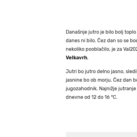
Današnje jutro je bilo bolj topl
danes ni bilo. Čez dan so se bod
nekoliko pooblačilo, je za Val
Velkavrh
.
Jutri bo jutro delno jasno, sl
jasnine bo ob morju. Čez dan bo
jugozahodnik. Najnižje jutranje
dnevne od 12 do 16 °C.