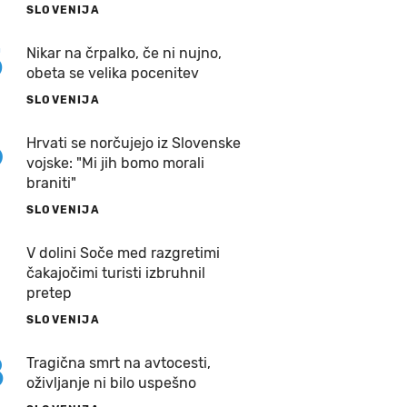
SLOVENIJA
5
Nikar na črpalko, če ni nujno,
obeta se velika pocenitev
SLOVENIJA
6
Hrvati se norčujejo iz Slovenske
vojske: "Mi jih bomo morali
braniti"
SLOVENIJA
7
V dolini Soče med razgretimi
čakajočimi turisti izbruhnil
pretep
SLOVENIJA
8
Tragična smrt na avtocesti,
oživljanje ni bilo uspešno