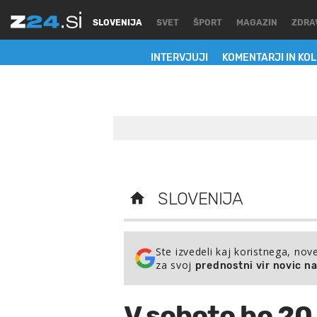
SLOVENIJA
SVET
ŠPORT
MAGAZIN
ZDRA
INTERVJUJI
KOMENTARJI IN KO
SLOVENIJA
Ste izvedeli kaj koristnega, nov
za svoj
prednostni vir novic n
V soboto bo 20 