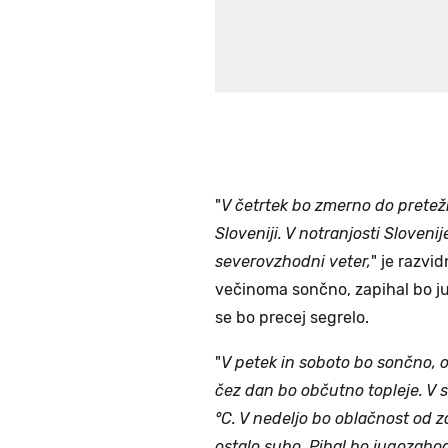
"
V četrtek bo zmerno do pretež
Sloveniji. V notranjosti Sloven
severovzhodni veter,
" je razvi
večinoma sončno, zapihal bo ju
se bo precej segrelo.
"
V petek in soboto bo sončno,
čez dan bo občutno topleje. V 
°C. V nedeljo bo oblačnost od 
ostalo suho. Pihal bo jugozaho