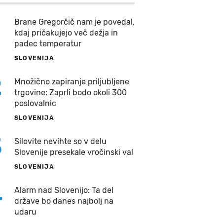
Brane Gregorčič nam je povedal,
kdaj pričakujejo več dežja in
padec temperatur
SLOVENIJA
2
Množično zapiranje priljubljene
trgovine: Zaprli bodo okoli 300
poslovalnic
SLOVENIJA
3
Silovite nevihte so v delu
Slovenije presekale vročinski val
SLOVENIJA
4
Alarm nad Slovenijo: Ta del
države bo danes najbolj na
udaru