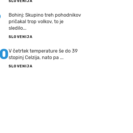
SLOVENIJA
9
Bohinj: Skupino treh pohodnikov
pričakal trop volkov, to je
sledilo...
SLOVENIJA
10
V četrtek temperature še do 39
stopinj Celzija, nato pa ...
SLOVENIJA