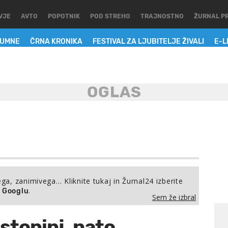
VJE
AVTO
POPOTNIK
POD STREHO
TRAJNOSTNO
ŽURNAL P
LUMNE
ČRNA KRONIKA
FESTIVAL ZA LJUBITELJE ŽIVALI
E-L
ega, zanimivega… Kliknite tukaj in Žurnal24 izberite
.
a Googlu
Sem že izbral
stopinj, nato