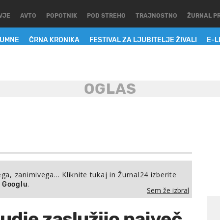
VJE
AVTO
POPOTNIK
POD STREHO
TRAJNOSTNO
ŽURNAL P
LUMNE
ČRNA KRONIKA
FESTIVAL ZA LJUBITELJE ŽIVALI
E-L
ega, zanimivega… Kliknite tukaj in Žurnal24 izberite
.
a Googlu
Sem že izbral
judje zaslužijo največ