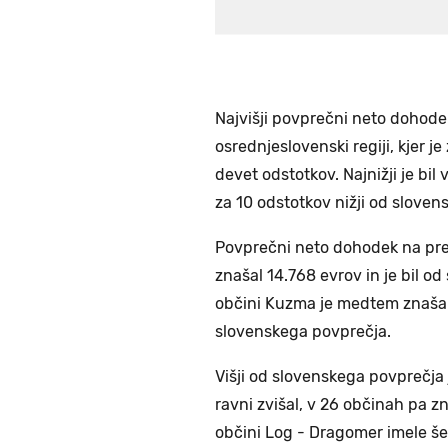
Najvišji povprečni neto dohodek
osrednjeslovenski regiji, kjer je
devet odstotkov. Najnižji je bil 
za 10 odstotkov nižji od sloven
Povprečni neto dohodek na preb
znašal 14.768 evrov in je bil od
občini Kuzma je medtem znašal 7
slovenskega povprečja.
Višji od slovenskega povprečja j
ravni zvišal, v 26 občinah pa z
občini Log - Dragomer imele še 