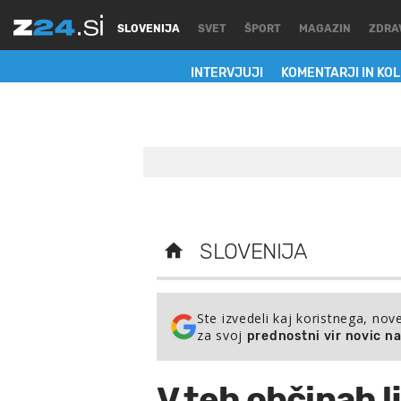
SLOVENIJA
SVET
ŠPORT
MAGAZIN
ZDRA
INTERVJUJI
KOMENTARJI IN KO
SLOVENIJA
Ste izvedeli kaj koristnega, nov
za svoj
prednostni vir novic n
V teh občinah l