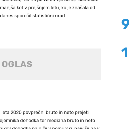
 manjša kot v prejšnjem letu, ko je znašala od
 danes sporočil statistični urad.
li leta 2020 povprečni bruto in neto prejeti
rejemnika dohodka ter mediana bruto in neto
ikov dohodka najnižji v pomurski, najvišji pa v