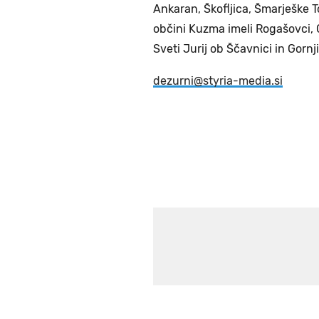
Ankaran, Škofljica, Šmarješke T
občini Kuzma imeli Rogašovci, 
Sveti Jurij ob Ščavnici in Gornji
dezurni@styria-media.si