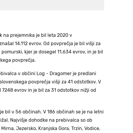
 na prejemnika je bil leta 2020 v
 znašal 14.112 evrov. Od povprečja je bil višji za
v pomurski, kjer je dosegel 11.634 evrov, in je bil
skega povprečja.
ivalca v občini Log - Dragomer je predlani
 slovenskega povprečja višji za 41 odstotkov. V
248 evrov in je bil za 31 odstotkov nižji od
e bil v 56 občinah. V 186 občinah se je na letni
nižal. Najvišje dohodke na prebivalca so ob
Mirna, Jezersko, Kranjska Gora, Trzin, Vodice,