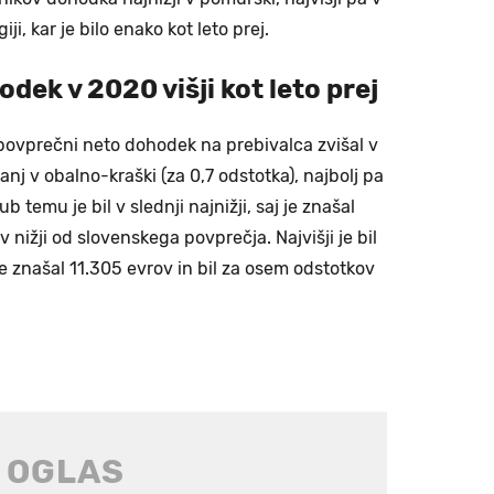
ji, kar je bilo enako kot leto prej.
dek v 2020 višji kot leto prej
 povprečni neto dohodek na prebivalca zvišal v
anj v obalno-kraški (za 0,7 odstotka), najbolj pa
b temu je bil v slednji najnižji, saj je znašal
v nižji od slovenskega povprečja. Najvišji je bil
 je znašal 11.305 evrov in bil za osem odstotkov