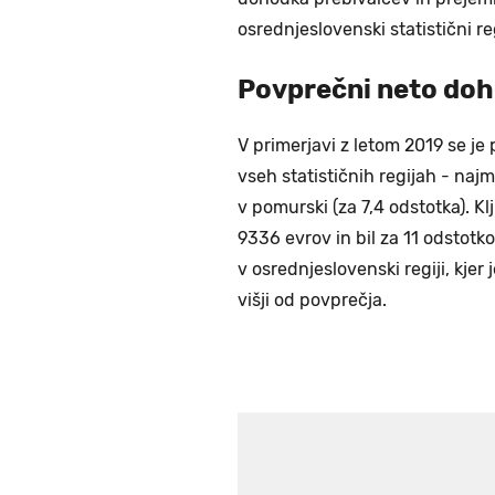
osrednjeslovenski statistični regi
Povprečni neto doho
V primerjavi z letom 2019 se je
vseh statističnih regijah - najm
v pomurski (za 7,4 odstotka). Klju
9336 evrov in bil za 11 odstotko
v osrednjeslovenski regiji, kjer
višji od povprečja.