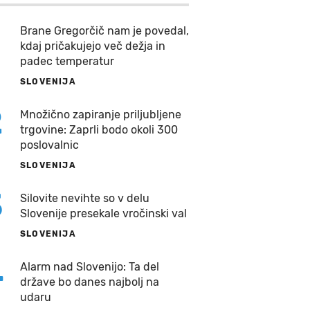
Brane Gregorčič nam je povedal,
kdaj pričakujejo več dežja in
padec temperatur
SLOVENIJA
2
Množično zapiranje priljubljene
trgovine: Zaprli bodo okoli 300
poslovalnic
SLOVENIJA
3
Silovite nevihte so v delu
Slovenije presekale vročinski val
SLOVENIJA
4
Alarm nad Slovenijo: Ta del
države bo danes najbolj na
udaru