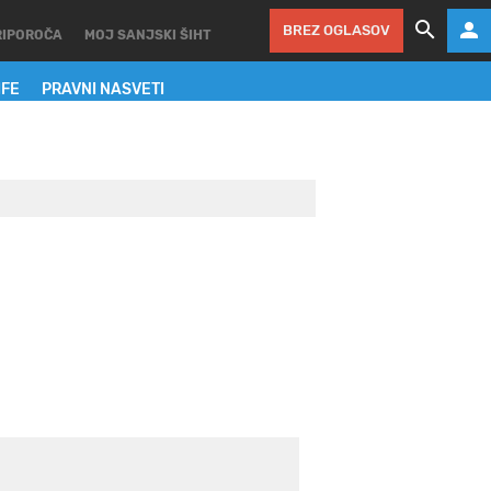
BREZ OGLASOV
RIPOROČA
MOJ SANJSKI ŠIHT
IFE
PRAVNI NASVETI