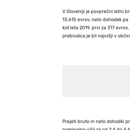
V Sloveniji je povprečni letni 
13.615 evrov, neto dohodek pa 1
kot leta 2019, prvi za 317 evro
prebivalca je bil najvišji v obč
Prejeti bruto in neto dohodki pr
nominalno višji za od 2,4 do 4,6