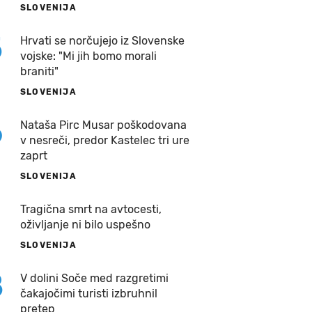
SLOVENIJA
5
Hrvati se norčujejo iz Slovenske
vojske: "Mi jih bomo morali
braniti"
SLOVENIJA
6
Nataša Pirc Musar poškodovana
v nesreči, predor Kastelec tri ure
zaprt
SLOVENIJA
7
Tragična smrt na avtocesti,
oživljanje ni bilo uspešno
SLOVENIJA
8
V dolini Soče med razgretimi
čakajočimi turisti izbruhnil
pretep