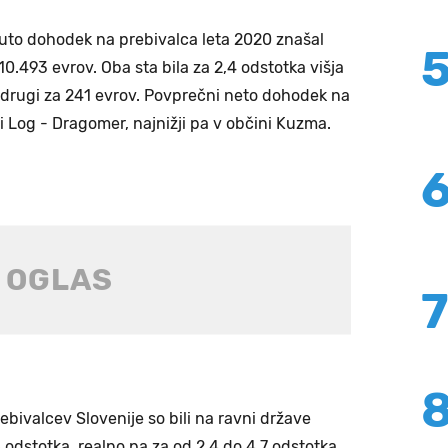
bruto dohodek na prebivalca leta 2020 znašal
0.493 evrov. Oba sta bila za 2,4 odstotka višja
v, drugi za 241 evrov. Povprečni neto dohodek na
ini Log - Dragomer, najnižji pa v občini Kuzma.
ebivalcev Slovenije so bili na ravni države
 odstotka, realno pa za od 2,4 do 4,7 odstotka.