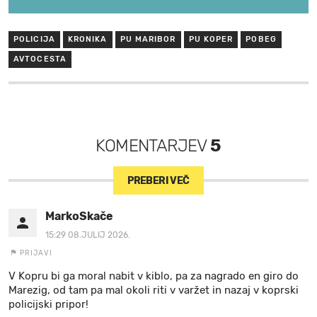
POLICIJA
KRONIKA
PU MARIBOR
PU KOPER
POBEG
AVTOCESTA
KOMENTARJEV
5
PREBERI VEČ
MarkoSkače
15:29 08.JULIJ 2026.
PRIJAVI
V Kopru bi ga moral nabit v kiblo, pa za nagrado en giro do
Marezig, od tam pa mal okoli riti v varžet in nazaj v koprski
policijski pripor!