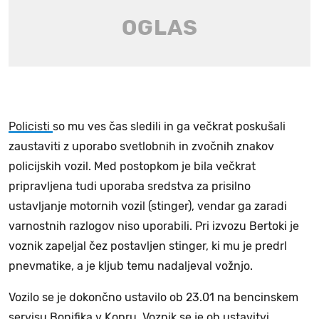
Policisti
so mu ves čas sledili in ga večkrat poskušali
zaustaviti z uporabo svetlobnih in zvočnih znakov
policijskih vozil. Med postopkom je bila večkrat
pripravljena tudi uporaba sredstva za prisilno
ustavljanje motornih vozil (stinger), vendar ga zaradi
varnostnih razlogov niso uporabili. Pri izvozu Bertoki je
voznik zapeljal čez postavljen stinger, ki mu je predrl
pnevmatike, a je kljub temu nadaljeval vožnjo.
Vozilo se je dokončno ustavilo ob 23.01 na bencinskem
servisu Bonifika v Kopru. Voznik se je ob ustavitvi