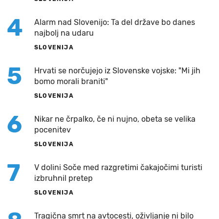
4
Alarm nad Slovenijo: Ta del države bo danes
najbolj na udaru
SLOVENIJA
5
Hrvati se norčujejo iz Slovenske vojske: "Mi jih
bomo morali braniti"
SLOVENIJA
6
Nikar ne črpalko, če ni nujno, obeta se velika
pocenitev
SLOVENIJA
7
V dolini Soče med razgretimi čakajočimi turisti
izbruhnil pretep
SLOVENIJA
Tragična smrt na avtocesti, oživljanje ni bilo