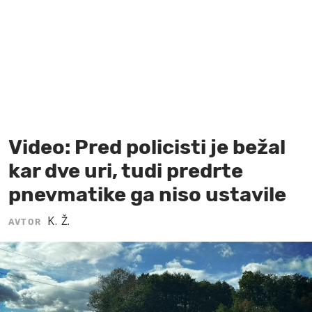
MOJ SANJ
Video: Pred policisti je bežal
kar dve uri, tudi predrte
pnevmatike ga niso ustavile
K. Ž.
AVTOR