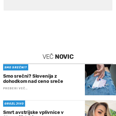
VEČ
NOVIC
SMO SREČNI?
Smo srečni? Slovenija z
dohodkom nad ceno sreče
PREBERI VEČ…
GROZLJIVO
Smrt avstrijske vplivnice v