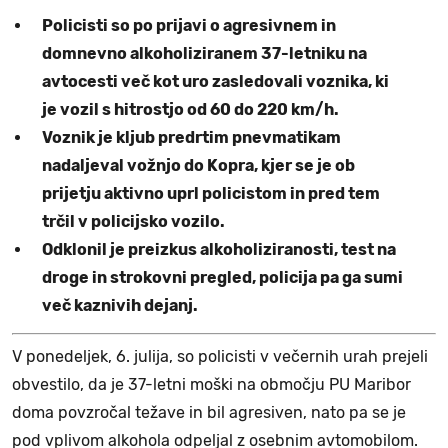
Policisti so po prijavi o agresivnem in
domnevno alkoholiziranem 37-letniku na
avtocesti več kot uro zasledovali voznika, ki
je vozil s hitrostjo od 60 do 220 km/h.
Voznik je kljub predrtim pnevmatikam
nadaljeval vožnjo do Kopra, kjer se je ob
prijetju aktivno uprl policistom in pred tem
trčil v policijsko vozilo.
Odklonil je preizkus alkoholiziranosti, test na
droge in strokovni pregled, policija pa ga sumi
več kaznivih dejanj.
V ponedeljek, 6. julija, so policisti v večernih urah prejeli
obvestilo, da je 37-letni moški na območju PU Maribor
doma povzročal težave in bil agresiven, nato pa se je
pod vplivom alkohola odpeljal z osebnim avtomobilom.