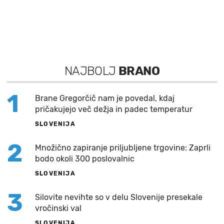
NAJBOLJ
BRANO
1
Brane Gregorčič nam je povedal, kdaj
pričakujejo več dežja in padec temperatur
SLOVENIJA
2
Množično zapiranje priljubljene trgovine: Zaprli
bodo okoli 300 poslovalnic
SLOVENIJA
3
Silovite nevihte so v delu Slovenije presekale
vročinski val
SLOVENIJA