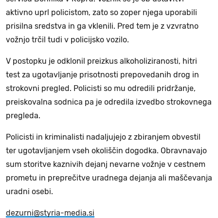
aktivno uprl policistom, zato so zoper njega uporabili
prisilna sredstva in ga vklenili. Pred tem je z vzvratno
vožnjo trčil tudi v policijsko vozilo.
V postopku je odklonil preizkus alkoholiziranosti, hitri
test za ugotavljanje prisotnosti prepovedanih drog in
strokovni pregled. Policisti so mu odredili pridržanje,
preiskovalna sodnica pa je odredila izvedbo strokovnega
pregleda.
Policisti in kriminalisti nadaljujejo z zbiranjem obvestil
ter ugotavljanjem vseh okoliščin dogodka. Obravnavajo
sum storitve kaznivih dejanj nevarne vožnje v cestnem
prometu in preprečitve uradnega dejanja ali maščevanja
uradni osebi.
dezurni@styria-media.si