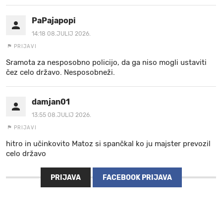
PaPajapopi
14:18 08.JULIJ 2026.
PRIJAVI
Sramota za nesposobno policijo, da ga niso mogli ustaviti
čez celo državo. Nesposobneži.
damjan01
13:55 08.JULIJ 2026.
PRIJAVI
hitro in učinkovito Matoz si spančkal ko ju majster prevozil
celo državo
PRIJAVA
FACEBOOK PRIJAVA