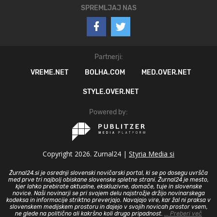
SPREMLJAJ NAS
Partnerji:
VREME.NET
BOLHA.COM
MED.OVER.NET
STYLE.OVER.NET
Powered by:
Copyright 2026. Zurnal24 |
Styria Media si
Žurnal24.si je osrednji slovenski novičarski portal, ki se po dosegu uvršča
med prve tri najbolj obiskane slovenske spletne strani. Žurnal24 je mesto,
kjer lahko prebirate aktualne, ekskluzivne, domače, tuje in slovenske
novice. Naši novinarji se pri svojem delu najstrožje držijo novinarskega
kodeksa in informacije striktno preverjajo. Navajajo vire, kar žal ni praksa v
slovenskem medijskem prostoru in dajejo v svojih novicah prostor vsem,
ne glede na politično ali kakršno koli drugo pripadnost.
... Preberi več