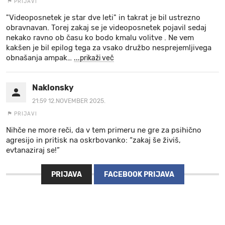
PRIJAVI
"Videoposnetek je star dve leti" in takrat je bil ustrezno
obravnavan. Torej zakaj se je videoposnetek pojavil sedaj
nekako ravno ob času ko bodo kmalu volitve . Ne vem
kakšen je bil epilog tega za vsako družbo nesprejemljivega
obnašanja ampak
…
...prikaži več
Naklonsky
21:59 12.NOVEMBER 2025.
PRIJAVI
Nihče ne more reči, da v tem primeru ne gre za psihično
agresijo in pritisk na oskrbovanko: “zakaj še živiš,
evtanaziraj se!”
PRIJAVA
FACEBOOK PRIJAVA