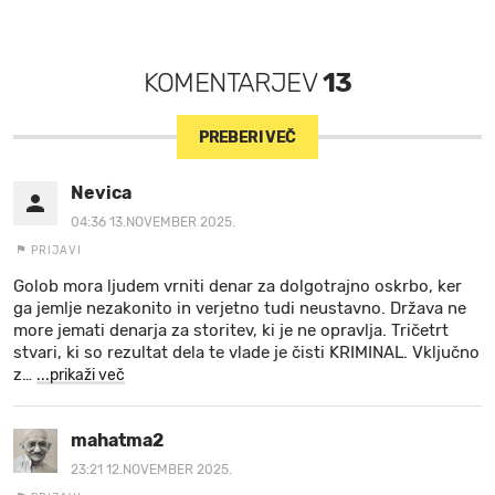
KOMENTARJEV
13
PREBERI VEČ
Nevica
04:36 13.NOVEMBER 2025.
PRIJAVI
Golob mora ljudem vrniti denar za dolgotrajno oskrbo, ker
ga jemlje nezakonito in verjetno tudi neustavno. Država ne
more jemati denarja za storitev, ki je ne opravlja. Tričetrt
stvari, ki so rezultat dela te vlade je čisti KRIMINAL. Vključno
z
…
...prikaži več
mahatma2
23:21 12.NOVEMBER 2025.