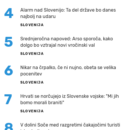
4
Alarm nad Slovenijo: Ta del države bo danes
najbolj na udaru
SLOVENIJA
5
Srednjeročna napoved: Arso sporoča, kako
dolgo bo vztrajal novi vročinski val
SLOVENIJA
6
Nikar na črpalko, če ni nujno, obeta se velika
pocenitev
SLOVENIJA
7
Hrvati se norčujejo iz Slovenske vojske: "Mi jih
bomo morali braniti"
SLOVENIJA
8
V dolini Soče med razgretimi čakajočimi turisti