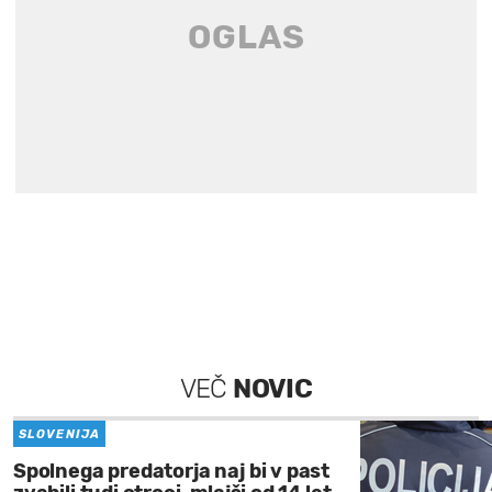
VEČ
NOVIC
SLOVENIJA
Spolnega predatorja naj bi v past