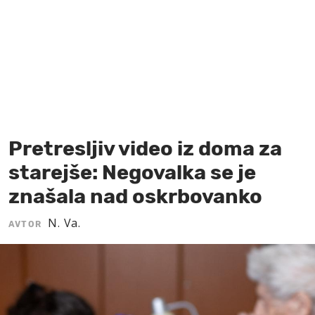
MOJ SANJ
Pretresljiv video iz doma za
starejše: Negovalka se je
znašala nad oskrbovanko
N. Va.
AVTOR