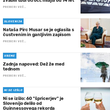
zvabili tudi otroci, mlajši od 14 let
PREBERI VEČ…
SLOVENIJA
Nataša Pirc Musar se je oglasila s
čustvenim in ganljivim zapisom
PREBERI VEČ…
VREME
Zadnja napoved: Dež že med
tednom
PREBERI VEČ…
NI SE IZŠLO
Ni se izšlo: 60 "špricerjev" je
Slovenijo delilo od
Guinnessovega rekorda