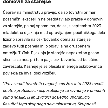
domovih za starejše
Čeprav na ministrstvu pravijo, da so tovrstni primeri
posamični ekscesi in ne predstavljajo prakse v domovih
za starejše, pa naj spomnimo, da se je septembra 2023
mladoletna dijakinja med opravljanjem počitniškega dela
fizično spravila na oskrbovanko doma za starejše,
zadevo tudi posnela in jo objavila na družbenem
omrežju TikTok. Dijakinja je starejšo nepokretno gospo
stisnila za nos, pri tem pa je oskrbovanka od bolečine
zavreščala. Kasneje je še plesala in enega oskrbovanca
povlekla za invalidski voziček.
"Prav zaradi tovrstnih tveganj smo že v letu 2023 uvedli
enotne protokole in usposabljanja za ravnanje v primerih
suma nasilja, ki jih izvajalci dosledno uporabljajo.
Rezultat tega skupnega dela ministrstva, Skupnosti