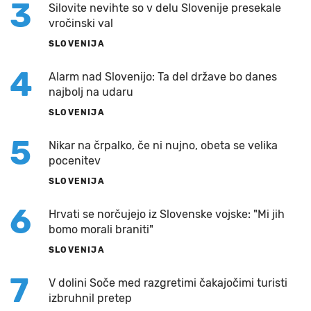
3
Silovite nevihte so v delu Slovenije presekale
vročinski val
SLOVENIJA
4
Alarm nad Slovenijo: Ta del države bo danes
najbolj na udaru
SLOVENIJA
5
Nikar na črpalko, če ni nujno, obeta se velika
pocenitev
SLOVENIJA
6
Hrvati se norčujejo iz Slovenske vojske: "Mi jih
bomo morali braniti"
SLOVENIJA
7
V dolini Soče med razgretimi čakajočimi turisti
izbruhnil pretep