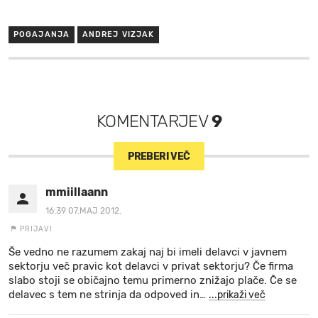
POGAJANJA
ANDREJ VIZJAK
KOMENTARJEV
9
PREBERI VEČ
mmiillaann
16:39 07.MAJ 2012.
PRIJAVI
Še vedno ne razumem zakaj naj bi imeli delavci v javnem
sektorju več pravic kot delavci v privat sektorju? Če firma
slabo stoji se običajno temu primerno znižajo plače. Če se
delavec s tem ne strinja da odpoved in
…
...prikaži več