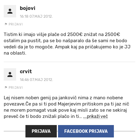
bojovi
16:18 07.MAJ 2012.
PRIJAVI
Tistim ki imajo višje plače od 2500€ znižat na 2500€
ostalim pa pustit, pa se bo našparalo da še sami ne bodo
vedeli da je to mogoče. Ampak kaj pa pričakujemo ko je JJ
na oblasti.
crvit
14:46 07.MAJ 2012.
PRIJAVI
Lej nisem noben genij pa jankovič nima z mano nobene
povezave.Če pa si ti pod Majerjevim pritiskom pa ti jaz nič
ne morem pomagat vsak pove kaj misli zato se ne sekiraj
preveč če ti bodo znižali plačo in ti
…
...prikaži več
PRIJAVA
FACEBOOK PRIJAVA