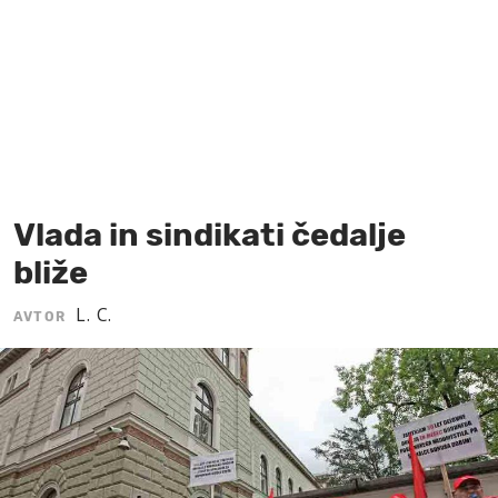
MOJ SANJ
Vlada in sindikati čedalje
bliže
L. C.
AVTOR