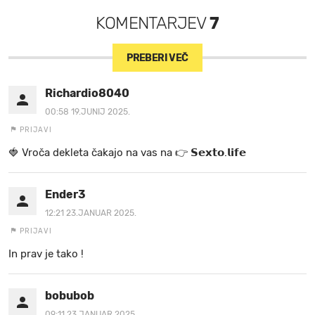
KOMENTARJEV
7
PREBERI VEČ
Richardio8040
00:58 19.JUNIJ 2025.
PRIJAVI
🍓 V r o č a d e k l e t a ča k a jo na va s n a 👉 𝗦𝗲𝘅𝘁𝗼.𝗹𝗶𝗳𝗲
Ender3
12:21 23.JANUAR 2025.
PRIJAVI
In prav je tako !
bobubob
09:11 23.JANUAR 2025.