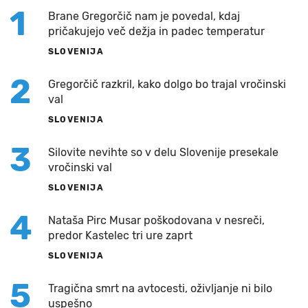
1
Brane Gregorčič nam je povedal, kdaj
pričakujejo več dežja in padec temperatur
SLOVENIJA
2
Gregorčič razkril, kako dolgo bo trajal vročinski
val
SLOVENIJA
3
Silovite nevihte so v delu Slovenije presekale
vročinski val
SLOVENIJA
4
Nataša Pirc Musar poškodovana v nesreči,
predor Kastelec tri ure zaprt
SLOVENIJA
5
Tragična smrt na avtocesti, oživljanje ni bilo
uspešno