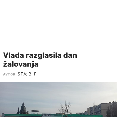
MOJ SANJ
Vlada razglasila dan
žalovanja
STA; B. P.
AVTOR