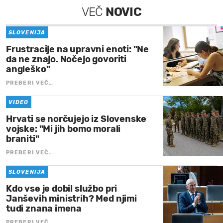
VEČ
NOVIC
SLOVENIJA
Frustracije na upravni enoti: "Ne
da ne znajo. Nočejo govoriti
angleško"
PREBERI VEČ…
VIDEO
Hrvati se norčujejo iz Slovenske
vojske: "Mi jih bomo morali
braniti"
PREBERI VEČ…
SLOVENIJA
Kdo vse je dobil službo pri
Janševih ministrih? Med njimi
tudi znana imena
PREBERI VEČ…