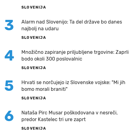
SLOVENIJA
3
Alarm nad Slovenijo: Ta del države bo danes
najbolj na udaru
SLOVENIJA
4
Množično zapiranje priljubljene trgovine: Zaprli
bodo okoli 300 poslovalnic
SLOVENIJA
5
Hrvati se norčujejo iz Slovenske vojske: "Mi jih
bomo morali braniti"
SLOVENIJA
6
Nataša Pirc Musar poškodovana v nesreči,
predor Kastelec tri ure zaprt
SLOVENIJA