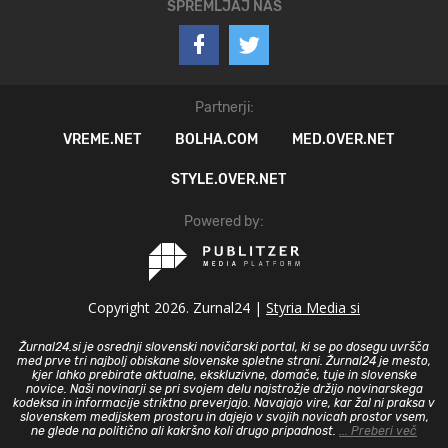
SPREMLJAJ NAS
Partnerji:
VREME.NET
BOLHA.COM
MED.OVER.NET
STYLE.OVER.NET
Powered by:
Copyright 2026. Zurnal24 |
Styria Media si
Žurnal24.si je osrednji slovenski novičarski portal, ki se po dosegu uvršča
med prve tri najbolj obiskane slovenske spletne strani. Žurnal24 je mesto,
kjer lahko prebirate aktualne, ekskluzivne, domače, tuje in slovenske
novice. Naši novinarji se pri svojem delu najstrožje držijo novinarskega
kodeksa in informacije striktno preverjajo. Navajajo vire, kar žal ni praksa v
slovenskem medijskem prostoru in dajejo v svojih novicah prostor vsem,
ne glede na politično ali kakršno koli drugo pripadnost.
... Preberi več