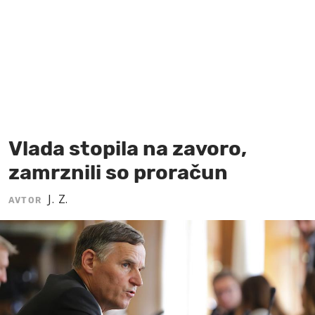
MOJ SANJ
Vlada stopila na zavoro,
zamrznili so proračun
J. Z.
AVTOR