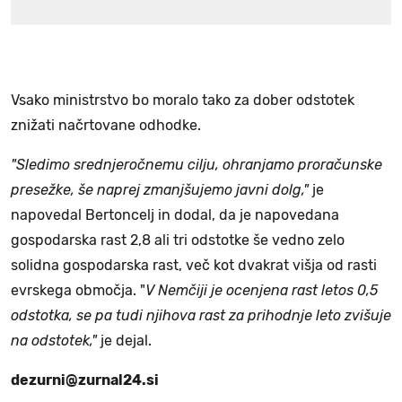
Vsako ministrstvo bo moralo tako za dober odstotek
znižati načrtovane odhodke.
"Sledimo srednjeročnemu cilju, ohranjamo proračunske
presežke, še naprej zmanjšujemo javni dolg,"
je
napovedal Bertoncelj in dodal, da je napovedana
gospodarska rast 2,8 ali tri odstotke še vedno zelo
solidna gospodarska rast, več kot dvakrat višja od rasti
evrskega območja. "
V Nemčiji je ocenjena rast letos 0,5
odstotka, se pa tudi njihova rast za prihodnje leto zvišuje
na odstotek,"
je dejal.
dezurni@zurnal24.si