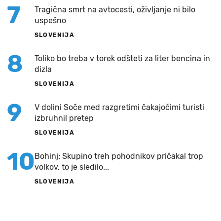
7
Tragična smrt na avtocesti, oživljanje ni bilo
uspešno
SLOVENIJA
8
Toliko bo treba v torek odšteti za liter bencina in
dizla
SLOVENIJA
9
V dolini Soče med razgretimi čakajočimi turisti
izbruhnil pretep
SLOVENIJA
10
Bohinj: Skupino treh pohodnikov pričakal trop
volkov, to je sledilo...
SLOVENIJA