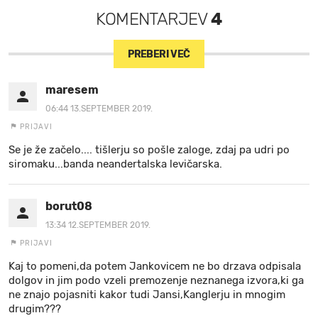
KOMENTARJEV
4
PREBERI VEČ
maresem
06:44 13.SEPTEMBER 2019.
PRIJAVI
Se je že začelo.... tišlerju so pošle zaloge, zdaj pa udri po
siromaku...banda neandertalska levičarska.
borut08
13:34 12.SEPTEMBER 2019.
PRIJAVI
Kaj to pomeni,da potem Jankovicem ne bo drzava odpisala
dolgov in jim podo vzeli premozenje neznanega izvora,ki ga
ne znajo pojasniti kakor tudi Jansi,Kanglerju in mnogim
drugim???