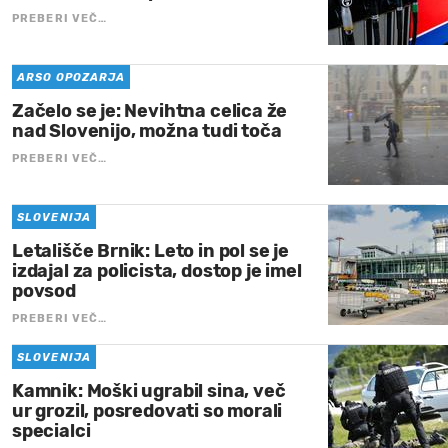
PREBERI VEČ…
ARSO OPOZARJA
Začelo se je: Nevihtna celica že
nad Slovenijo, možna tudi toča
PREBERI VEČ…
SLOVENIJA
Letališče Brnik: Leto in pol se je
izdajal za policista, dostop je imel
povsod
PREBERI VEČ…
SLOVENIJA
Kamnik: Moški ugrabil sina, več
ur grozil, posredovati so morali
specialci