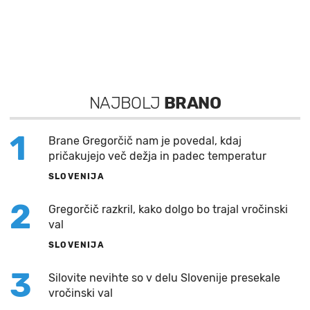
NAJBOLJ
BRANO
1
Brane Gregorčič nam je povedal, kdaj
pričakujejo več dežja in padec temperatur
SLOVENIJA
2
Gregorčič razkril, kako dolgo bo trajal vročinski
val
SLOVENIJA
3
Silovite nevihte so v delu Slovenije presekale
vročinski val