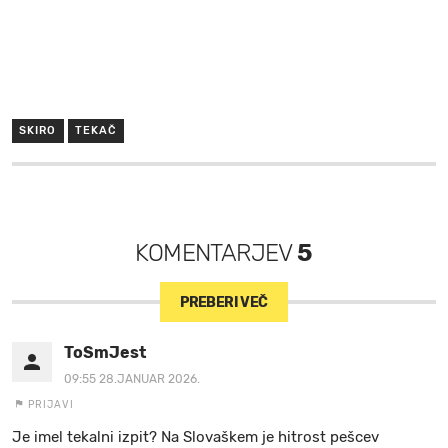
SKIRO
TEKAČ
KOMENTARJEV
5
PREBERI VEČ
ToSmJest
09:55 28.JANUAR 2026.
PRIJAVI
Je imel tekalni izpit? Na Slovaškem je hitrost pešcev