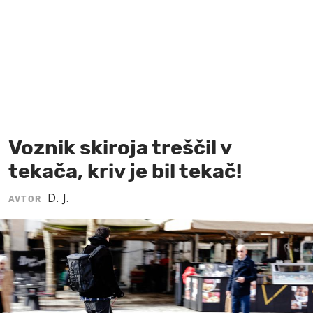
MOJ SANJ
Voznik skiroja treščil v
tekača, kriv je bil tekač!
D. J.
AVTOR