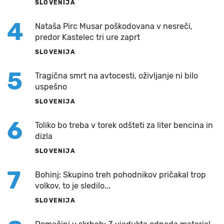
SLOVENIJA
4
Nataša Pirc Musar poškodovana v nesreči,
predor Kastelec tri ure zaprt
SLOVENIJA
5
Tragična smrt na avtocesti, oživljanje ni bilo
uspešno
SLOVENIJA
6
Toliko bo treba v torek odšteti za liter bencina in
dizla
SLOVENIJA
7
Bohinj: Skupino treh pohodnikov pričakal trop
volkov, to je sledilo...
SLOVENIJA