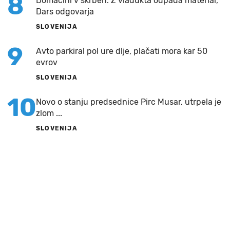
8
Domačini v skrbeh: Z viadukta odpada material,
Dars odgovarja
SLOVENIJA
9
Avto parkiral pol ure dlje, plačati mora kar 50
evrov
SLOVENIJA
10
Novo o stanju predsednice Pirc Musar, utrpela je
zlom ...
SLOVENIJA