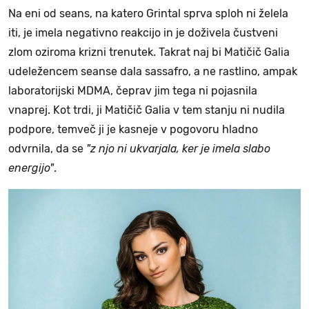
Na eni od seans, na katero Grintal sprva sploh ni želela
iti, je imela negativno reakcijo in je doživela čustveni
zlom oziroma krizni trenutek. Takrat naj bi Matičič Galia
udeležencem seanse dala sassafro, a ne rastlino, ampak
laboratorijski MDMA, čeprav jim tega ni pojasnila
vnaprej. Kot trdi, ji Matičič Galia v tem stanju ni nudila
podpore, temveč ji je kasneje v pogovoru hladno
odvrnila, da se
"z njo ni ukvarjala, ker je imela slabo
energijo"
.