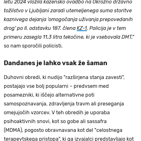
letu 2024 vložila kazensko ovadbo na Okrožno državno
tožilstvo v Ljubljani zaradi utemeljenega suma storitve
kaznivega dejanja 'omogočanja uživanja prepovedanih
drog' po II. odstavku 187. člena
KZ-1
. Policija je v tem
primeru zasegla 11,3 litra tekočine, ki je vsebovala DMT,"
so nam sporočili policisti.
Dandanes je lahko vsak že šaman
Duhovni obredi, ki nudijo "razširjena stanja zavesti",
postajajo vse bolj popularni – predvsem med
posamezniki, ki iščejo alternativne poti
samospoznavanja, zdravljenja travm ali preseganja
omejujočih vzorcev. V teh obredih je uporaba
psihoaktivnih snovi, kot so gobe ali sassafra
(MDMA), pogosto obravnavana kot del "celostnega
terapevtskega pristopa", ki ga izvajalci predstavljajo kot