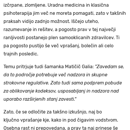
izčrpane, zlomljene. Uradna medicina in klasična
psihoterapija jim več ne moreta pomagati, zato v takšnih
praksah vidijo zadnjo možnost. Iščejo uteho,
razumevanje in rešitev, a pogosto prav v tej največji
ranljivosti postanejo plen samooklicanih zdravilcev. Ti
pa pogosto pustijo še več vprašanj, bolečin ali celo
trajnih posledic.
Temu pritrjuje tudi šamanka Matičič Galia:
"Zavedam se,
da to področje potrebuje več nadzora in skupne
strokovne regulative. Zato tudi sama podprem pobude
za oblikovanje kodeksov, usposabljanj in nadzora nad
uporabo razširjenih stanj zavesti."
Zato, če se odločite za takšno izkušnjo, naj bo
ključno vprašanje kje, kako in pod čigavim vodstvom.
Osebna rast ni prepovedana, a prav ta naj prinese še