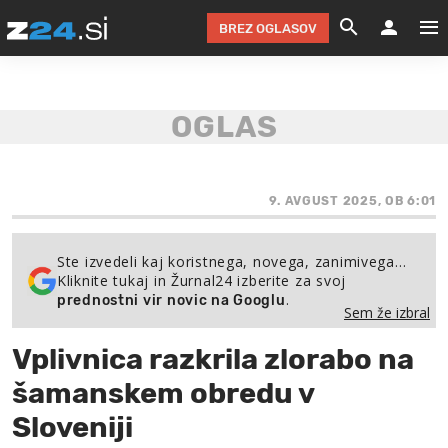
BREZ OGLASOV
GRADIMO &
OLIMPI
EKO 
INTE
T
SLOV
KOMENTARJ
FILM & G
NEPRE
AVTO 
NO
FI
SV
ČRNA 
KOMB
VARČ
AKT
KO
BI
ŠP
FESTIVAL ZA L
LEPOT
MOTO
NA 
NA
O
9. AVGUST 2025, OB 6:01
MAG
ODNOSI IN
ŽIVLJEN
IZ DR
KOLE
E-
ZDR
POGLEJ
Ste izvedeli kaj koristnega, novega, zanimivega…
Kliknite tukaj in Žurnal24 izberite za svoj
HOROSKOP IN
PRAVNI
ŠOFER
ZIMSK
PRE
AV
.
prednostni vir novic na Googlu
Sem že izbral
JOO
IN
POPO
POGLEJ
POGLEJ
POGLEJ
Vplivnica razkrila zlorabo na
SEM 
POD S
POGLEJ
šamanskem obredu v
TRAJN
POGLEJ
Sloveniji
ŽURNAL P