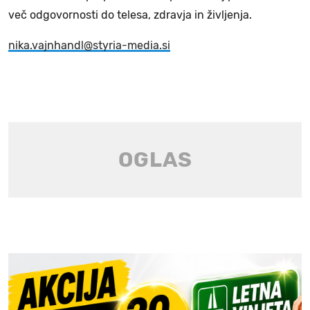
več odgovornosti do telesa, zdravja in življenja.
nika.vajnhandl@styria-media.si