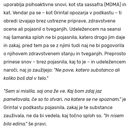
uporablja psihoaktivne snovi, kot sta sassafra (MDMA) in
kat. Vendar pa se – kot Grintal opozarja v podkastu – ti
obredi izvajajo brez ustrezne priprave, zdravstvene
ocene ali pojasnil o tveganjih. Udeležencem na seansi
naj šamanka sploh ne bi pojasnila, katero drogo jim daje
in zakaj, pred tem pa se z njimi tudi naj ne bi pogovorila
o njihovem zdravstvenem stanju in tveganjih. Preprosto
prinese snov – brez pojasnila, kaj to je – in udeležencem
naroči, naj jo zaužijejo:
"Ne pove, katero substanco ali
koliko boš dal v telo."
"Sem si mislila, saj ona že ve. Kaj bom zdaj jaz
pametovala, če so to stvari, na katere se ne spoznam,"
je
Grintal v podkastu pojasnila, zakaj je te substance
zauživala, ne da bi vedela, kaj točno sploh so.
"In nisem
bila edina,"
še pravi.