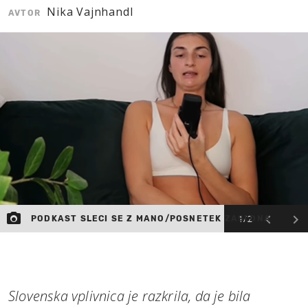
Nika Vajnhandl
AVTOR
MOJ SANJ
1/2
PODKAST SLECI SE Z MANO/POSNETEK ZASLONA
Slovenska vplivnica je razkrila, da je bila