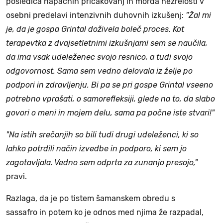
posledica napačnih pričakovanj in morda nezrelosti v
osebni predelavi intenzivnih duhovnih izkušenj:
"Žal mi
je, da je gospa Grintal doživela boleč proces. Kot
terapevtka z dvajsetletnimi izkušnjami sem se naučila,
da ima vsak udeleženec svojo resnico, a tudi svojo
odgovornost. Sama sem vedno delovala iz želje po
podpori in zdravljenju. Bi pa se pri gospe Grintal vseeno
potrebno vprašati, o samorefleksiji, glede na to, da slabo
govori o meni in mojem delu, sama pa počne iste stvari!"
"Na istih srečanjih so bili tudi drugi udeleženci, ki so
lahko potrdili način izvedbe in podporo, ki sem jo
zagotavljala. Vedno sem odprta za zunanjo presojo,"
pravi.
Razlaga, da je po tistem šamanskem obredu s
sassafro in potem ko je odnos med njima že razpadal,