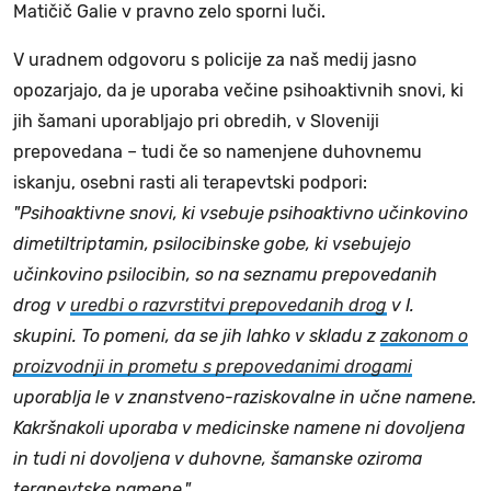
Matičič Galie v pravno zelo sporni luči.
V uradnem odgovoru s policije za naš medij jasno
opozarjajo, da je uporaba večine psihoaktivnih snovi, ki
jih šamani uporabljajo pri obredih, v Sloveniji
prepovedana – tudi če so namenjene duhovnemu
iskanju, osebni rasti ali terapevtski podpori:
"Psihoaktivne snovi, ki vsebuje psihoaktivno učinkovino
dimetiltriptamin, psilocibinske gobe, ki vsebujejo
učinkovino psilocibin, so na seznamu prepovedanih
drog v
uredbi o razvrstitvi prepovedanih drog
v I.
skupini. To pomeni, da se jih lahko v skladu z
zakonom o
proizvodnji in prometu s prepovedanimi drogami
uporablja le v znanstveno-raziskovalne in učne namene.
Kakršnakoli uporaba v medicinske namene ni dovoljena
in tudi ni dovoljena v duhovne, šamanske oziroma
terapevtske namene."