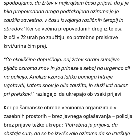
spodbujamo, da žrtev v najkrajšem času prijavi, da ji je
bila prepovedana droga podtaknjena oziroma jo je
zaužila zavestno, v času izvajanja različnih terapij in
obredov."
Ker se večina prepovedanih drog iz telesa
izloči v 72 urah po zaužitju, so potrebne preiskave
krvi/urina čim prej.
"Če okoliščine dopuščajo, naj žrtev shrani sumljivo
pijačo oziroma snov in jo prinese s seboj na urgenco ali
na policijo. Analiza vzorca lahko pomaga hitreje
ugotoviti, katera snov je bila zaužita, in služi kot dokaz
pri preiskavi,"
razlagajo, da ukrepajo ob vsaki prijavi.
Ker pa šamanske obrede večinoma organizirajo v
zasebnih prostorih – brez javnega oglaševanja – policija
brez prijave težko ukrepa:
"Potrebna je prijava, da
obstaja sum, da se bo izvrševalo oziroma da se izvršuje