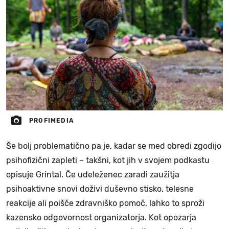
PROFIMEDIA
Še bolj problematično pa je, kadar se med obredi zgodijo
psihofizični zapleti – takšni, kot jih v svojem podkastu
opisuje Grintal. Če udeleženec zaradi zaužitja
psihoaktivne snovi doživi duševno stisko, telesne
reakcije ali poišče zdravniško pomoč, lahko to sproži
kazensko odgovornost organizatorja. Kot opozarja