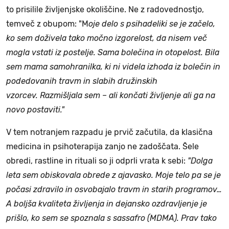
to prisilile življenjske okoliščine. Ne z radovednostjo,
temveč z obupom: "M
oje delo s psihadeliki se je začelo,
ko sem doživela tako močno izgorelost, da nisem več
mogla vstati iz postelje. Sama bolečina in otopelost. Bila
sem mama samohranilka, ki ni videla izhoda iz bolečin in
podedovanih travm in slabih družinskih
vzorcev. Razmišljala sem – ali končati življenje ali ga na
novo postaviti."
V tem notranjem razpadu je prvič začutila, da klasična
medicina in psihoterapija zanjo ne zadoščata. Šele
obredi, rastline in rituali so ji odprli vrata k sebi:
"Dolga
leta sem obiskovala obrede z ajavasko. Moje telo pa se je
počasi zdravilo in osvobajalo travm in starih programov…
A boljša kvaliteta življenja in dejansko ozdravljenje je
prišlo, ko sem se spoznala s sassafro (MDMA). Prav tako