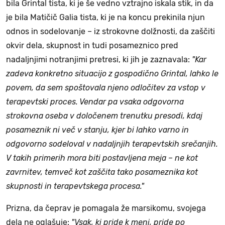
bila Grintal tista, ki je še vedno vztrajno iskala stik, in da
je bila Matičič Galia tista, ki je na koncu prekinila njun
odnos in sodelovanje – iz strokovne dolžnosti, da zaščiti
okvir dela, skupnost in tudi posameznico pred
nadaljnjimi notranjimi pretresi, ki jih je zaznavala:
"Kar
zadeva konkretno situacijo z gospodično Grintal, lahko le
povem, da sem spoštovala njeno odločitev za vstop v
terapevtski proces. Vendar pa vsaka odgovorna
strokovna oseba v določenem trenutku presodi, kdaj
posameznik ni več v stanju, kjer bi lahko varno in
odgovorno sodeloval v nadaljnjih terapevtskih srečanjih.
V takih primerih mora biti postavljena meja – ne kot
zavrnitev, temveč kot zaščita tako posameznika kot
skupnosti in terapevtskega procesa."
Prizna, da čeprav je pomagala že marsikomu, svojega
dela ne oglašuje:
"Vsak, ki pride k meni, pride po