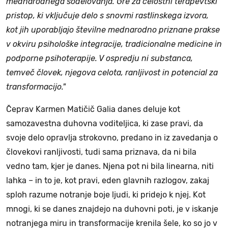
mednarodnega sodelovanja. Gre za celostni terapevtski
pristop, ki vključuje delo s snovmi rastlinskega izvora,
kot jih uporabljajo številne mednarodno priznane prakse
v okviru psihološke integracije, tradicionalne medicine in
podporne psihoterapije. V ospredju ni substanca,
temveč človek, njegova celota, ranljivost in potencial za
transformacijo."
Čeprav Karmen Matičič Galia danes deluje kot
samozavestna duhovna voditeljica, ki zase pravi, da
svoje delo opravlja strokovno, predano in iz zavedanja o
človekovi ranljivosti, tudi sama priznava, da ni bila
vedno tam, kjer je danes. Njena pot ni bila linearna, niti
lahka – in to je, kot pravi, eden glavnih razlogov, zakaj
sploh razume notranje boje ljudi, ki pridejo k njej. Kot
mnogi, ki se danes znajdejo na duhovni poti, je v iskanje
notranjega miru in transformacije krenila šele, ko so jo v