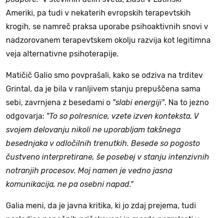
Ameriki, pa tudi v nekaterih evropskih terapevtskih
krogih, se namreč praksa uporabe psihoaktivnih snovi v
nadzorovanem terapevtskem okolju razvija kot legitimna
veja alternativne psihoterapije.
Matičič Galio smo povprašali, kako se odziva na trditev
Grintal, da je bila v ranljivem stanju prepuščena sama
sebi, zavrnjena z besedami o
"slabi energiji"
. Na to jezno
odgovarja:
"To so polresnice, vzete izven konteksta. V
svojem delovanju nikoli ne uporabljam takšnega
besednjaka v odločilnih trenutkih. Besede so pogosto
čustveno interpretirane, še posebej v stanju intenzivnih
notranjih procesov. Moj namen je vedno jasna
komunikacija, ne pa osebni napad."
Galia meni, da je javna kritika, ki jo zdaj prejema, tudi