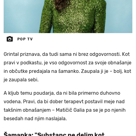
POP TV
Grintal priznava, da tudi sama ni brez odgovornosti. Kot
pravi v podkastu, je vso odgovornost za svoje obnašanje
in občutke predajala na šamanko. Zaupala ji je – bolj, kot
je zaupala sebi.
A kljub temu poudarja, da ni bila primerno duhovno
vodena. Pravi, da bi dober terapevt postavil meje nad
takšnim obnašanjem – Matičič Galia pa se je po njenih
besedah nad njim naslajala.
Šamanka: "Substanc ne delim kot