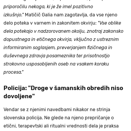
priporočilu nekoga, ki je že imel pozitivno
izkušnjo."
Matičič Galia nam zagotavlja, da vse njeno
delo poteka v varnem in zakonitem okvirju:
"Vse oblike
dela potekajo v nadzorovanem okolju, znotraj zakonsko
dopustnega in etičnega okvirja, vključno z ustreznim
informiranim soglasjem, preverjanjem fizičnega in
duševnega zdravja posameznika ter prisotnostjo
strokovno usposobljenih oseb na vsakem koraku
procesa."
Policija: "Droge v šamanskih obredih niso
dovoljene"
Vendar se z njenimi navedbami nikakor ne strinja
slovenska policija. Ne glede na njeno prepričanje o
etični, terapevtski ali ritualni vrednosti dela je praksa