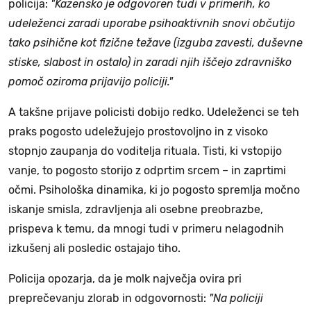
policija:
"Kazensko je odgovoren tudi v primerih, ko
udeleženci zaradi uporabe psihoaktivnih snovi občutijo
tako psihične kot fizične težave (izguba zavesti, duševne
stiske, slabost in ostalo) in zaradi njih iščejo zdravniško
pomoč oziroma prijavijo policiji."
A takšne prijave policisti dobijo redko. Udeleženci se teh
praks pogosto udeležujejo prostovoljno in z visoko
stopnjo zaupanja do voditelja rituala. Tisti, ki vstopijo
vanje, to pogosto storijo z odprtim srcem – in zaprtimi
očmi. Psihološka dinamika, ki jo pogosto spremlja močno
iskanje smisla, zdravljenja ali osebne preobrazbe,
prispeva k temu, da mnogi tudi v primeru nelagodnih
izkušenj ali posledic ostajajo tiho.
Policija opozarja, da je molk največja ovira pri
preprečevanju zlorab in odgovornosti:
"Na policiji