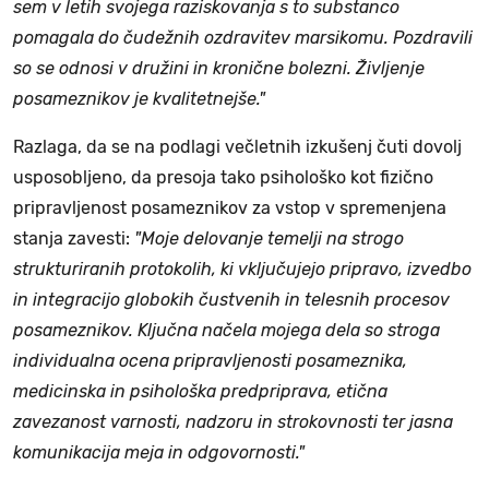
sem v letih svojega raziskovanja s to substanco
pomagala do čudežnih ozdravitev marsikomu. Pozdravili
so se odnosi v družini in kronične bolezni. Življenje
posameznikov je kvalitetnejše."
Razlaga, da se na podlagi večletnih izkušenj čuti dovolj
usposobljeno, da presoja tako psihološko kot fizično
pripravljenost posameznikov za vstop v spremenjena
stanja zavesti:
"Moje delovanje temelji na strogo
strukturiranih protokolih, ki vključujejo pripravo, izvedbo
in integracijo globokih čustvenih in telesnih procesov
posameznikov. Ključna načela mojega dela so stroga
individualna ocena pripravljenosti posameznika,
medicinska in psihološka predpriprava, etična
zavezanost varnosti, nadzoru in strokovnosti ter jasna
komunikacija meja in odgovornosti."