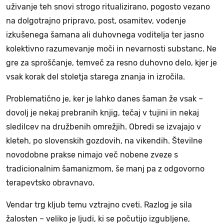
uživanje teh snovi strogo ritualizirano, pogosto vezano
na dolgotrajno pripravo, post, osamitev, vodenje
izkušenega šamana ali duhovnega voditelja ter jasno
kolektivno razumevanje moči in nevarnosti substanc. Ne
gre za sproščanje, temveč za resno duhovno delo, kjer je
vsak korak del stoletja starega znanja in izročila.
Problematično je, ker je lahko danes šaman že vsak –
dovolj je nekaj prebranih knjig, tečaj v tujini in nekaj
sledilcev na družbenih omrežjih. Obredi se izvajajo v
kleteh, po slovenskih gozdovih, na vikendih. Številne
novodobne prakse nimajo več nobene zveze s
tradicionalnim šamanizmom, še manj pa z odgovorno
terapevtsko obravnavo.
Vendar trg kljub temu vztrajno cveti. Razlog je sila
žalosten – veliko je ljudi, ki se počutijo izgubljene,