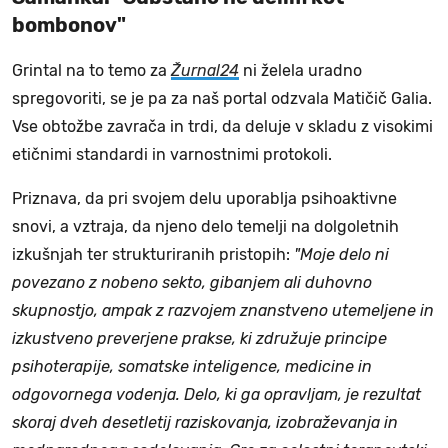
bombonov"
Grintal na to temo za
Žurnal24
ni želela uradno
spregovoriti, se je pa za naš portal odzvala Matičič Galia.
Vse obtožbe zavrača in trdi, da deluje v skladu z visokimi
etičnimi standardi in varnostnimi protokoli.
Priznava, da pri svojem delu uporablja psihoaktivne
snovi, a vztraja, da njeno delo temelji na dolgoletnih
izkušnjah ter strukturiranih pristopih:
"Moje delo ni
povezano z nobeno sekto, gibanjem ali duhovno
skupnostjo, ampak z razvojem znanstveno utemeljene in
izkustveno preverjene prakse, ki združuje principe
psihoterapije, somatske inteligence, medicine in
odgovornega vodenja. Delo, ki ga opravljam, je rezultat
skoraj dveh desetletij raziskovanja, izobraževanja in