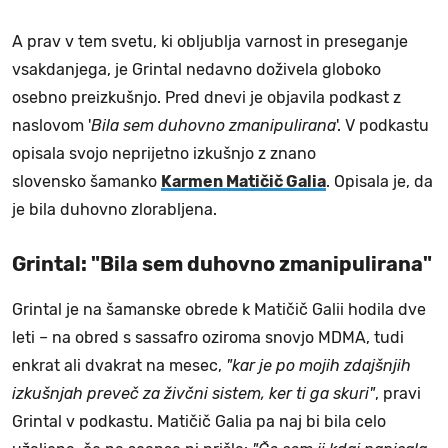
A prav v tem svetu, ki obljublja varnost in preseganje
vsakdanjega, je Grintal nedavno doživela globoko
osebno preizkušnjo. Pred dnevi je objavila podkast z
naslovom '
Bila sem duhovno zmanipulirana
'. V podkastu
opisala svojo neprijetno izkušnjo z znano
slovensko šamanko
Karmen Matičič Galia
. Opisala je, da
je bila duhovno zlorabljena.
Grintal: "Bila sem duhovno zmanipulirana"
Grintal je na šamanske obrede k Matičič Galii hodila dve
leti – na obred s sassafro oziroma snovjo MDMA, tudi
enkrat ali dvakrat na mesec,
"kar je po mojih zdajšnjih
izkušnjah preveč za živčni sistem, ker ti ga skuri"
, pravi
Grintal v podkastu. Matičič Galia pa naj bi bila celo