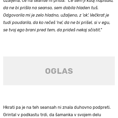
užaljena, če na seanse ni prišla:
"Če sem ji kdaj napisala,
da ne bi prišla na seanso, sem dobila hladen tuš.
Odgovorila mi je zelo hladno, užaljeno, z 'ok'. Večkrat je
tudi poudarila, da ko rečeš 'ne', da ne bi prišel, si v egu,
se tvoj ego brani pred tem, da prideš nekaj sčistit."
Hkrati pa je na teh seansah ni znala duhovno podpreti.
Grintal v podkastu trdi, da šamanka v svojem delu