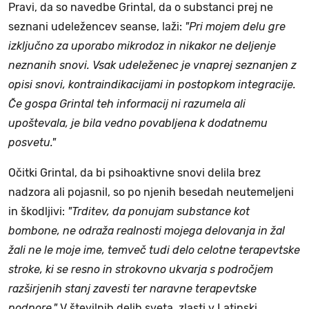
Pravi, da so navedbe Grintal, da o substanci prej ne
seznani udeležencev seanse, laži:
"Pri mojem delu gre
izključno za uporabo mikrodoz in nikakor ne deljenje
neznanih snovi. Vsak udeleženec je vnaprej seznanjen z
opisi snovi, kontraindikacijami in postopkom integracije.
Če gospa Grintal teh informacij ni razumela ali
upoštevala, je bila vedno povabljena k dodatnemu
posvetu."
Očitki Grintal, da bi psihoaktivne snovi delila brez
nadzora ali pojasnil, so po njenih besedah neutemeljeni
in škodljivi:
"Trditev, da ponujam substance kot
bombone, ne odraža realnosti mojega delovanja in žal
žali ne le moje ime, temveč tudi delo celotne terapevtske
stroke, ki se resno in strokovno ukvarja s področjem
razširjenih stanj zavesti ter naravne terapevtske
podpore."
V številnih delih sveta, zlasti v Latinski