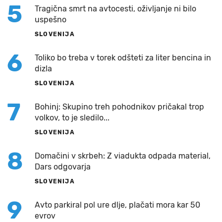
5
Tragična smrt na avtocesti, oživljanje ni bilo
uspešno
SLOVENIJA
6
Toliko bo treba v torek odšteti za liter bencina in
dizla
SLOVENIJA
7
Bohinj: Skupino treh pohodnikov pričakal trop
volkov, to je sledilo...
SLOVENIJA
8
Domačini v skrbeh: Z viadukta odpada material,
Dars odgovarja
SLOVENIJA
9
Avto parkiral pol ure dlje, plačati mora kar 50
evrov