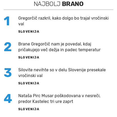
NAJBOLJ
BRANO
1
Gregorčič razkril, kako dolgo bo trajal vročinski
val
SLOVENIJA
2
Brane Gregorčič nam je povedal, kdaj
pričakujejo več dežja in padec temperatur
SLOVENIJA
3
Silovite nevihte so v delu Slovenije presekale
vročinski val
SLOVENIJA
4
Nataša Pirc Musar poškodovana v nesreči,
predor Kastelec tri ure zaprt
SLOVENIJA