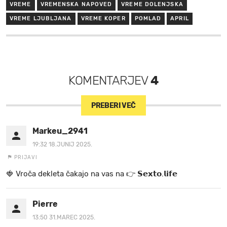
VREME
VREMENSKA NAPOVED
VREME DOLENJSKA
VREME LJUBLJANA
VREME KOPER
POMLAD
APRIL
KOMENTARJEV
4
PREBERI VEČ
Markeu_2941
19:32 18.JUNIJ 2025.
PRIJAVI
🍓 V r o č a d e k l e t a ča k a jo na va s n a 👉 𝗦𝗲𝘅𝘁𝗼.𝗹𝗶𝗳𝗲
Pierre
13:50 31.MAREC 2025.