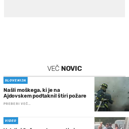
VEČ
NOVIC
SLOVENIJA
Našli moškega, ki je na
Ajdovskem podtaknil štiri požare
PREBERI VEČ…
VIDEO