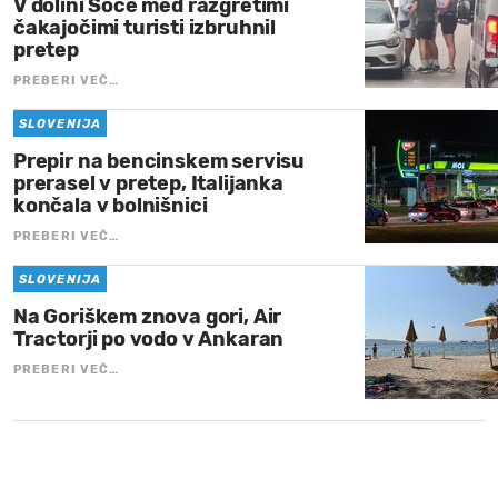
V dolini Soče med razgretimi
čakajočimi turisti izbruhnil
pretep
PREBERI VEČ…
SLOVENIJA
Prepir na bencinskem servisu
prerasel v pretep, Italijanka
končala v bolnišnici
PREBERI VEČ…
SLOVENIJA
Na Goriškem znova gori, Air
Tractorji po vodo v Ankaran
PREBERI VEČ…