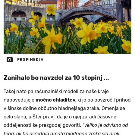
PROFIMEDIA
Zanihalo bo navzdol za 10 stopinj ...
Takoj nato pa računalniški modeli za naše kraje
napovedujejo
močno ohladitev,
ki jo bo povzročil prihod
višinske doline občutno hladnejšega zraka. Omenja se
celo slana, a Šter pravi, da je o njej zaradi časovne
oddaljenosti še prezgodaj govoriti.
"Veliko je odvisno od
tega, ali bo osrednja gmota hladnega zraka šla prek