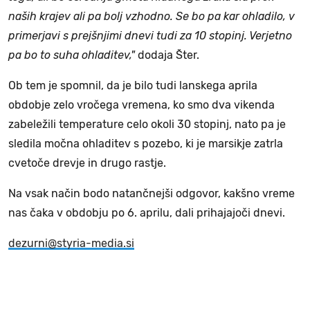
naših krajev ali pa bolj vzhodno. Se bo pa kar ohladilo, v
primerjavi s prejšnjimi dnevi tudi za 10 stopinj. Verjetno
pa bo to suha ohladitev,"
dodaja Šter.
Ob tem je spomnil, da je bilo tudi lanskega aprila
obdobje zelo vročega vremena, ko smo dva vikenda
zabeležili temperature celo okoli 30 stopinj, nato pa je
sledila močna ohladitev s pozebo, ki je marsikje zatrla
cvetoče drevje in drugo rastje.
Na vsak način bodo natančnejši odgovor, kakšno vreme
nas čaka v obdobju po 6. aprilu, dali prihajajoči dnevi.
dezurni@styria-media.si