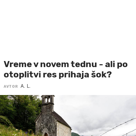
MOJ SANJ
Vreme v novem tednu - ali po
otoplitvi res prihaja šok?
A. L.
AVTOR