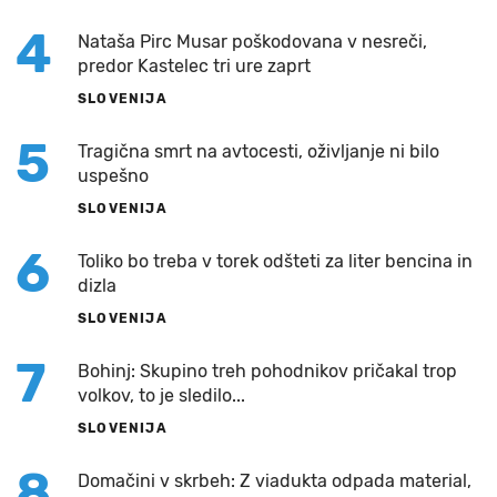
4
Nataša Pirc Musar poškodovana v nesreči,
predor Kastelec tri ure zaprt
SLOVENIJA
5
Tragična smrt na avtocesti, oživljanje ni bilo
uspešno
SLOVENIJA
6
Toliko bo treba v torek odšteti za liter bencina in
dizla
SLOVENIJA
7
Bohinj: Skupino treh pohodnikov pričakal trop
volkov, to je sledilo...
SLOVENIJA
8
Domačini v skrbeh: Z viadukta odpada material,