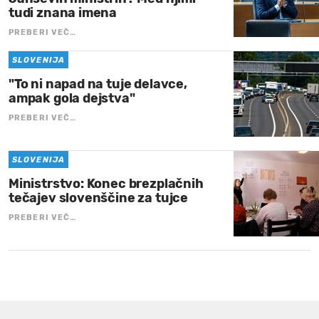
tudi znana imena
PREBERI VEČ…
SLOVENIJA
"To ni napad na tuje delavce,
ampak gola dejstva"
PREBERI VEČ…
SLOVENIJA
Ministrstvo: Konec brezplačnih
tečajev slovenščine za tujce
PREBERI VEČ…