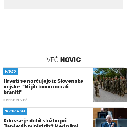
VEČ
NOVIC
VIDEO
Hrvati se norčujejo iz Slovenske
vojske: "Mi jih bomo morali
braniti"
PREBERI VEČ…
SLOVENIJA
Kdo vse je dobil službo pri
Janševih ministrih? Med njimi