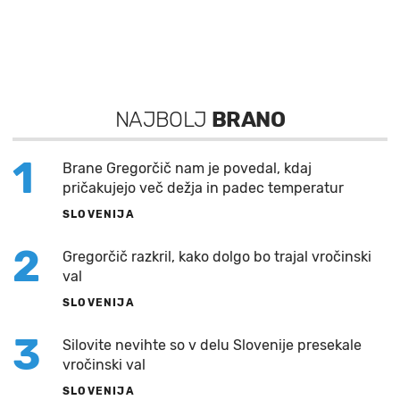
NAJBOLJ
BRANO
1
Brane Gregorčič nam je povedal, kdaj
pričakujejo več dežja in padec temperatur
SLOVENIJA
2
Gregorčič razkril, kako dolgo bo trajal vročinski
val
SLOVENIJA
3
Silovite nevihte so v delu Slovenije presekale
vročinski val
SLOVENIJA