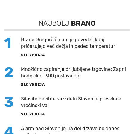
NAJBOLJ
BRANO
1
Brane Gregorčič nam je povedal, kdaj
pričakujejo več dežja in padec temperatur
SLOVENIJA
2
Množično zapiranje priljubljene trgovine: Zaprli
bodo okoli 300 poslovalnic
SLOVENIJA
3
Silovite nevihte so v delu Slovenije presekale
vročinski val
SLOVENIJA
4
Alarm nad Slovenijo: Ta del države bo danes