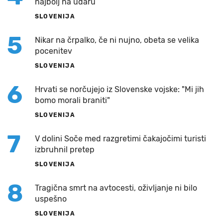
najbolj na udaru
SLOVENIJA
5
Nikar na črpalko, če ni nujno, obeta se velika
pocenitev
SLOVENIJA
6
Hrvati se norčujejo iz Slovenske vojske: "Mi jih
bomo morali braniti"
SLOVENIJA
7
V dolini Soče med razgretimi čakajočimi turisti
izbruhnil pretep
SLOVENIJA
8
Tragična smrt na avtocesti, oživljanje ni bilo
uspešno
SLOVENIJA