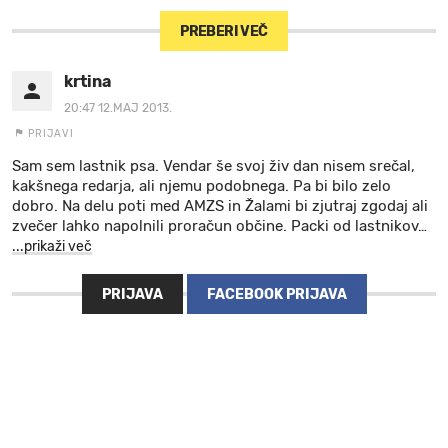
PREBERI VEČ
krtina
20:47 12.MAJ 2013.
PRIJAVI
Sam sem lastnik psa. Vendar še svoj živ dan nisem srečal,
kakšnega redarja, ali njemu podobnega. Pa bi bilo zelo
dobro. Na delu poti med AMZS in Žalami bi zjutraj zgodaj ali
zvečer lahko napolnili proračun občine. Packi od lastnikov
…
...prikaži več
PRIJAVA
FACEBOOK PRIJAVA