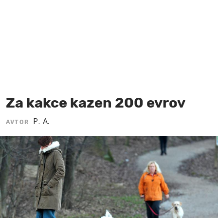
MOJ SANJ
Za kakce kazen 200 evrov
P. A.
AVTOR