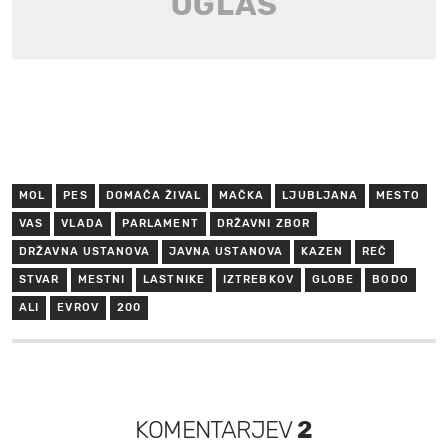
MOL
PES
DOMAČA ŽIVAL
MAČKA
LJUBLJANA
MESTO
VAS
VLADA
PARLAMENT
DRŽAVNI ZBOR
DRŽAVNA USTANOVA
JAVNA USTANOVA
KAZEN
REČ
STVAR
MESTNI
LASTNIKE
IZTREBKOV
GLOBE
BODO
ALI
EVROV
200
KOMENTARJEV
2