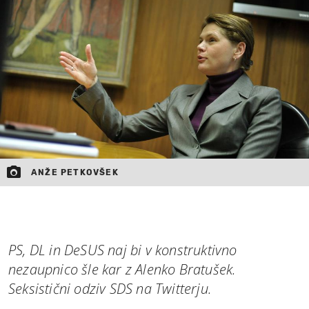
MOJ SANJ
ANŽE PETKOVŠEK
PS, DL in DeSUS naj bi v konstruktivno
nezaupnico šle kar z Alenko Bratušek.
Seksistični odziv SDS na Twitterju.