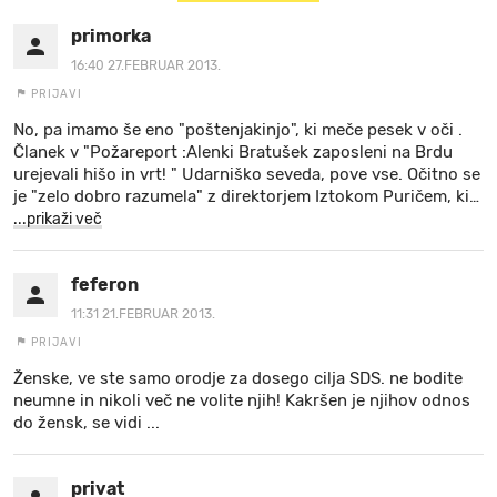
primorka
16:40 27.FEBRUAR 2013.
PRIJAVI
No, pa imamo še eno "poštenjakinjo", ki meče pesek v oči .
Članek v "Požareport :Alenki Bratušek zaposleni na Brdu
urejevali hišo in vrt! " Udarniško seveda, pove vse. Očitno se
je "zelo dobro razumela" z direktorjem Iztokom Puričem, ki
…
...prikaži več
feferon
11:31 21.FEBRUAR 2013.
PRIJAVI
Ženske, ve ste samo orodje za dosego cilja SDS. ne bodite
neumne in nikoli več ne volite njih! Kakršen je njihov odnos
do žensk, se vidi ...
privat