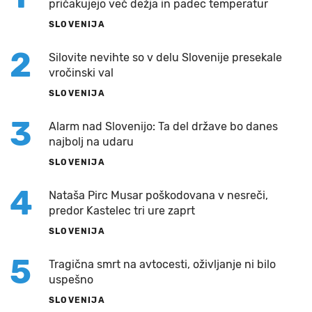
pričakujejo več dežja in padec temperatur
SLOVENIJA
2
Silovite nevihte so v delu Slovenije presekale
vročinski val
SLOVENIJA
3
Alarm nad Slovenijo: Ta del države bo danes
najbolj na udaru
SLOVENIJA
4
Nataša Pirc Musar poškodovana v nesreči,
predor Kastelec tri ure zaprt
SLOVENIJA
5
Tragična smrt na avtocesti, oživljanje ni bilo
uspešno
SLOVENIJA