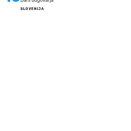
Dars odgovarja
SLOVENIJA