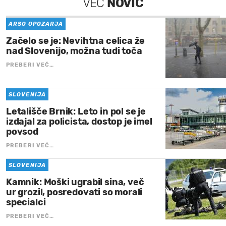
VEČ
NOVIC
ARSO OPOZARJA
Začelo se je: Nevihtna celica že
nad Slovenijo, možna tudi toča
PREBERI VEČ…
SLOVENIJA
Letališče Brnik: Leto in pol se je
izdajal za policista, dostop je imel
povsod
PREBERI VEČ…
SLOVENIJA
Kamnik: Moški ugrabil sina, več
ur grozil, posredovati so morali
specialci
PREBERI VEČ…