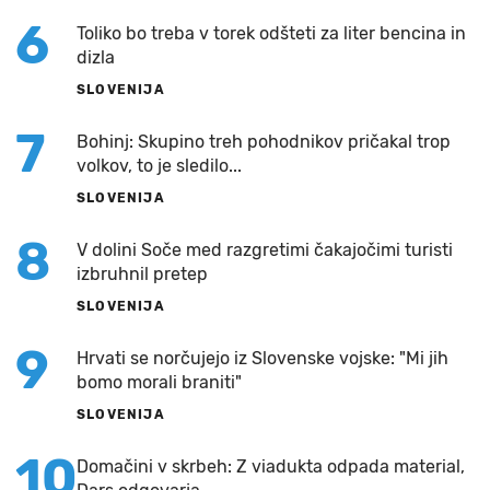
6
Toliko bo treba v torek odšteti za liter bencina in
dizla
SLOVENIJA
7
Bohinj: Skupino treh pohodnikov pričakal trop
volkov, to je sledilo...
SLOVENIJA
8
V dolini Soče med razgretimi čakajočimi turisti
izbruhnil pretep
SLOVENIJA
9
Hrvati se norčujejo iz Slovenske vojske: "Mi jih
bomo morali braniti"
SLOVENIJA
10
Domačini v skrbeh: Z viadukta odpada material,