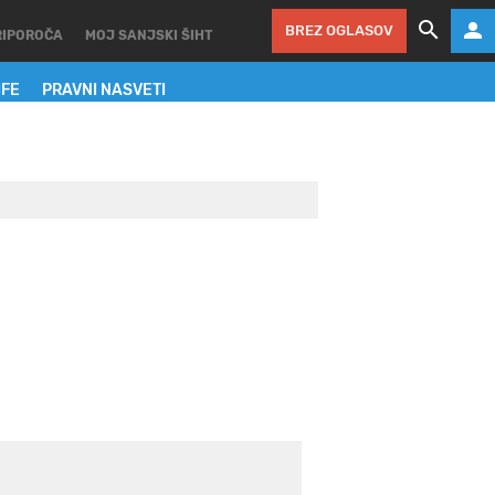
BREZ OGLASOV
RIPOROČA
MOJ SANJSKI ŠIHT
IFE
PRAVNI NASVETI