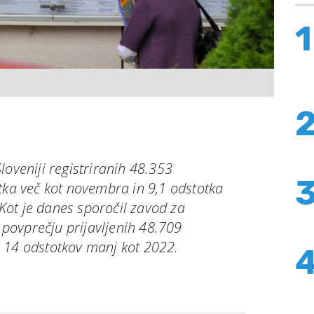
1
loveniji registriranih 48.353
tka več kot novembra in 9,1 odstotka
ot je danes sporočil zavod za
v povprečju prijavljenih 48.709
 14 odstotkov manj kot 2022.