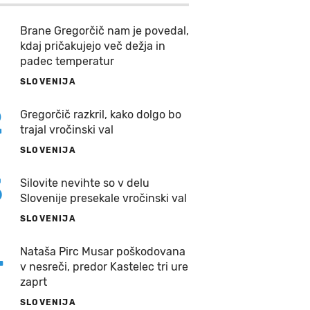
Brane Gregorčič nam je povedal,
kdaj pričakujejo več dežja in
padec temperatur
SLOVENIJA
2
Gregorčič razkril, kako dolgo bo
trajal vročinski val
SLOVENIJA
3
Silovite nevihte so v delu
Slovenije presekale vročinski val
SLOVENIJA
4
Nataša Pirc Musar poškodovana
v nesreči, predor Kastelec tri ure
zaprt
SLOVENIJA