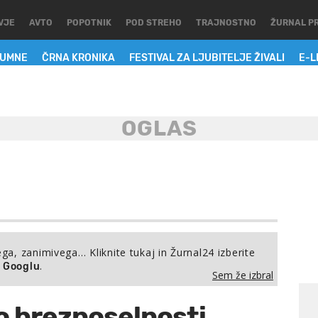
VJE
AVTO
POPOTNIK
POD STREHO
TRAJNOSTNO
ŽURNAL P
LUMNE
ČRNA KRONIKA
FESTIVAL ZA LJUBITELJE ŽIVALI
E-L
ega, zanimivega… Kliknite tukaj in Žurnal24 izberite
.
a Googlu
Sem že izbral
o brezposelnosti,