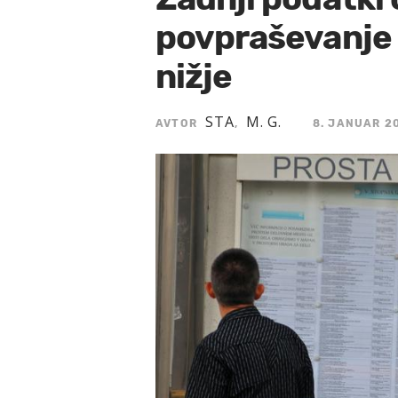
povpraševanje 
nižje
STA
M. G.
AVTOR
,
8. JANUAR 20