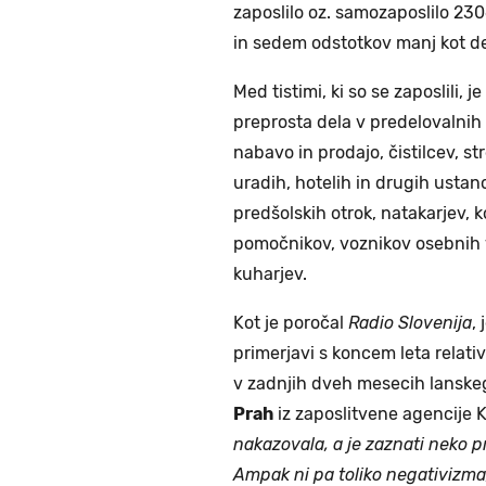
zaposlilo oz. samozaposlilo 23
in sedem odstotkov manj kot 
Med tistimi, ki so se zaposlili, 
preprosta dela v predelovalnih 
nabavo in prodajo, čistilcev, s
uradih, hotelih in drugih ustan
predšolskih otrok, natakarjev, 
pomočnikov, voznikov osebnih vo
kuharjev.
Kot je poročal
Radio Slovenija
,
primerjavi s koncem leta relati
v zadnjih dveh mesecih lanskeg
Prah
iz zaposlitvene agencije K
nakazovala, a je zaznati neko p
Ampak ni pa toliko negativizma