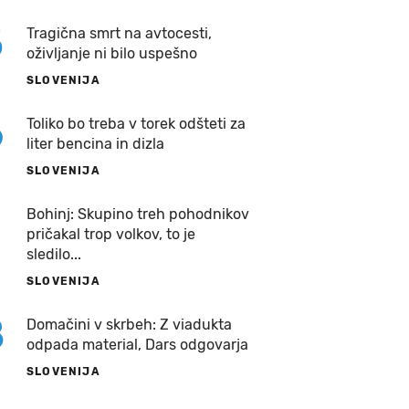
5
Tragična smrt na avtocesti,
oživljanje ni bilo uspešno
SLOVENIJA
6
Toliko bo treba v torek odšteti za
liter bencina in dizla
SLOVENIJA
7
Bohinj: Skupino treh pohodnikov
pričakal trop volkov, to je
sledilo...
SLOVENIJA
8
Domačini v skrbeh: Z viadukta
odpada material, Dars odgovarja
SLOVENIJA