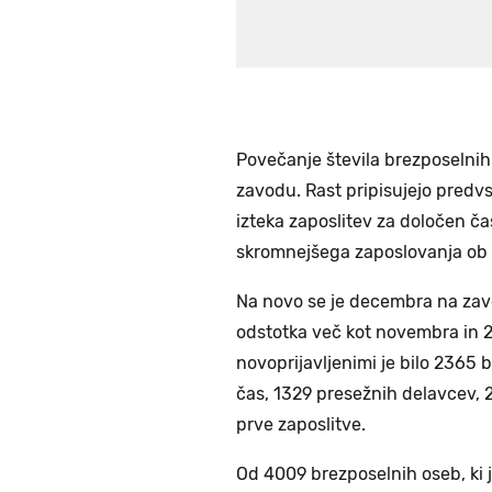
Povečanje števila brezposelnih
zavodu. Rast pripisujejo predv
izteka zaposlitev za določen ča
skromnejšega zaposlovanja ob 
Na novo se je decembra na zavod
odstotka več kot novembra in 
novoprijavljenimi je bilo 2365 
čas, 1329 presežnih delavcev, 
prve zaposlitve.
Od 4009 brezposelnih oseb, ki j