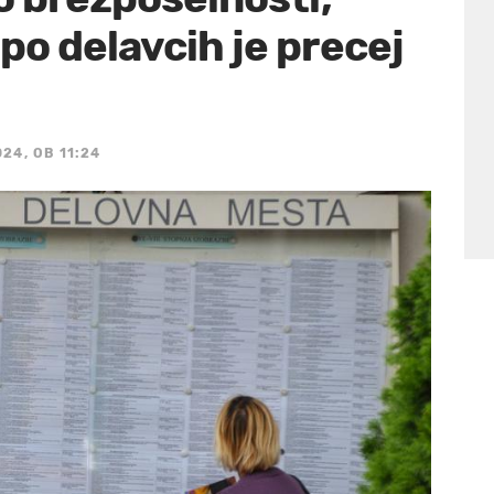
po delavcih je precej
24, OB 11:24