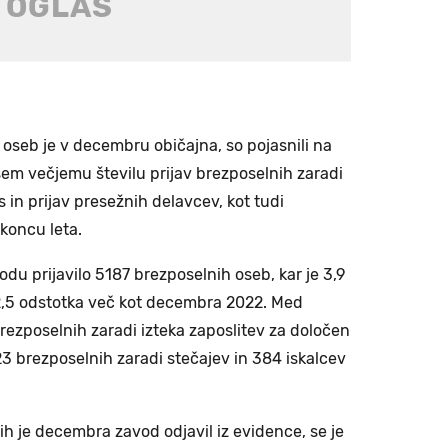
 oseb je v decembru običajna, so pojasnili na
sem večjemu številu prijav brezposelnih zaradi
s in prijav presežnih delavcev, kot tudi
koncu leta.
u prijavilo 5187 brezposelnih oseb, kar je 3,9
2,5 odstotka več kot decembra 2022. Med
brezposelnih zaradi izteka zaposlitev za določen
23 brezposelnih zaradi stečajev in 384 iskalcev
ih je decembra zavod odjavil iz evidence, se je