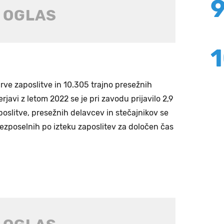
 prve zaposlitve in 10.305 trajno presežnih
rjavi z letom 2022 se je pri zavodu prijavilo 2,9
oslitve, presežnih delavcev in stečajnikov se
brezposelnih po izteku zaposlitev za določen čas