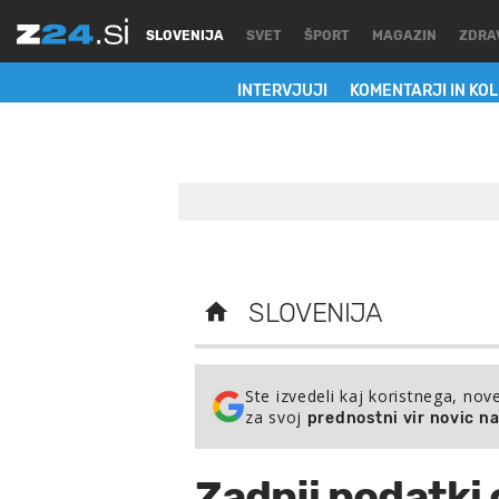
SLOVENIJA
SVET
ŠPORT
MAGAZIN
ZDRA
INTERVJUJI
KOMENTARJI IN KO
SLOVENIJA
Ste izvedeli kaj koristnega, nov
za svoj
prednostni vir novic n
Zadnji podatki 