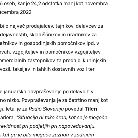
06 oseb, kar je 24,2 odstotka manj kot novembra
decembra 2022.
je bilo največ prodajalcev, tajnikov, delavcev za
dejavnostih, skladiščnikov in uradnikov za
trežnikov in gospodinjskih pomočnikov ipd. v
ovah, vzgojiteljev in pomočnikov vzgojiteljev
komercialnih zastopnikov za prodajo, kuhinjskih
zil, taksijev in lahkih dostavnih vozil ter
 je januarsko povpraševanje po delavcih v
vno nizko. Povpraševanja je za četrtino manj kot
a leta, je za
Radio Slovenija
povedal
Tilen
ariera.
"Situacija ni tako črna, kot se je mogoče
revidnost pri podjetjih pri napovedovanju.
, kot ga je bilo mogoče zaznati v zadnjem