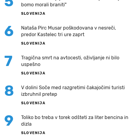
5
bomo morali braniti"
SLOVENIJA
6
Nataša Pirc Musar poškodovana v nesreči,
predor Kastelec tri ure zaprt
SLOVENIJA
7
Tragična smrt na avtocesti, oživljanje ni bilo
uspešno
SLOVENIJA
8
V dolini Soče med razgretimi čakajočimi turisti
izbruhnil pretep
SLOVENIJA
9
Toliko bo treba v torek odšteti za liter bencina in
dizla
SLOVENIJA