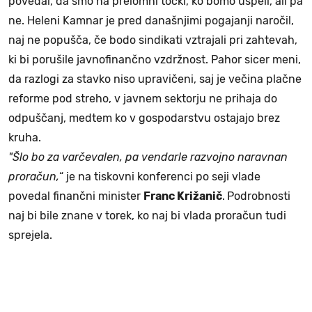
povedal, da smo na prelomni točki, ko bomo uspeli, ali pa
ne. Heleni Kamnar je pred današnjimi pogajanji naročil,
naj ne popušča, če bodo sindikati vztrajali pri zahtevah,
ki bi porušile javnofinančno vzdržnost. Pahor sicer meni,
da razlogi za stavko niso upravičeni, saj je večina plačne
reforme pod streho, v javnem sektorju ne prihaja do
odpuščanj, medtem ko v gospodarstvu ostajajo brez
kruha.
"
Šlo bo za varčevalen, pa vendarle razvojno naravnan
proračun,
“ je na tiskovni konferenci po seji vlade
povedal finančni minister
Franc Križanič
.
Podrobnosti
naj bi bile znane v torek, ko naj bi vlada proračun tudi
sprejela.