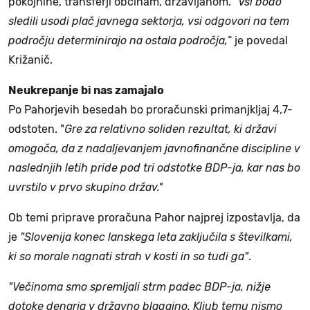
pokojnine, transferji občinam, državljanom. "
Vsi bodo
sledili usodi plač javnega sektorja, vsi odgovori na tem
področju determinirajo na ostala področja,
“ je povedal
Križanič.
Neukrepanje bi nas zamajalo
Po Pahorjevih besedah bo proračunski primanjkljaj 4,7-
odstoten. "
Gre za relativno soliden rezultat, ki državi
omogoča, da z nadaljevanjem javnofinančne discipline v
naslednjih letih pride pod tri odstotke BDP-ja, kar nas bo
uvrstilo v prvo skupino držav."
Ob temi priprave proračuna Pahor najprej izpostavlja, da
je
"Slovenija konec lanskega leta zaključila s številkami,
ki so morale nagnati strah v kosti in so tudi ga"
.
"
Večinoma smo spremljali strm padec BDP-ja, nižje
dotoke denarja v državno blagajno. Kljub temu nismo