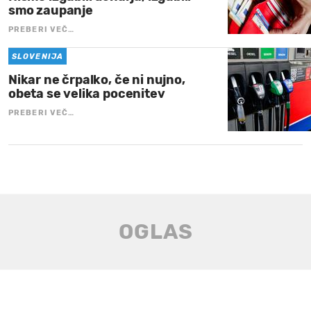
smo zaupanje
PREBERI VEČ…
SLOVENIJA
Nikar ne črpalko, če ni nujno,
obeta se velika pocenitev
PREBERI VEČ…