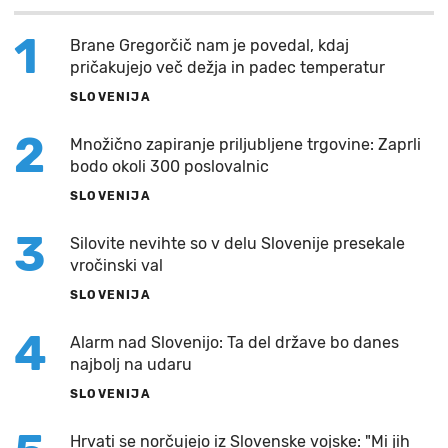
1
Brane Gregorčič nam je povedal, kdaj
pričakujejo več dežja in padec temperatur
SLOVENIJA
2
Množično zapiranje priljubljene trgovine: Zaprli
bodo okoli 300 poslovalnic
SLOVENIJA
3
Silovite nevihte so v delu Slovenije presekale
vročinski val
SLOVENIJA
4
Alarm nad Slovenijo: Ta del države bo danes
najbolj na udaru
SLOVENIJA
Hrvati se norčujejo iz Slovenske vojske: "Mi jih