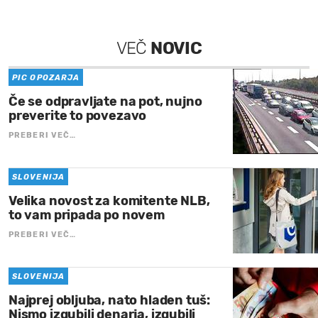
VEČ
NOVIC
PIC OPOZARJA
Če se odpravljate na pot, nujno
preverite to povezavo
PREBERI VEČ…
SLOVENIJA
Velika novost za komitente NLB,
to vam pripada po novem
PREBERI VEČ…
SLOVENIJA
Najprej obljuba, nato hladen tuš:
Nismo izgubili denarja, izgubili