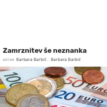
MOJ SANJ
Zamrznitev še neznanka
Barbara Barbič
Barbara Barbič
AVTOR
,