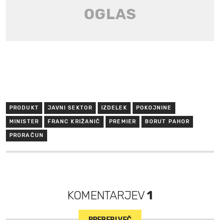
PRODUKT
JAVNI SEKTOR
IZDELEK
POKOJNINE
MINISTER
FRANC KRIŽANIČ
PREMIER
BORUT PAHOR
PRORAČUN
KOMENTARJEV
1
PREBERI VEČ