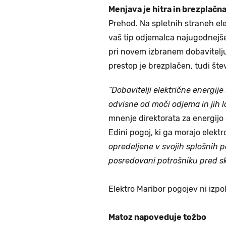
Menjava je hitra in brezplačn
Prehod. Na spletnih straneh ele
vaš tip odjemalca najugodnejše.
pri novem izbranem dobavitelju.
prestop je brezplačen, tudi št
“
Dobavitelji električne energije
odvisne od moči odjema in jih 
mnenje direktorata za energijo
Edini pogoj, ki ga morajo elektro
opredeljene v svojih splošnih po
posredovani potrošniku pred skl
Elektro Maribor pogojev ni izpol
Matoz napoveduje tožbo