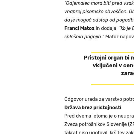
“Odjemalec mora biti pred vs
vnaprej pisemsko obveščen. Obv
da je mogoč odstop od pogodbe
Franci Matoz
in dodaja:
“Ko je 
splošnih pogojih
.
”
Matoz napove
Pristojni organ bi m
vključeni v ceno
zara
Odgovor urada za varstvo potr
Država brez pristojnosti
Pred dvema letoma je o neupra
Zveza potrošnikov Slovenije (Z
takrat niso ugotovili kršitev za