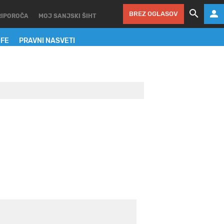
BREZ OGLASOV
RIPOROČA
MOJ SANJSKI ŠIHT
IFE
PRAVNI NASVETI