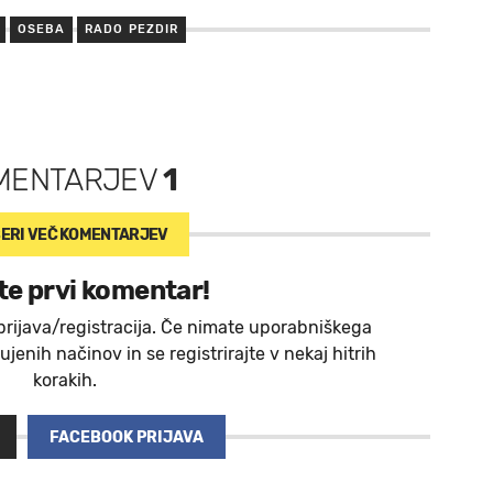
OSEBA
RADO PEZDIR
MENTARJEV
1
ERI VEČ
KOMENTARJEV
te prvi komentar!
prijava/registracija. Če nimate uporabniškega
jenih načinov in se registrirajte v nekaj hitrih
korakih.
FACEBOOK PRIJAVA