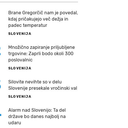
Brane Gregorčič nam je povedal,
kdaj pričakujejo več dežja in
padec temperatur
SLOVENIJA
2
Množično zapiranje priljubljene
trgovine: Zaprli bodo okoli 300
poslovalnic
SLOVENIJA
3
Silovite nevihte so v delu
Slovenije presekale vročinski val
SLOVENIJA
4
Alarm nad Slovenijo: Ta del
države bo danes najbolj na
udaru