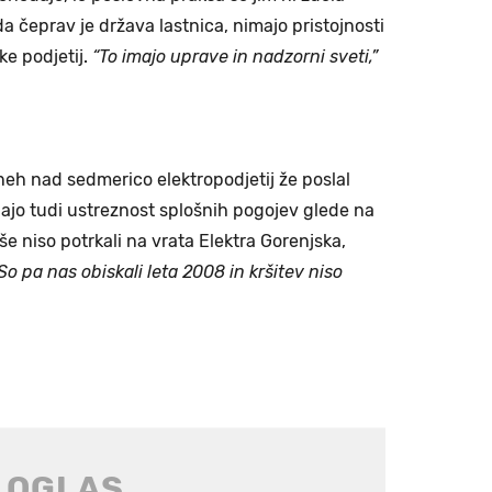
da čeprav je država lastnica, nimajo pristojnosti
ke podjetij.
“To imajo uprave in nadzorni sveti,”
dneh nad sedmerico elektropodjetij že poslal
jajo tudi ustreznost splošnih pogojev glede na
še niso potrkali na vrata Elektra Gorenjska,
So pa nas obiskali leta 2008 in kršitev niso