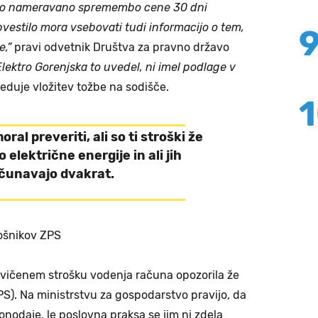
ako nameravano spremembo cene 30 dni
estilo mora vsebovati tudi informacijo o tem,
,”
pravi odvetnik Društva za pravno državo
Elektro Gorenjska to uvedel, ni imel podlage v
duje vložitev tožbe na sodišče.
oral preveriti, ali so ti stroški že
 električne energije in ali jih
čunavajo dvakrat.
ošnikov ZPS
vičenem strošku vodenja računa opozorila že
PS). Na ministrstvu za gospodarstvo pravijo, da
konodaje, le poslovna praksa se jim ni zdela