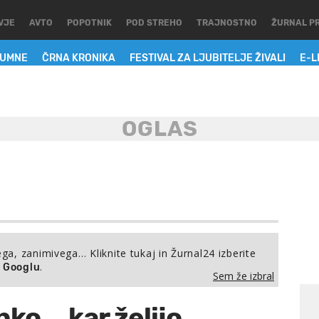
VJE
AVTO
POPOTNIK
POD STREHO
TRAJNOSTNO
ŽURNAL P
LUMNE
ČRNA KRONIKA
FESTIVAL ZA LJUBITELJE ŽIVALI
E-L
ega, zanimivega… Kliknite tukaj in Žurnal24 izberite
.
a Googlu
Sem že izbral
ko, kar želijo