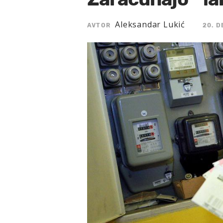
Aleksandar Lukić
AVTOR
20. D