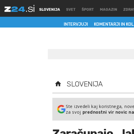
SLOVENIJA
SVET
ŠPORT
MAGAZIN
ZDRA
INTERVJUJI
KOMENTARJI IN KO
SLOVENIJA
Ste izvedeli kaj koristnega, nov
za svoj
prednostni vir novic n
Zaračunajo lah