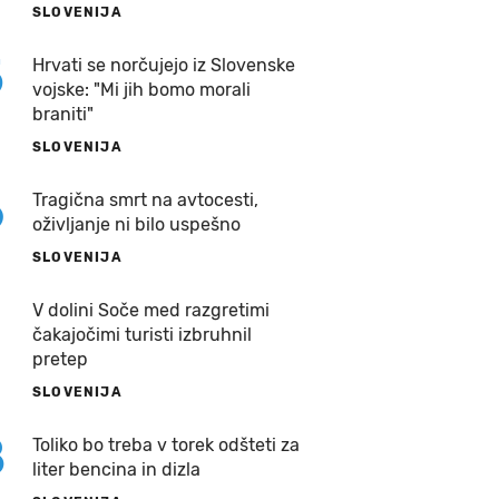
SLOVENIJA
5
Hrvati se norčujejo iz Slovenske
vojske: "Mi jih bomo morali
braniti"
SLOVENIJA
6
Tragična smrt na avtocesti,
oživljanje ni bilo uspešno
SLOVENIJA
7
V dolini Soče med razgretimi
čakajočimi turisti izbruhnil
pretep
SLOVENIJA
8
Toliko bo treba v torek odšteti za
liter bencina in dizla