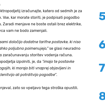
a
ktropodjetij izračunajte, katero od sedmih je za
 Vse, kar morate storiti, je podpisati pogodbo
 Zaradi menjave ne boste ostali brez elektrike,
evca vam ne bodo zamenjali.
 sami določijo dodatne tarifne postavke, ki niso
lahko poljubno poimenujejo,”
se glasi neuradno
 o zaračunavanju storitev vodenja računa.
podjetja izpolniti, je, da
“imajo te postavke
gojih, ki morajo biti vnaprej objavljeni in
enitvijo ali potrditvijo pogodbe”
.
njeval, zato so vpeljavo tega stroška opustili.