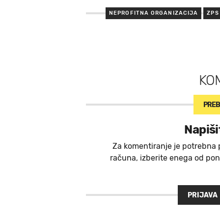
NEPROFITNA ORGANIZACIJA
ZPS
KO
PREB
Napiši
Za komentiranje je potrebna 
računa, izberite enega od ponu
PRIJAVA