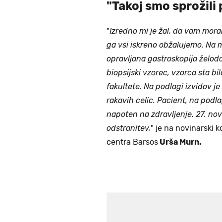
"Takoj smo sprožili
"
Izredno mi je žal, da vam moram
ga vsi iskreno obžalujemo. Na m
opravljana gastroskopija želodca
biopsijski vzorec, vzorca sta bi
fakultete. Na podlagi izvidov j
rakavih celic. Pacient, na podlag
napoten na zdravljenje. 27. nov
odstranitev,
" je na novinarski 
centra Barsos
Urša Murn.