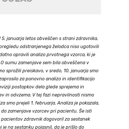
 5. januarja letos obveščen s strani zdravnika,
pregledu odstranjenega želodca niso ugotovili
datno opravili analizo prvotnega vzorca, ki je
la. O sumu zamenjave sem bila obveščena v
mo sprožili preiskavo, v sredo, 10. januarja smo
 zaprosilo za ponovno analizo in identifikacijo
reviziji postopkov dela glede sprejema in
v in odvzema. V tej fazi nepravilnosti nismo
za smo prejeli 1. februarja. Analiza je pokazala,
lo do zamenjave vzorcev pri pacientu. Še isti
h pacientov zdravnik dogovoril za sestanek
je na sestanku pojasnil, da je prišlo do