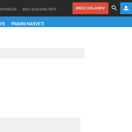
BREZ OGLASOV
RIPOROČA
MOJ SANJSKI ŠIHT
IFE
PRAVNI NASVETI