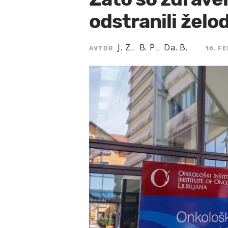
odstranili želo
J. Z.
B. P.
Da. B.
AVTOR
,
,
16. F