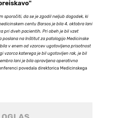
 preiskavo"
 sporočiti, da se je zgodil neljub dogodek, ki
edicinskem centu Barsos je bila 4. oktobra lani
 pri dveh pacientih. Pri obeh je bil vzet
la poslana na Inštitut za patologijo Medicinske
e bila v enem od vzorcev ugotovljena prisotnost
i vzorca katerega je bil ugotovljen rak, je bil
embra lani je bila opravljena operativna
konferenci povedala direktorica Medicinskega