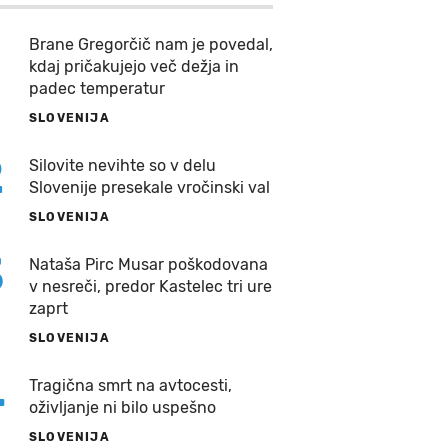
Brane Gregorčič nam je povedal,
kdaj pričakujejo več dežja in
padec temperatur
SLOVENIJA
2
Silovite nevihte so v delu
Slovenije presekale vročinski val
SLOVENIJA
3
Nataša Pirc Musar poškodovana
v nesreči, predor Kastelec tri ure
zaprt
SLOVENIJA
4
Tragična smrt na avtocesti,
oživljanje ni bilo uspešno
SLOVENIJA