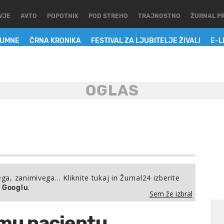
VJE
AVTO
POPOTNIK
POD STREHO
TRAJNOSTNO
ŽURNAL P
LUMNE
ČRNA KRONIKA
FESTIVAL ZA LJUBITELJE ŽIVALI
E-L
ega, zanimivega… Kliknite tukaj in Žurnal24 izberite
.
a Googlu
Sem že izbral
mu pacientu