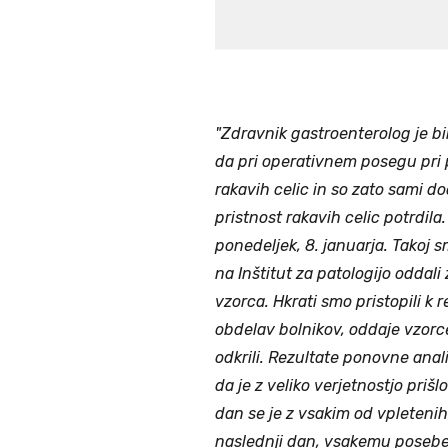
"Zdravnik gastroenterolog je bil
da pri operativnem posegu pri 
rakavih celic in so zato sami do
pristnost rakavih celic potrdi
ponedeljek, 8. januarja. Takoj s
na Inštitut za patologijo oddali
vzorca. Hkrati smo pristopili k 
obdelav bolnikov, oddaje vzorce
odkrili. Rezultate ponovne anali
da je z veliko verjetnostjo priš
dan se je z vsakim od vpleteni
naslednji dan, vsakemu posebej 