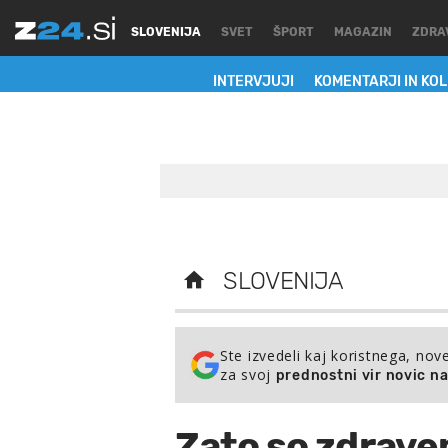
SLOVENIJA
SVET
ŠPORT
MAGAZIN
ZDRA
INTERVJUJI
KOMENTARJI IN KO
SLOVENIJA
Ste izvedeli kaj koristnega, nov
za svoj
prednostni vir novic n
Zato so zdrave