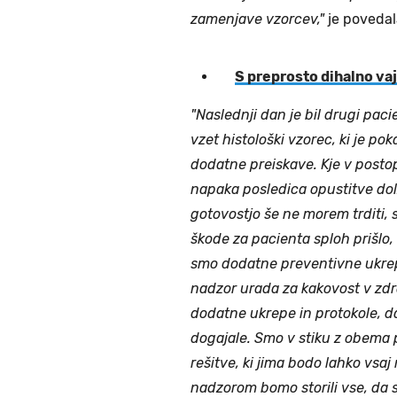
zamenjave vzorcev,"
je povedal
S preprosto dihalno va
"Naslednji dan je bil drugi pac
vzet histološki vzorec, ki je pok
dodatne preiskave. Kje v postopk
napaka posledica opustitve dolž
gotovostjo še ne morem trditi, 
škode za pacienta sploh prišlo
smo dodatne preventivne ukrepe 
nadzor urada za kakovost v zdra
dodatne ukrepe in protokole, 
dogajale. Smo v stiku z obema 
rešitve, ki jima bodo lahko vsaj
nadzorom bomo storili vse, da