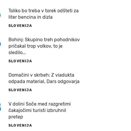
5
Toliko bo treba v torek odšteti za
liter bencina in dizla
SLOVENIJA
6
Bohinj: Skupino treh pohodnikov
pričakal trop volkov, to je
sledilo...
SLOVENIJA
7
Domačini v skrbeh: Z viadukta
odpada material, Dars odgovarja
SLOVENIJA
8
V dolini Soče med razgretimi
čakajočimi turisti izbruhnil
pretep
SLOVENIJA