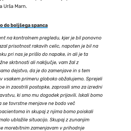
a Urša Marn.
jo do boljšega spanca
ient na kontrolnem pregledu, kjer je bil ponovno
azal prisotnost rakavih celic, napoten je bil na
u pri nas je prišlo do napake, in ali je ta
ne skrbnosti ali naključje, vam žal z
samo dejstvo, da je do zamenjave in s tem
, v vsakem primeru globoko obžalujemo. Sprejeli
in zaostrili postopke, zaprosili smo za izredni
vstvu, ki smo mu dogodek prijavili. Iskali bomo
da se tovrstne menjave ne bodo več
pacientoma in skupaj z njima bomo poiskali
 malo ublažile situacijo. Skupaj z zunanjim
 se morebitnim zamenjavam v prihodnje