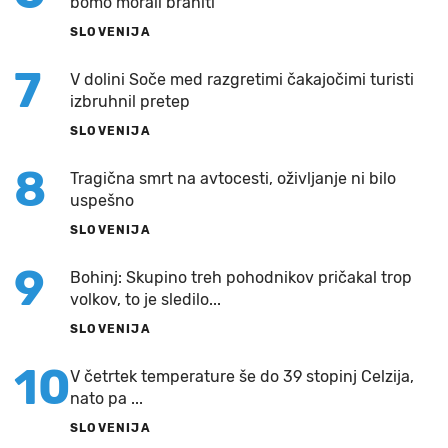
bomo morali braniti"
SLOVENIJA
7
V dolini Soče med razgretimi čakajočimi turisti
izbruhnil pretep
SLOVENIJA
8
Tragična smrt na avtocesti, oživljanje ni bilo
uspešno
SLOVENIJA
9
Bohinj: Skupino treh pohodnikov pričakal trop
volkov, to je sledilo...
SLOVENIJA
10
V četrtek temperature še do 39 stopinj Celzija,
nato pa ...
SLOVENIJA