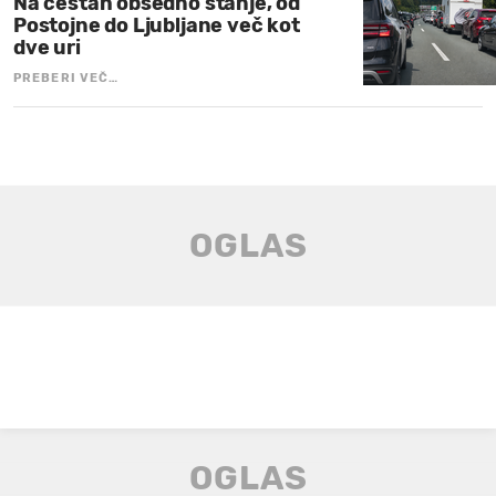
Na cestah obsedno stanje, od
Postojne do Ljubljane več kot
dve uri
PREBERI VEČ…