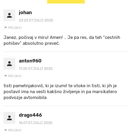
johan
23:23 07.JULIJ 2025.
PRIJAVI
Janez, počivaj v miru! Amen! .. Je pa res, da teh "cestnih
pohišev" absolutno preveč.
anton960
17:20 07.JULIJ 2025.
PRIJAVI
tisti pametnjakovič, ki je izumil te otoke in tisti, ki jih je
postavil ima na vesti kakšno življenje in pa marsikatero
podvozje avtomobila
drago446
16:01 07.JULIJ 2025.
PRIJAVI