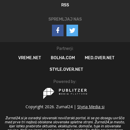
RSS
SPREMLJAJ NAS
Partnerji:
VREME.NET
BOLHA.COM
MED.OVER.NET
STYLE.OVER.NET
Powered by:
Copyright 2026. Zurnal24 |
Styria Media si
Žurnal24.si je osrednji slovenski novičarski portal, ki se po dosegu uvršča
med prve tri najbolj obiskane slovenske spletne strani. Žurnal24 je mesto,
kjer lahko prebirate aktualne, ekskluzivne, domače, tuje in slovenske