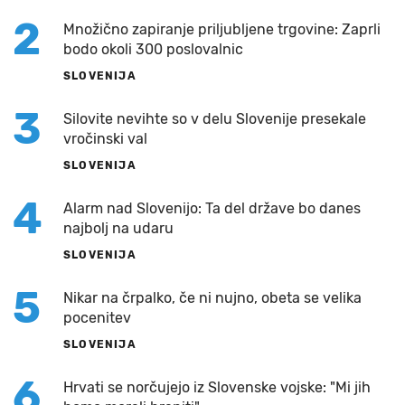
2
Množično zapiranje priljubljene trgovine: Zaprli
bodo okoli 300 poslovalnic
SLOVENIJA
3
Silovite nevihte so v delu Slovenije presekale
vročinski val
SLOVENIJA
4
Alarm nad Slovenijo: Ta del države bo danes
najbolj na udaru
SLOVENIJA
5
Nikar na črpalko, če ni nujno, obeta se velika
pocenitev
SLOVENIJA
6
Hrvati se norčujejo iz Slovenske vojske: "Mi jih