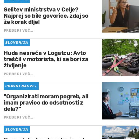
Selitev ministrstva v Celje?
Najprej so bile govorice, zdaj so
že korak dlje!
PREBERI VEČ…
SLOVENIJA
Huda nesreča v Logatcu: Avto
treščil v motorista, ki se bori za
življenje
PREBERI VEČ…
PRAVNI NASVET
"Organizirati moram pogreb, ali
imam pravico do odsotnosti z
dela?"
PREBERI VEČ…
SLOVENIJA