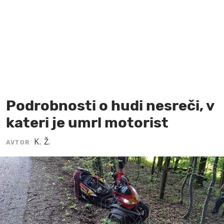
MOJ SANJ
Podrobnosti o hudi nesreči, v
kateri je umrl motorist
K. Ž.
AVTOR