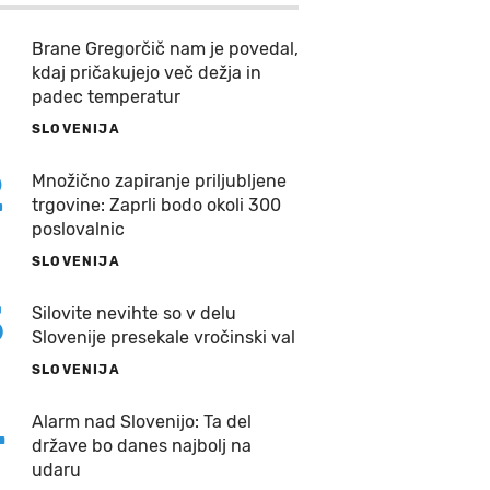
Brane Gregorčič nam je povedal,
kdaj pričakujejo več dežja in
padec temperatur
SLOVENIJA
2
Množično zapiranje priljubljene
trgovine: Zaprli bodo okoli 300
poslovalnic
SLOVENIJA
3
Silovite nevihte so v delu
Slovenije presekale vročinski val
SLOVENIJA
4
Alarm nad Slovenijo: Ta del
države bo danes najbolj na
udaru