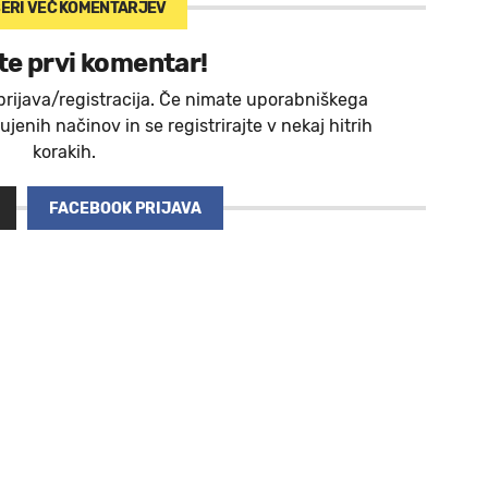
ERI VEČ
KOMENTARJEV
te prvi komentar!
prijava/registracija. Če nimate uporabniškega
jenih načinov in se registrirajte v nekaj hitrih
korakih.
FACEBOOK PRIJAVA