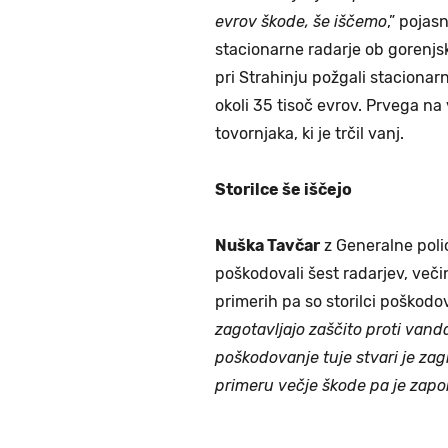
evrov škode, še iščemo
,” pojas
stacionarne radarje ob gorenjs
pri Strahinju požgali stacionarn
okoli 35 tisoč evrov. Prvega na 
tovornjaka, ki je trčil vanj.
Storilce še iščejo
Nuška Tavčar
z Generalne polic
poškodovali šest radarjev, veči
primerih pa so storilci poškodova
zagotavljajo zaščito proti vanda
poškodovanje tuje stvari je zag
primeru večje škode pa je zapo