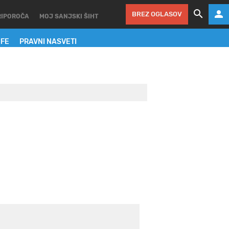
BREZ OGLASOV
RIPOROČA
MOJ SANJSKI ŠIHT
IFE
PRAVNI NASVETI