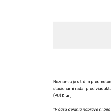
Neznanec je s trdim predmetom
stacionarni radar pred viadukto
(PU) Kranj.
“
V času dejanja naprave ni bilo v