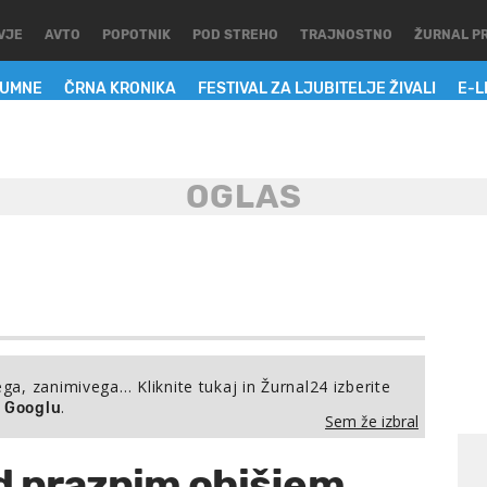
VJE
AVTO
POPOTNIK
POD STREHO
TRAJNOSTNO
ŽURNAL P
LUMNE
ČRNA KRONIKA
FESTIVAL ZA LJUBITELJE ŽIVALI
E-L
ega, zanimivega… Kliknite tukaj in Žurnal24 izberite
.
a Googlu
Sem že izbral
ad praznim ohišjem