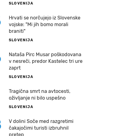
SLOVENIJA
5
Hrvati se norčujejo iz Slovenske
vojske: "Mi jih bomo morali
braniti"
SLOVENIJA
6
Nataša Pirc Musar poškodovana
v nesreči, predor Kastelec tri ure
zaprt
SLOVENIJA
7
Tragična smrt na avtocesti,
oživljanje ni bilo uspešno
SLOVENIJA
8
V dolini Soče med razgretimi
čakajočimi turisti izbruhnil
pretep