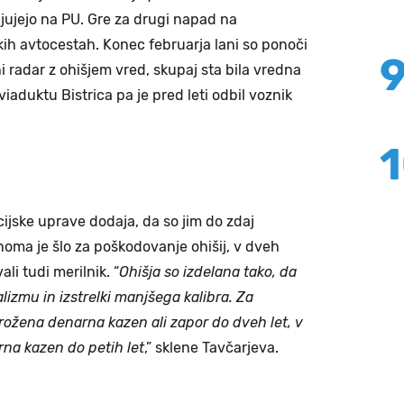
njujejo na PU. Gre za drugi napad na
kih avtocestah. Konec februarja lani so ponoči
i radar z ohišjem vred, skupaj sta bila vredna
viaduktu Bistrica pa je pred leti odbil voznik
ijske uprave dodaja, da so jim do zdaj
noma je šlo za poškodovanje ohišij, v dveh
li tudi merilnik. “
Ohišja so izdelana tako, da
lizmu in izstrelki manjšega kalibra. Za
rožena denarna kazen ali zapor do dveh let, v
rna kazen do petih let
,” sklene Tavčarjeva.