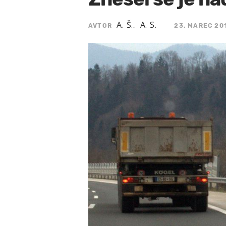
A. Š.
A. S.
AVTOR
,
23. MAREC 201