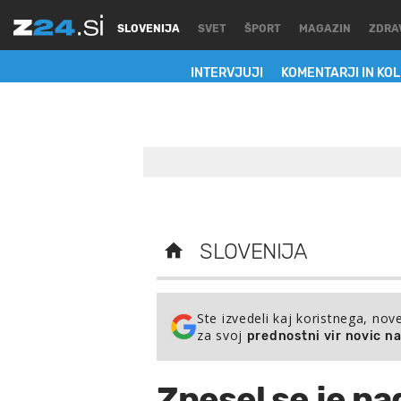
SLOVENIJA
SVET
ŠPORT
MAGAZIN
ZDRA
INTERVJUJI
KOMENTARJI IN KO
SLOVENIJA
Ste izvedeli kaj koristnega, nov
za svoj
prednostni vir novic n
Znesel se je n