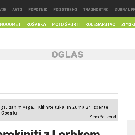
VJE
AVTO
POPOTNIK
POD STREHO
TRAJNOSTNO
ŽURNAL P
NOGOMET
KOŠARKA
MOTO ŠPORTI
KOLESARSTVO
ZIMSK
ega, zanimivega… Kliknite tukaj in Žurnal24 izberite
.
a Googlu
Sem že izbral
prekiniti z Lorbkom