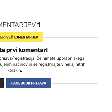
MENTARJEV
1
ERI VEČ
KOMENTARJEV
te prvi komentar!
prijava/registracija. Če nimate uporabniškega
jenih načinov in se registrirajte v nekaj hitrih
korakih.
FACEBOOK PRIJAVA