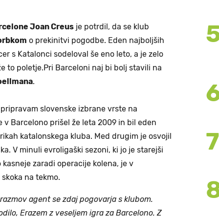
rcelone Joan Creus
je potrdil, da se klub
orbkom
o prekinitvi pogodbe. Eden najboljših
cer s Katalonci sodeloval še eno leto, a je zelo
 to poletje.Pri Barceloni naj bi bolj stavili na
oellmana
.
l pripravam slovenske izbrane vrste na
 v Barcelono prišel že leta 2009 in bil eden
orikah katalonskega kluba. Med drugim je osvojil
. V minuli evroligaški sezoni, ki jo je starejši
 kasneje zaradi operacije kolena, je v
,7 skoka na tekmo.
 Erazmov agent se zdaj pogovarja s klubom.
odilo, Erazem z veseljem igra za Barcelono. Z