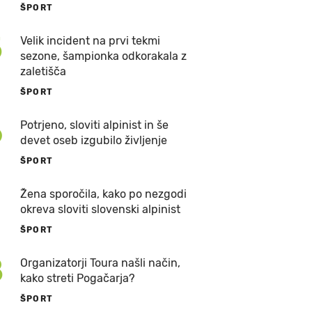
ŠPORT
5
Velik incident na prvi tekmi
sezone, šampionka odkorakala z
zaletišča
ŠPORT
6
Potrjeno, sloviti alpinist in še
devet oseb izgubilo življenje
ŠPORT
7
Žena sporočila, kako po nezgodi
okreva sloviti slovenski alpinist
ŠPORT
8
Organizatorji Toura našli način,
kako streti Pogačarja?
ŠPORT