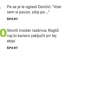
9
Pa se je le oglasil Dončić: "Vzel
sem si pavzo, zdaj pa ..."
ŠPORT
10
Sloviti insider razkriva: Roglič
naj bi kariero zaključil pri tej
ekipi
ŠPORT