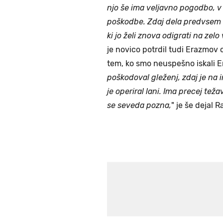
njo še ima veljavno pogodbo, v z
poškodbe. Zdaj dela predvsem n
ki jo želi znova odigrati na zelo
je novico potrdil tudi Erazmov
tem, ko smo neuspešno iskali E
poškodoval gleženj, zdaj je na in
je operiral lani. Ima precej težav
se seveda pozna,
" je še dejal 