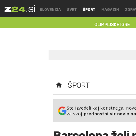
SLOVENIJA
SVET
ŠPORT
MAGAZIN
ZDRA
OLIMPIJSKE IGRE
ŠPORT
Ste izvedeli kaj koristnega, nov
za svoj
prednostni vir novic n
Barcelona želi 