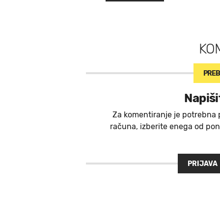
KO
PREB
Napiši
Za komentiranje je potrebna 
računa, izberite enega od ponu
PRIJAVA