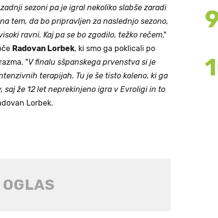
adnji sezoni pa je igral nekoliko slabše zaradi
a tem, da bo pripravljen za naslednjo sezono,
 visoki ravni. Kaj pa se bo zgodilo, težko rečem
,"
 oče
Radovan Lorbek
, ki smo ga poklicali po
razma. "
V finalu sšpanskega prvenstva si je
tenzivnih terapijah. Tu je še tisto koleno, ki ga
, saj že 12 let neprekinjeno igra v Evroligi in to
Radovan Lorbek.