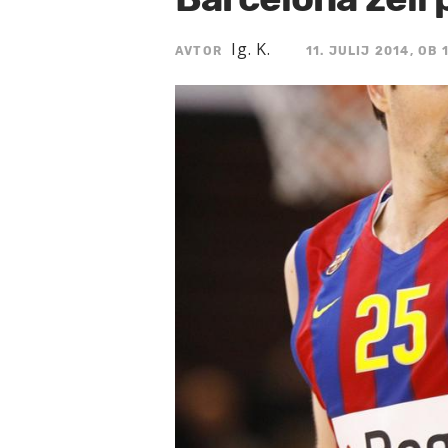
Ig. K.
AVTOR
11. JULIJ 2014, OB 