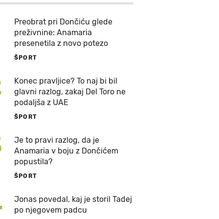
Preobrat pri Dončiću glede
preživnine: Anamaria
presenetila z novo potezo
ŠPORT
2
Konec pravljice? To naj bi bil
glavni razlog, zakaj Del Toro ne
podaljša z UAE
ŠPORT
3
Je to pravi razlog, da je
Anamaria v boju z Dončićem
popustila?
ŠPORT
4
Jonas povedal, kaj je storil Tadej
po njegovem padcu