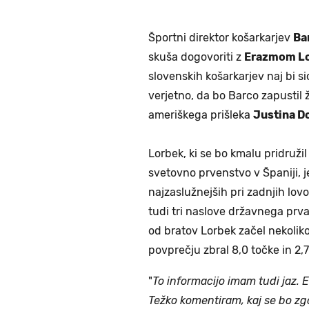
Športni direktor košarkarjev
Ba
skuša dogovoriti z
Erazmom L
slovenskih košarkarjev naj bi si
verjetno, da bo Barco zapustil že
ameriškega prišleka
Justina D
Lorbek, ki se bo kmalu pridruži
svetovno prvenstvo v Španiji, je
najzaslužnejših pri zadnjih lov
tudi tri naslove državnega prvaka
od bratov Lorbek začel nekoliko
povprečju zbral 8,0 točke in 2
"
To informacijo imam tudi jaz.
Težko komentiram, kaj se bo zg