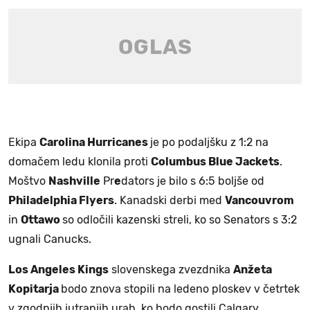
Ekipa
Carolina Hurricanes
je po podaljšku z 1:2 na
domačem ledu klonila proti
Columbus Blue Jackets
.
Moštvo
Nashville
Pr
e
dators je bilo s 6:5 boljše od
Philadelphia Flyers
. Kanadski derbi med
Vancouvrom
in
Ottawo
so odločili kazenski streli, ko so Senators s 3:2
ugnali Canucks.
Los Angeles Kings
slovenskega zvezdnika
Anžeta
Kopitarja
bodo znova stopili na ledeno ploskev v četrtek
v zgodnjih jutranjih urah, ko bodo gostili Calgary.