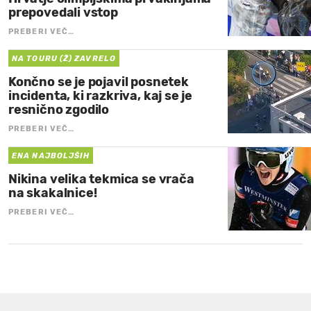
prepovedali vstop
PREBERI VEČ…
NA TOURU (Ž) ZAVRELO
Končno se je pojavil posnetek
incidenta, ki razkriva, kaj se je
resnično zgodilo
PREBERI VEČ…
ENA NAJBOLJŠIH
Nikina velika tekmica se vrača
na skakalnice!
PREBERI VEČ…