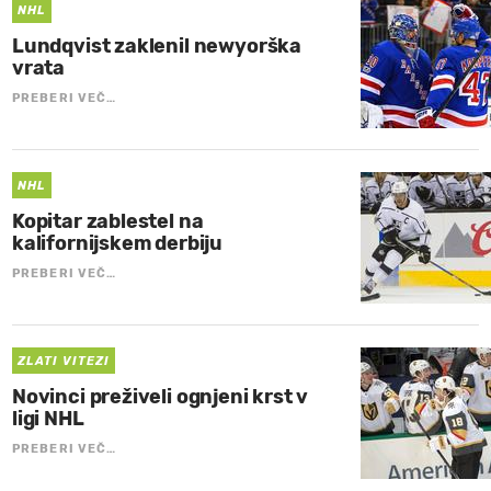
NHL
Lundqvist zaklenil newyorška
vrata
PREBERI VEČ…
NHL
Kopitar zablestel na
kalifornijskem derbiju
PREBERI VEČ…
ZLATI VITEZI
Novinci preživeli ognjeni krst v
ligi NHL
PREBERI VEČ…