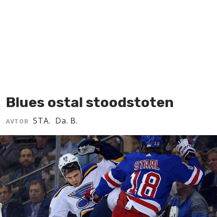
MOJ SANJ
Blues ostal stoodstoten
STA
Da. B.
AVTOR
,