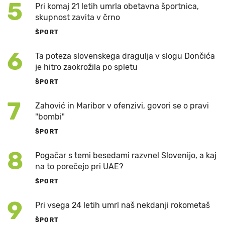
5
Pri komaj 21 letih umrla obetavna športnica,
skupnost zavita v črno
ŠPORT
6
Ta poteza slovenskega dragulja v slogu Dončića
je hitro zaokrožila po spletu
ŠPORT
7
Zahović in Maribor v ofenzivi, govori se o pravi
"bombi"
ŠPORT
8
Pogačar s temi besedami razvnel Slovenijo, a kaj
na to porečejo pri UAE?
ŠPORT
9
Pri vsega 24 letih umrl naš nekdanji rokometaš
ŠPORT