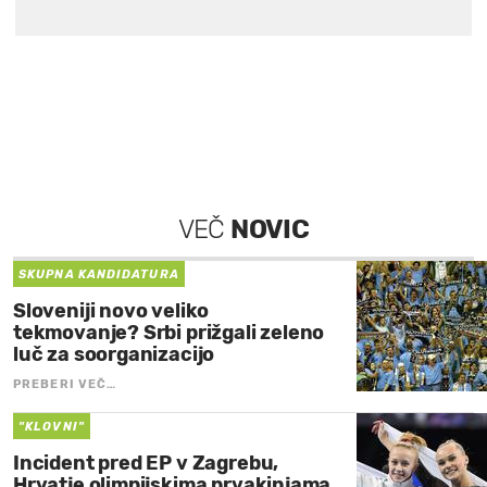
VEČ
NOVIC
SKUPNA KANDIDATURA
Sloveniji novo veliko
tekmovanje? Srbi prižgali zeleno
luč za soorganizacijo
PREBERI VEČ…
"KLOVNI"
Incident pred EP v Zagrebu,
Hrvatje olimpijskima prvakinjama