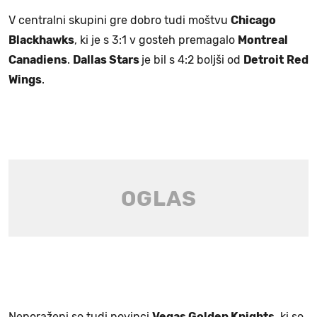
V centralni skupini gre dobro tudi moštvu
Chicago
Blackhawks
, ki je s 3:1 v gosteh premagalo
Montreal
Canadiens
.
Dallas Stars
je bil s 4:2 boljši od
Detroit
Red
Wings
.
Neporaženi so tudi novinci
Vegas Golden Knights
, ki so