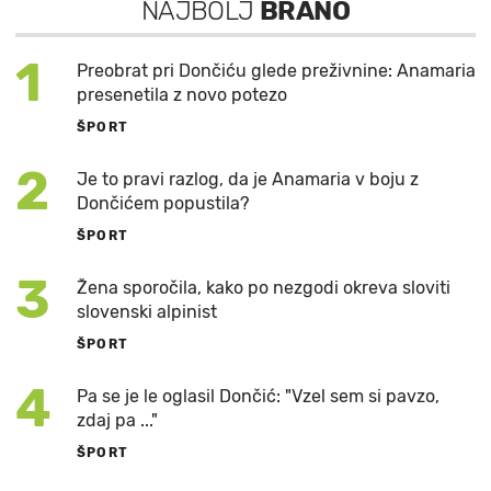
NAJBOLJ
BRANO
1
Preobrat pri Dončiću glede preživnine: Anamaria
presenetila z novo potezo
ŠPORT
2
Je to pravi razlog, da je Anamaria v boju z
Dončićem popustila?
ŠPORT
3
Žena sporočila, kako po nezgodi okreva sloviti
slovenski alpinist
ŠPORT
4
Pa se je le oglasil Dončić: "Vzel sem si pavzo,
zdaj pa ..."
ŠPORT