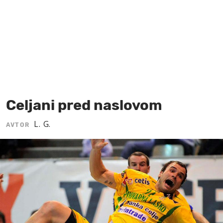
MOJ SANJ
Celjani pred naslovom
L. G.
AVTOR