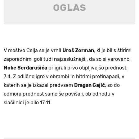
V moštvo Celja se je vrnil
Uroš Zorman
, ki je bil s štirimi
zaporednimi goli tudi najzaslužnejši, da so si varovanci
Noke Serdarušića
priigrali prvo otipljivejšo prednost,
7:4. Z odlično igro v obrambi in hitrimi protinapadi, v
katerih se je izkazal predvsem
Dragan Gajić
, so do
odmora prednost samo še povišali, ob odhodu v
slačilnici je bilo 17:11.