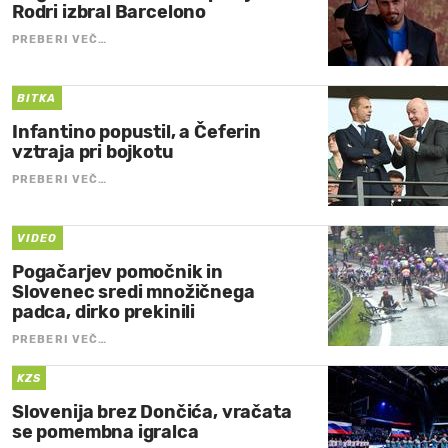
Rodri izbral Barcelono
PREBERI VEČ…
BITKA
Infantino popustil, a Čeferin
vztraja pri bojkotu
PREBERI VEČ…
VIDEO
Pogačarjev pomočnik in
Slovenec sredi množičnega
padca, dirko prekinili
PREBERI VEČ…
KZS
Slovenija brez Dončića, vračata
se pomembna igralca