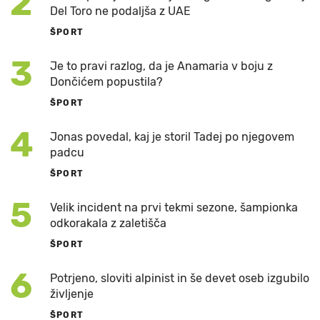
2
Del Toro ne podaljša z UAE
ŠPORT
3
Je to pravi razlog, da je Anamaria v boju z
Dončićem popustila?
ŠPORT
4
Jonas povedal, kaj je storil Tadej po njegovem
padcu
ŠPORT
5
Velik incident na prvi tekmi sezone, šampionka
odkorakala z zaletišča
ŠPORT
6
Potrjeno, sloviti alpinist in še devet oseb izgubilo
življenje
ŠPORT