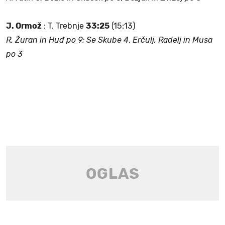
J. Ormož
: T. Trebnje
33:25
(15:13)
R. Žuran in Huđ po 9; Se Skube 4
,
Erčulj, Radelj in Musa
po 3