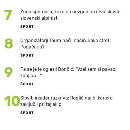
7
Žena sporočila, kako po nezgodi okreva sloviti
slovenski alpinist
ŠPORT
8
Organizatorji Toura našli način, kako streti
Pogačarja?
ŠPORT
9
Pa se je le oglasil Dončić: "Vzel sem si pavzo,
zdaj pa ..."
ŠPORT
10
Sloviti insider razkriva: Roglič naj bi kariero
zaključil pri tej ekipi
ŠPORT