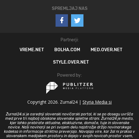
SPREMLJAJ NAS
Partnerji:
VREME.NET
BOLHA.COM
MED.OVER.NET
STYLE.OVER.NET
Powered by:
Copyright 2026. Zurnal24 |
Styria Media si
Žurnal24.si je osrednji slovenski novičarski portal, ki se po dosegu uvršča
med prve tri najbolj obiskane slovenske spletne strani. Žurnal24 je mesto,
kjer lahko prebirate aktualne, ekskluzivne, domače, tuje in slovenske
novice. Naši novinarji se pri svojem delu najstrožje držijo novinarskega
kodeksa in informacije striktno preverjajo. Navajajo vire, kar žal ni praksa v
slovenskem medijskem prostoru in dajejo v svojih novicah prostor vsem,