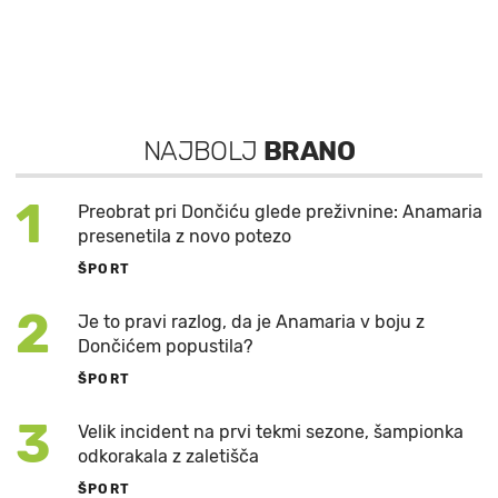
NAJBOLJ
BRANO
1
Preobrat pri Dončiću glede preživnine: Anamaria
presenetila z novo potezo
ŠPORT
2
Je to pravi razlog, da je Anamaria v boju z
Dončićem popustila?
ŠPORT
3
Velik incident na prvi tekmi sezone, šampionka
odkorakala z zaletišča
ŠPORT