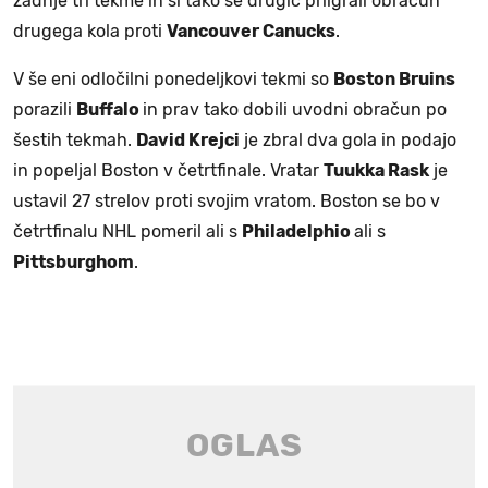
zadnje tri tekme in si tako še drugič priigrali obračun
drugega kola proti
Vancouver Canucks
.
V še eni odločilni ponedeljkovi tekmi so
Boston Bruins
porazili
Buffalo
in prav tako dobili uvodni obračun po
šestih tekmah.
David Krejci
je zbral dva gola in podajo
in popeljal Boston v četrtfinale. Vratar
Tuukka Rask
je
ustavil 27 strelov proti svojim vratom. Boston se bo v
četrtfinalu NHL pomeril ali s
Philadelphio
ali s
Pittsburghom
.