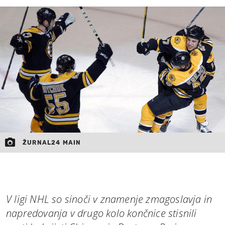
MOJ SANJ
ŽURNAL24 MAIN
V ligi NHL so sinoči v znamenje zmagoslavja in
napredovanja v drugo kolo končnice stisnili