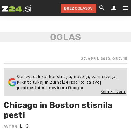
BREZ OGLASOV
GRADIMO &
OLIMPI
EKO 
INTE
T
SLOV
KOMENTARJ
FILM & G
NEPRE
AVTO 
NO
FI
SV
ČRNA 
KOMB
VARČ
AKT
KO
BI
ŠP
FESTIVAL ZA L
LEPOT
MOTO
NA 
NA
O
27. APRIL 2010, OB 7:45
MAG
ODNOSI IN
ŽIVLJEN
IZ DR
KOLE
E-
ZDR
POGLEJ
Ste izvedeli kaj koristnega, novega, zanimivega…
Kliknite tukaj in Žurnal24 izberite za svoj
HOROSKOP IN
PRAVNI
ŠOFER
ZIMSK
PRE
AV
.
prednostni vir novic na Googlu
Sem že izbral
JOO
IN
POPO
POGLEJ
POGLEJ
POGLEJ
Chicago in Boston stisnila
SEM 
POD S
POGLEJ
pesti
TRAJN
POGLEJ
L. G.
AVTOR
ŽURNAL P