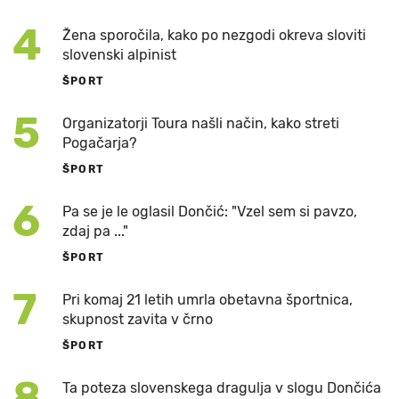
4
Žena sporočila, kako po nezgodi okreva sloviti
slovenski alpinist
ŠPORT
5
Organizatorji Toura našli način, kako streti
Pogačarja?
ŠPORT
6
Pa se je le oglasil Dončić: "Vzel sem si pavzo,
zdaj pa ..."
ŠPORT
7
Pri komaj 21 letih umrla obetavna športnica,
skupnost zavita v črno
ŠPORT
8
Ta poteza slovenskega dragulja v slogu Dončića