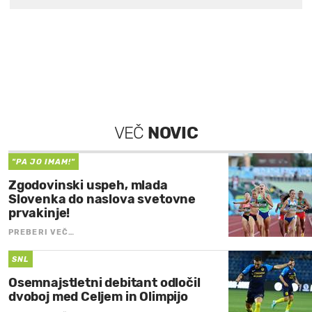
VEČ
NOVIC
"PA JO IMAM!"
Zgodovinski uspeh, mlada
Slovenka do naslova svetovne
prvakinje!
PREBERI VEČ…
SNL
Osemnajstletni debitant odločil
dvoboj med Celjem in Olimpijo